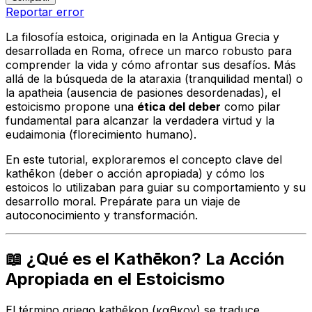
Reportar error
La filosofía estoica, originada en la Antigua Grecia y
desarrollada en Roma, ofrece un marco robusto para
comprender la vida y cómo afrontar sus desafíos. Más
allá de la búsqueda de la ataraxia (tranquilidad mental) o
la apatheia (ausencia de pasiones desordenadas), el
estoicismo propone una
ética del deber
como pilar
fundamental para alcanzar la verdadera virtud y la
eudaimonia (florecimiento humano).
En este tutorial, exploraremos el concepto clave del
kathēkon
(deber o acción apropiada) y cómo los
estoicos lo utilizaban para guiar su comportamiento y su
desarrollo moral. Prepárate para un viaje de
autoconocimiento y transformación.
📖 ¿Qué es el Kathēkon? La Acción
Apropiada en el Estoicismo
El término griego
kathēkon
(καθῆκον) se traduce