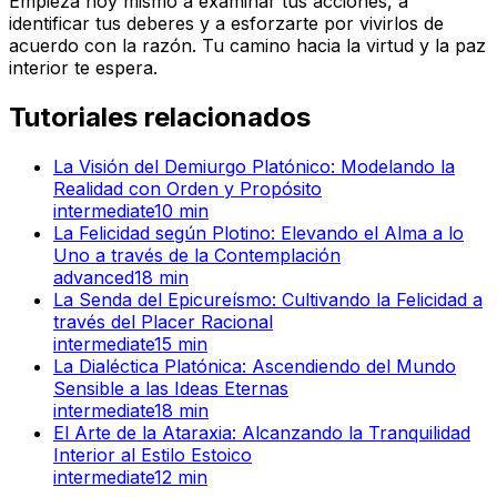
Empieza hoy mismo a examinar tus acciones, a
identificar tus deberes y a esforzarte por vivirlos de
acuerdo con la razón. Tu camino hacia la virtud y la paz
interior te espera.
Tutoriales relacionados
La Visión del Demiurgo Platónico: Modelando la
Realidad con Orden y Propósito
intermediate
10
min
La Felicidad según Plotino: Elevando el Alma a lo
Uno a través de la Contemplación
advanced
18
min
La Senda del Epicureísmo: Cultivando la Felicidad a
través del Placer Racional
intermediate
15
min
La Dialéctica Platónica: Ascendiendo del Mundo
Sensible a las Ideas Eternas
intermediate
18
min
El Arte de la Ataraxia: Alcanzando la Tranquilidad
Interior al Estilo Estoico
intermediate
12
min