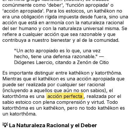
comúnmente como 'deber', 'función apropiada' o
'acción apropiada'. Para los estoicos, un
kathēkon
no
era una obligación rígida impuesta desde fuera, sino una
acción que está en armonía con la naturaleza racional
del ser humano y con la naturaleza universal misma. Se
refiere a cualquier acción que sea razonable y que
contribuya a nuestro bienestar y al de la comunidad.
"Un acto apropiado es lo que, una vez
hecho, tiene una defensa razonable." —
Diógenes Laercio, citando a Zenón de Citio
Es importante distinguir entre
kathēkon
y
katorthōma
.
Mientras que el
kathēkon
es una acción apropiada que
puede ser realizada por cualquier ser racional
(incluyendo a aquellos que aún no son sabios), el
katorthōma
es una
acción perfecta
, realizada por el
sabio estoico con plena comprensión y virtud. Todo
katorthōma
es un
kathēkon
, pero no todo
kathēkon
es
un
katorthōma
.
💡 La Naturaleza Racional y el Deber