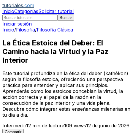
tutoriales
.com
Inicio
Categorías
Solicitar tutorial
Buscar
Iniciar sesión
Inicio
/
Filosofía
/
Filosofía Clásica
La Ética Estoica del Deber: El
Camino hacia la Virtud y la Paz
Interior
Este tutorial profundiza en la ética del deber (kathēkon)
según la filosofía estoica, ofreciendo una perspectiva
práctica para entender y aplicar sus principios.
Aprenderás cómo los estoicos concebían la virtud, la
acción correcta y el papel de la razón en la
consecución de la paz interior y una vida plena.
Descubre cómo integrar estas enseñanzas milenarias en
tu día a día.
Intermedio
12
min de lectura
109
views
12 de junio de 2026
Compartir