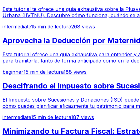
Este tutorial te ofrece una guía exhaustiva sobre la Plu
Urbana (IIVTNU). Descubre cómo funciona, cuándo se aplic
intermediate
15
min de lectura
268
views
Aprovecha la Deducción por Materni
Este tutorial ofrece una guía exhaustiva para entender y a
para tramitarla, tanto de forma anticipada como en la decl
beginner
15
min de lectura
188
views
Descifrando el Impuesto sobre Sucesi
El Impuesto sobre Sucesiones y Donaciones (ISD) puede s
cómo puedes planificar eficazmente tu patrimonio para m
intermediate
15
min de lectura
187
views
Minimizando tu Factura Fiscal: Estrat