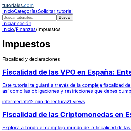
tutoriales
.com
Inicio
Categorías
Solicitar tutorial
Buscar
Iniciar sesión
Inicio
/
Finanzas
/
Impuestos
Impuestos
Fiscalidad y declaraciones
Fiscalidad de las VPO en España: Ent
Este tutorial te guiará a través de la compleja fiscalidad
así como las obligaciones y restricciones que debes cum
intermediate
12
min de lectura
21
views
Fiscalidad de las Criptomonedas en E
Explora a fondo el complejo mundo de la fiscalidad de las