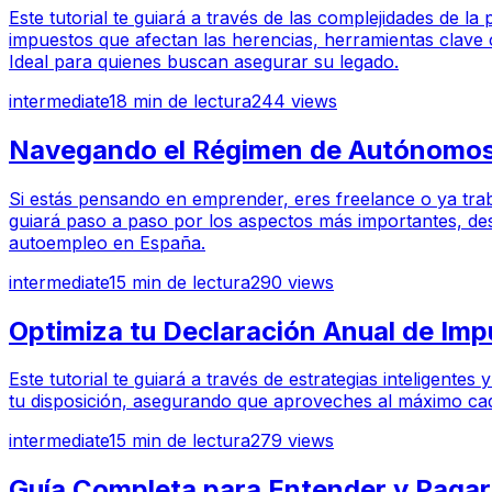
Este tutorial te guiará a través de las complejidades de l
impuestos que afectan las herencias, herramientas clave c
Ideal para quienes buscan asegurar su legado.
intermediate
18
min de lectura
244
views
Navegando el Régimen de Autónomos:
Si estás pensando en emprender, eres freelance o ya trab
guiará paso a paso por los aspectos más importantes, des
autoempleo en España.
intermediate
15
min de lectura
290
views
Optimiza tu Declaración Anual de Impu
Este tutorial te guiará a través de estrategias inteligent
tu disposición, asegurando que aproveches al máximo cada
intermediate
15
min de lectura
279
views
Guía Completa para Entender y Pagar 