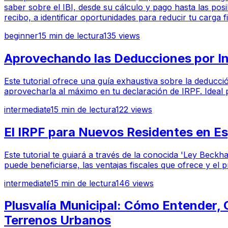
saber sobre el IBI, desde su cálculo y pago hasta las pos
recibo, a identificar oportunidades para reducir tu carga 
beginner
15
min de lectura
135
views
Aprovechando las Deducciones por Inv
Este tutorial ofrece una guía exhaustiva sobre la deducci
aprovecharla al máximo en tu declaración de IRPF. Ideal 
intermediate
15
min de lectura
122
views
El IRPF para Nuevos Residentes en E
Este tutorial te guiará a través de la conocida 'Ley Beck
puede beneficiarse, las ventajas fiscales que ofrece y el
intermediate
15
min de lectura
146
views
Plusvalía Municipal: Cómo Entender, C
Terrenos Urbanos