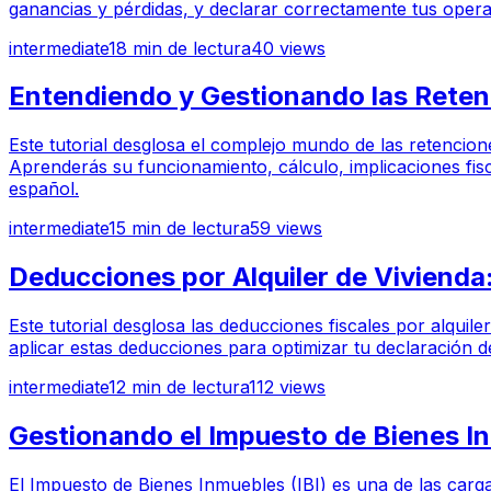
ganancias y pérdidas, y declarar correctamente tus operac
intermediate
18
min de lectura
40
views
Entendiendo y Gestionando las Reten
Este tutorial desglosa el complejo mundo de las retencio
Aprenderás su funcionamiento, cálculo, implicaciones fisc
español.
intermediate
15
min de lectura
59
views
Deducciones por Alquiler de Vivienda:
Este tutorial desglosa las deducciones fiscales por alquil
aplicar estas deducciones para optimizar tu declaración d
intermediate
12
min de lectura
112
views
Gestionando el Impuesto de Bienes In
El Impuesto de Bienes Inmuebles (IBI) es una de las cargas