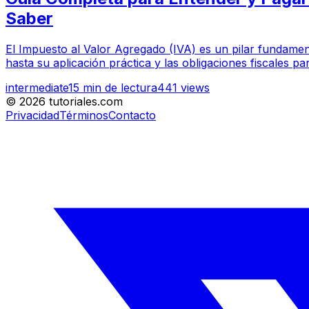
Saber
El Impuesto al Valor Agregado (IVA) es un pilar fundamenta
hasta su aplicación práctica y las obligaciones fiscales
intermediate
15
min de lectura
441
views
©
2026
tutoriales.com
Privacidad
Términos
Contacto