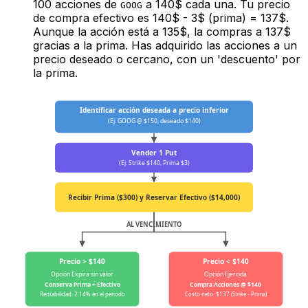
100 acciones de
a 140$ cada una. Tu precio
GOOG
de compra efectivo es 140$ - 3$ (prima) = 137$.
Aunque la acción está a 135$, la compras a 137$
gracias a la prima. Has adquirido las acciones a un
precio deseado o cercano, con un 'descuento' por
la prima.
Identificar acción deseada a precio inferior
(Ej: GOOG @ $150, deseado $140)
Vender 1 Put
(Ej: Strike $140, Prima $3)
Recibir Prima ($300) y Reservar Efectivo ($14,000)
AL VENCIMIENTO
Precio > $140
Precio < $140
Opción Expira sin valor
Opción Ejercida
Conserva Prima + Efectivo
Compra Acciones @ $140
Rentabilidad: 2.14% en el periodo
Costo neto: $137 (Strike - Prima)