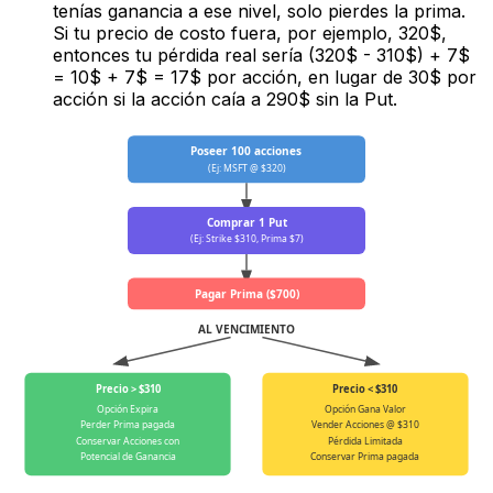
tenías ganancia a ese nivel, solo pierdes la prima.
Si tu precio de costo fuera, por ejemplo, 320$,
entonces tu pérdida real sería (320$ - 310$) + 7$
= 10$ + 7$ = 17$ por acción, en lugar de 30$ por
acción si la acción caía a 290$ sin la Put.
Poseer 100 acciones
(Ej: MSFT @ $320)
Comprar 1 Put
(Ej: Strike $310, Prima $7)
Pagar Prima ($700)
AL VENCIMIENTO
Precio > $310
Precio < $310
Opción Expira
Opción Gana Valor
Perder Prima pagada
Vender Acciones @ $310
Conservar Acciones con
Pérdida Limitada
Potencial de Ganancia
Conservar Prima pagada