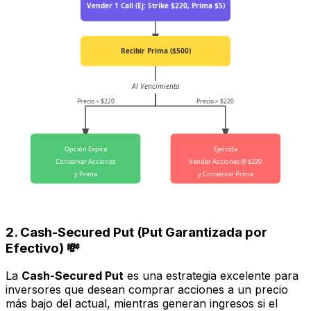
Vender 1 Call (Ej: Strike $220, Prima $5)
Recibir Prima ($500)
Al Vencimiento
Precio < $220
Precio > $220
Opción Expira
Ejercida
Conservar Acciones
Vender Acciones @ $220
y Prima
y Conservar Prima
2. Cash-Secured Put (Put Garantizada por
Efectivo) 💸
La
Cash-Secured Put
es una estrategia excelente para
inversores que desean comprar acciones a un precio
más bajo del actual, mientras generan ingresos si el