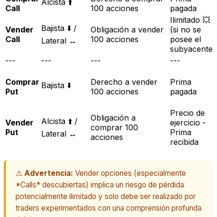
Alcista ⬆️
Call
100 acciones
pagada
Ilimitado 💥
Bajista ⬇️ /
Vender
Obligación a vender
(si no se
Call
100 acciones
posee el
Lateral ↔️
subyacente)
---
---
---
---
Comprar
Derecho a vender
Prima
Bajista ⬇️
Put
100 acciones
pagada
Precio de
Obligación a
Alcista ⬆️ /
Vender
ejercicio -
comprar 100
Put
Prima
Lateral ↔️
acciones
recibida
⚠️
Advertencia:
Vender opciones (especialmente
*Calls* descubiertas) implica un riesgo de pérdida
potencialmente ilimitado y solo debe ser realizado por
traders experimentados con una comprensión profunda