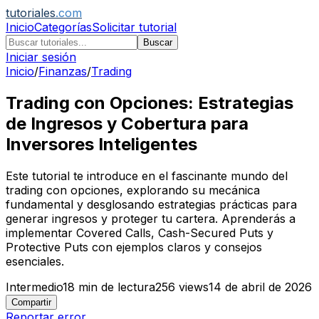
tutoriales
.com
Inicio
Categorías
Solicitar tutorial
Buscar
Iniciar sesión
Inicio
/
Finanzas
/
Trading
Trading con Opciones: Estrategias
de Ingresos y Cobertura para
Inversores Inteligentes
Este tutorial te introduce en el fascinante mundo del
trading con opciones, explorando su mecánica
fundamental y desglosando estrategias prácticas para
generar ingresos y proteger tu cartera. Aprenderás a
implementar Covered Calls, Cash-Secured Puts y
Protective Puts con ejemplos claros y consejos
esenciales.
Intermedio
18
min de lectura
256
views
14 de abril de 2026
Compartir
Reportar error