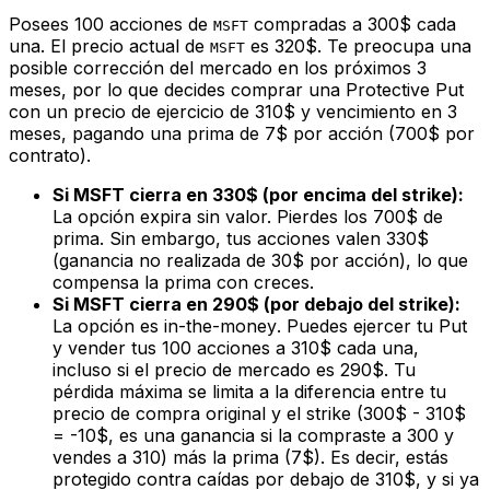
Posees 100 acciones de
compradas a 300$ cada
MSFT
una. El precio actual de
es 320$. Te preocupa una
MSFT
posible corrección del mercado en los próximos 3
meses, por lo que decides comprar una Protective Put
con un precio de ejercicio de 310$ y vencimiento en 3
meses, pagando una prima de 7$ por acción (700$ por
contrato).
Si MSFT cierra en 330$ (por encima del strike):
La opción expira sin valor. Pierdes los 700$ de
prima. Sin embargo, tus acciones valen 330$
(ganancia no realizada de 30$ por acción), lo que
compensa la prima con creces.
Si MSFT cierra en 290$ (por debajo del strike):
La opción es
in-the-money
. Puedes ejercer tu Put
y vender tus 100 acciones a 310$ cada una,
incluso si el precio de mercado es 290$. Tu
pérdida máxima se limita a la diferencia entre tu
precio de compra original y el strike (300$ - 310$
= -10$, es una ganancia si la compraste a 300 y
vendes a 310) más la prima (7$). Es decir, estás
protegido contra caídas por debajo de 310$, y si ya