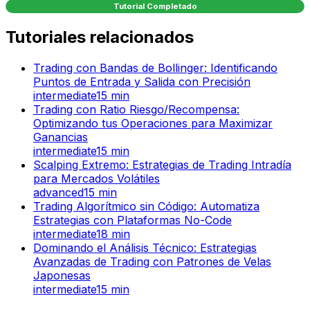
Tutorial Completado
Tutoriales relacionados
Trading con Bandas de Bollinger: Identificando
Puntos de Entrada y Salida con Precisión
intermediate
15
min
Trading con Ratio Riesgo/Recompensa:
Optimizando tus Operaciones para Maximizar
Ganancias
intermediate
15
min
Scalping Extremo: Estrategias de Trading Intradía
para Mercados Volátiles
advanced
15
min
Trading Algorítmico sin Código: Automatiza
Estrategias con Plataformas No-Code
intermediate
18
min
Dominando el Análisis Técnico: Estrategias
Avanzadas de Trading con Patrones de Velas
Japonesas
intermediate
15
min