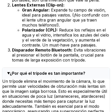
portátiles, son una inversión que vale la pena.
Lentes Externas (Clip-on):
Gran Angular:
Expande tu campo de visión,
ideal para paisajes vastos. (¡No confundir con
el lente ultra gran angular que ya traen
muchos teléfonos!).
Polarizador (CPL):
Reduce los reflejos en el
agua y el vidrio, intensifica los azules del cielo
y el verde de la vegetación, y aumenta el
contraste. Un
must-have
para paisajes.
Disparador Remoto Bluetooth:
Evita vibraciones
al presionar el botón de la pantalla, crucial para
tomas de larga exposición con trípode.
¿Por qué el trípode es tan importante?
Un trípode elimina el movimiento de la cámara, lo que
permite usar velocidades de obturación más lentas sin
que la imagen salga borrosa. Esto es especialmente útil
en situaciones de poca luz (amaneceres, atardeceres)
donde necesitas más tiempo para capturar la luz
adecuadamente. También es esencial para el modo
panorámico, asegurando una superposición perfecta