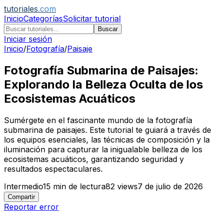
tutoriales
.com
Inicio
Categorías
Solicitar tutorial
Buscar
Iniciar sesión
Inicio
/
Fotografía
/
Paisaje
Fotografía Submarina de Paisajes:
Explorando la Belleza Oculta de los
Ecosistemas Acuáticos
Sumérgete en el fascinante mundo de la fotografía
submarina de paisajes. Este tutorial te guiará a través de
los equipos esenciales, las técnicas de composición y la
iluminación para capturar la inigualable belleza de los
ecosistemas acuáticos, garantizando seguridad y
resultados espectaculares.
Intermedio
15
min de lectura
82
views
7 de julio de 2026
Compartir
Reportar error