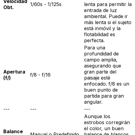
Velocidad
1/60s - 1/125s
lenta para permitir la
Obt.
entrada de luz
ambiental. Puede ir
más lenta si el sujeto
está inmóvil y la
flotabilidad es
perfecta.
Para una
profundidad de
campo amplia,
asegurando que
Apertura
gran parte del
f/8 - f/16
(f/)
paisaje esté
enfocado. f/8 es un
buen punto de
partida para gran
angular.
---
---
---
Aunque los
estrobos corregirán
el color, un buen
Balance
Manual o Predefinido
balance de blancos