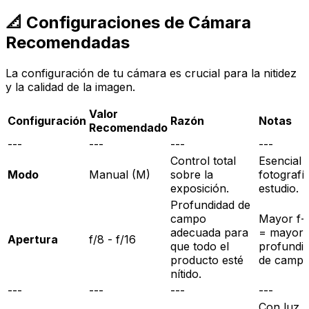
📐 Configuraciones de Cámara
Recomendadas
La configuración de tu cámara es crucial para la nitidez
y la calidad de la imagen.
Valor
Configuración
Razón
Notas
Recomendado
---
---
---
---
Control total
Esencial 
Modo
Manual (M)
sobre la
fotografí
exposición.
estudio.
Profundidad de
campo
Mayor f-
adecuada para
= mayor
Apertura
f/8 - f/16
que todo el
profundi
producto esté
de campo
nítido.
---
---
---
---
Con luz