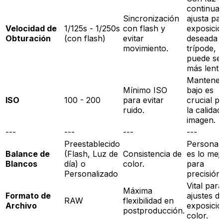
continua,
Sincronización
ajusta par
Velocidad de
1/125s - 1/250s
con flash y
exposició
Obturación
(con flash)
evitar
deseada 
movimiento.
trípode,
puede se
más lenta
Mantene
Mínimo ISO
bajo es
ISO
100 - 200
para evitar
crucial p
ruido.
la calidad
imagen.
---
---
---
---
Preestablecido
Personal
Balance de
(Flash, Luz de
Consistencia de
es lo mej
Blancos
día) o
color.
para
Personalizado
precisión.
Vital para
Máxima
Formato de
ajustes d
RAW
flexibilidad en
Archivo
exposició
postproducción.
color.