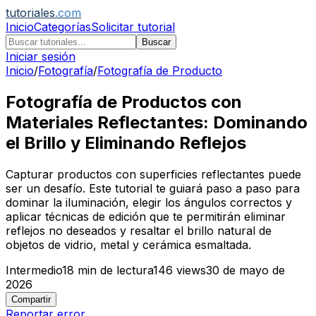
tutoriales
.com
Inicio
Categorías
Solicitar tutorial
Buscar
Iniciar sesión
Inicio
/
Fotografía
/
Fotografía de Producto
Fotografía de Productos con
Materiales Reflectantes: Dominando
el Brillo y Eliminando Reflejos
Capturar productos con superficies reflectantes puede
ser un desafío. Este tutorial te guiará paso a paso para
dominar la iluminación, elegir los ángulos correctos y
aplicar técnicas de edición que te permitirán eliminar
reflejos no deseados y resaltar el brillo natural de
objetos de vidrio, metal y cerámica esmaltada.
Intermedio
18
min de lectura
146
views
30 de mayo de
2026
Compartir
Reportar error