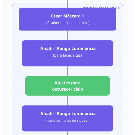
ÁMBITO: MÁSCARA 1
Crear Máscara 1
(Gradiente Lineal en cielo)
'Añadir' Rango Luminancia
(para luces altas)
Ajustes para
oscurecer cielo
'Añadir' Rango Luminancia
(para sombras de nubes)