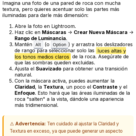
Imagina una foto de una pared de roca con mucha
textura, pero quieres acentuar solo las partes más
iluminadas para darle más dimensión:
Abre la foto en Lightroom.
Haz clic en
Máscaras
->
Crear Nueva Máscara
->
Rango de Luminancia
.
Mantén
(o
) y arrastra los deslizadores
Alt
Option
de rango para seleccionar solo las
luces altas y
los tonos medios claros
de la roca. Asegúrate de
que las sombras queden excluidas.
Ajusta el
Suavizado
para obtener una transición
natural.
Con la máscara activa, puedes aumentar la
Claridad
, la
Textura
, un poco el
Contraste
y el
Enfoque
. Esto hará que las áreas iluminadas de la
roca "salten" a la vista, dándole una apariencia
más tridimensional.
⚠️
Advertencia:
Ten cuidado al ajustar la Claridad y
Textura en exceso, ya que puede generar un aspecto