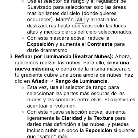
Usa el selector de rango y el regulador de
Suavizado para seleccionar solo las áreas
más brillantes
del cielo (donde quieres
oscurecer). Mantén
y arrastra los
Alt
deslizadores hasta que veas solo las luces
altas y medios claros del cielo seleccionados.
Con esta máscara activa, reduce la
Exposición
y aumenta el
Contraste
para
darle dramatismo.
Refinar por Luminancia (Realzar Nubes):
Ahora,
queremos realzar las nubes. Para ello,
crea una
nueva
máscara
, o dentro de la misma máscara si
tu gradiente cubre una zona amplia de nubes, haz
clic en
Añadir
->
Rango de Luminancia
.
Esta vez, usa el selector de rango para
seleccionar las
partes más oscuras
de las
nubes y las sombras entre ellas. El objetivo es
acentuar el volumen.
Con esta nueva selección activa, aumenta
ligeramente la
Claridad
y la
Textura
para
darles más definición a las nubes, y puedes
incluso subir un poco la
Exposición
si quieres
que "salten" más.