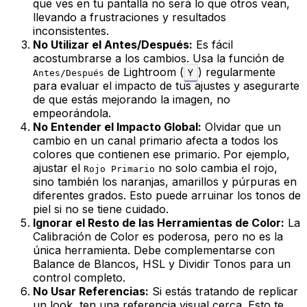
que ves en tu pantalla no será lo que otros vean,
llevando a frustraciones y resultados
inconsistentes.
No Utilizar el Antes/Después:
Es fácil
acostumbrarse a los cambios. Usa la función de
de Lightroom (
) regularmente
Y
Antes/Después
para evaluar el impacto de tus ajustes y asegurarte
de que estás mejorando la imagen, no
empeorándola.
No Entender el Impacto Global:
Olvidar que un
cambio en un canal primario afecta a todos los
colores que contienen ese primario. Por ejemplo,
ajustar el
no solo cambia el rojo,
Rojo Primario
sino también los naranjas, amarillos y púrpuras en
diferentes grados. Esto puede arruinar los tonos de
piel si no se tiene cuidado.
Ignorar el Resto de las Herramientas de Color:
La
Calibración de Color es poderosa, pero no es la
única herramienta. Debe complementarse con
Balance de Blancos, HSL y Dividir Tonos para un
control completo.
No Usar Referencias:
Si estás tratando de replicar
un look, ten una referencia visual cerca. Esto te