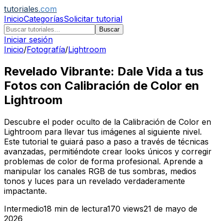
tutoriales
.com
Inicio
Categorías
Solicitar tutorial
Buscar
Iniciar sesión
Inicio
/
Fotografía
/
Lightroom
Revelado Vibrante: Dale Vida a tus
Fotos con Calibración de Color en
Lightroom
Descubre el poder oculto de la Calibración de Color en
Lightroom para llevar tus imágenes al siguiente nivel.
Este tutorial te guiará paso a paso a través de técnicas
avanzadas, permitiéndote crear looks únicos y corregir
problemas de color de forma profesional. Aprende a
manipular los canales RGB de tus sombras, medios
tonos y luces para un revelado verdaderamente
impactante.
Intermedio
18
min de lectura
170
views
21 de mayo de
2026