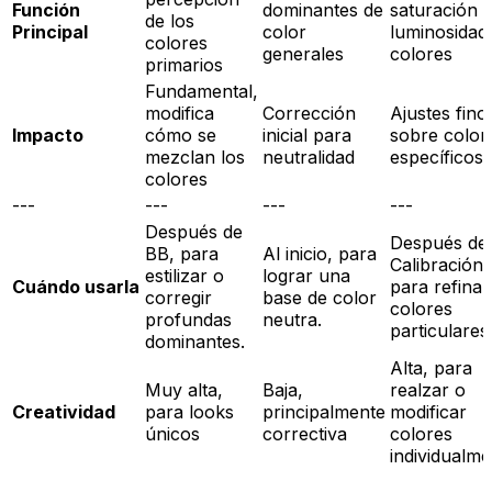
Función
dominantes de
saturación 
de los
Principal
color
luminosidad
colores
generales
colores
primarios
Fundamental,
modifica
Corrección
Ajustes fino
Impacto
cómo se
inicial para
sobre color
mezclan los
neutralidad
específicos
colores
---
---
---
---
Después de
Después de
BB, para
Al inicio, para
Calibración,
estilizar o
lograr una
Cuándo usarla
para refinar
corregir
base de color
colores
profundas
neutra.
particulares
dominantes.
Alta, para
Muy alta,
Baja,
realzar o
Creatividad
para looks
principalmente
modificar
únicos
correctiva
colores
individualme