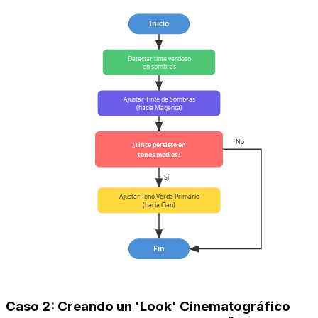
Inicio
Detectar tinte verdoso
en sombras
Ajustar Tinte de Sombras
(hacia Magenta)
No
¿Tinte persiste en
tonos medios?
Sí
Ajustar Tono Verde Primario
(hacia Cian)
Fin
Caso 2: Creando un 'Look' Cinematográfico