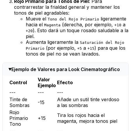
Rojo Primario para Tonos de Piel:
Para
contrarrestar la frialdad general y mantener los
tonos de piel agradables:
Mueve el
ligeramente
Tono del Rojo Primario
hacia el
(derecha, por ejemplo,
a
Magenta
+10
). Esto dará un toque rosado saludable a la
+20
piel.
Aumenta ligeramente la
Saturación del Rojo
(por ejemplo,
a
) para que los
Primario
+5
+15
tonos de piel no se vean lavados.
Ejemplo de Valores para Look Cinematográfico
Valor
Control
Efecto
Ejemplo
---
---
---
Tinte de
Añade un sutil tinte verdoso
-15
Sombras
a las sombras
Rojo
Tira los rojos hacia el
Primario
+15
magenta, mejora tonos piel
Tono
---
---
---