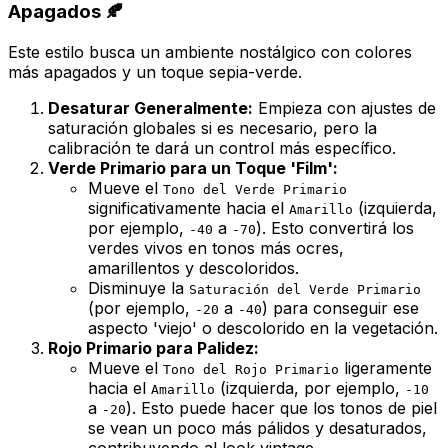
Apagados 🍂
Este estilo busca un ambiente nostálgico con colores
más apagados y un toque sepia-verde.
Desaturar Generalmente:
Empieza con ajustes de
saturación globales si es necesario, pero la
calibración te dará un control más específico.
Verde Primario para un Toque 'Film':
Mueve el
Tono del Verde Primario
significativamente hacia el
(izquierda,
Amarillo
por ejemplo,
a
). Esto convertirá los
-40
-70
verdes vivos en tonos más ocres,
amarillentos y descoloridos.
Disminuye la
Saturación del Verde Primario
(por ejemplo,
a
) para conseguir ese
-20
-40
aspecto 'viejo' o descolorido en la vegetación.
Rojo Primario para Palidez:
Mueve el
ligeramente
Tono del Rojo Primario
hacia el
(izquierda, por ejemplo,
Amarillo
-10
a
). Esto puede hacer que los tonos de piel
-20
se vean un poco más pálidos y desaturados,
contribuyendo al look vintage.