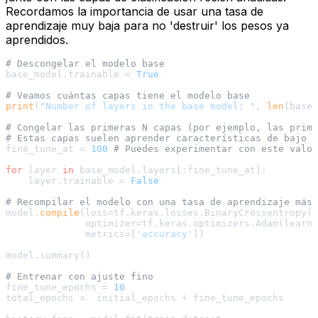
Recordamos la importancia de usar una tasa de
aprendizaje muy baja para no 'destruir' los pesos ya
aprendidos.
# Descongelar el modelo base
base_model.trainable = 
True
# Veamos cuántas capas tiene el modelo base
print
(
"Number of layers in the base model: "
, 
len
(base_
# Congelar las primeras N capas (por ejemplo, las prime
# Estas capas suelen aprender características de bajo n
fine_tune_at = 
100
# Puedes experimentar con este valor
for
 layer 
in
 base_model.layers[:fine_tune_at]:

    layer.trainable = 
False
# Recompilar el modelo con una tasa de aprendizaje más 
model.
compile
(loss=tf.keras.losses.BinaryCrossentropy()
              optimizer=tf.keras.optimizers.Adam(learni
              metrics=[
'accuracy'
])

model.summary()

# Entrenar con ajuste fino
fine_tune_epochs = 
10
total_epochs =  initial_epochs + fine_tune_epochs
