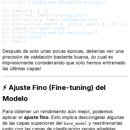
plt.title(
'Training and Validation Accuracy'
)

plt.subplot(
2
, 
1
, 
2
)

plt.plot(loss, label=
'Training Loss'
)

plt.plot(val_loss, label=
'Validation Loss'
)

plt.plot([initial_epochs-
1
, initial_epochs-
1
], plt.ylim
plt.legend(loc=
'upper right'
)

plt.title(
'Training and Validation Loss'
)

plt.xlabel(
'epoch'
)

Después de solo unas pocas épocas, deberías ver una
precisión de validación bastante buena, ¡lo cual es
impresionante considerando que solo hemos entrenado
las últimas capas!
⚡ Ajuste Fino (Fine-tuning) del
Modelo
Para obtener un rendimiento aún mejor, podemos
aplicar el
ajuste fino
. Esto implica descongelar algunas
de las capas superiores del
y reentrenarlas
base_model
junto con las capas de clasificación recién añadidas.