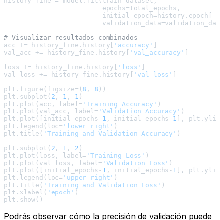
history_fine = model.fit(train_dataset,

                         epochs=total_epochs,

                         initial_epoch=history.epoch[-
1
                         validation_data=validation_dat
# Visualizar resultados combinados
acc += history_fine.history[
'accuracy'
]

val_acc += history_fine.history[
'val_accuracy'
]

loss += history_fine.history[
'loss'
]

val_loss += history_fine.history[
'val_loss'
]

plt.figure(figsize=(
8
, 
8
))

plt.subplot(
2
, 
1
, 
1
)

plt.plot(acc, label=
'Training Accuracy'
)

plt.plot(val_acc, label=
'Validation Accuracy'
)

plt.plot([initial_epochs-
1
, initial_epochs-
1
], plt.ylim
plt.legend(loc=
'lower right'
)

plt.title(
'Training and Validation Accuracy'
)

plt.subplot(
2
, 
1
, 
2
)

plt.plot(loss, label=
'Training Loss'
)

plt.plot(val_loss, label=
'Validation Loss'
)

plt.plot([initial_epochs-
1
, initial_epochs-
1
], plt.ylim
plt.legend(loc=
'upper right'
)

plt.title(
'Training and Validation Loss'
)

plt.xlabel(
'epoch'
)

Podrás observar cómo la precisión de validación puede