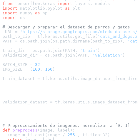
from
 tensorflow.keras 
import
import
 matplotlib.pyplot 
as
import
 numpy 
as
import
 os

# Descargar y preparar el dataset de perros y gatos
_URL = 
'https://storage.googleapis.com/mledu-datasets/c
path_to_zip = tf.keras.utils.get_file(
'cats_and_dogs.zi
PATH = os.path.join(os.path.dirname(path_to_zip), 
'cats
train_dir = os.path.join(PATH, 
'train'
)

validation_dir = os.path.join(PATH, 
'validation'
)

BATCH_SIZE = 
32
IMG_SIZE = (
160
, 
160
)

train_dataset = tf.keras.utils.image_dataset_from_direc
                                                       
                                                       
                                                       
validation_dataset = tf.keras.utils.image_dataset_from_
                                                       
                                                       
                                                       
# Preprocesamiento de imágenes: normalizar a [0, 1]
def
preprocess
(
image, label
):

  image = tf.cast(image / 
255.
, tf.float32)

return
 image, label
