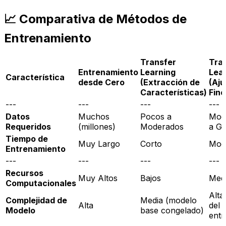
📈 Comparativa de Métodos de
Entrenamiento
Transfer
Tra
Entrenamiento
Learning
Lea
Característica
desde Cero
(Extracción de
(Aju
Características)
Fino
---
---
---
---
Datos
Muchos
Pocos a
Mod
Requeridos
(millones)
Moderados
a G
Tiempo de
Muy Largo
Corto
Mod
Entrenamiento
---
---
---
---
Recursos
Muy Altos
Bajos
Med
Computacionales
Alta
Complejidad de
Media (modelo
Alta
del 
Modelo
base congelado)
entr