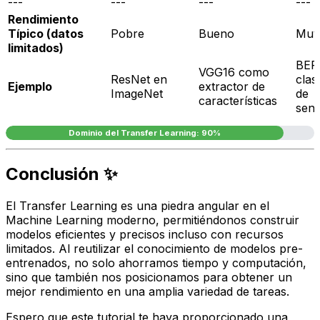
---
---
---
---
Rendimiento
Típico (datos
Pobre
Bueno
Muy
limitados)
BER
VGG16 como
ResNet en
clas
Ejemplo
extractor de
ImageNet
de
características
sent
Dominio del Transfer Learning: 90%
Conclusión ✨
El Transfer Learning es una piedra angular en el
Machine Learning moderno, permitiéndonos construir
modelos eficientes y precisos incluso con recursos
limitados. Al reutilizar el conocimiento de modelos pre-
entrenados, no solo ahorramos tiempo y computación,
sino que también nos posicionamos para obtener un
mejor rendimiento en una amplia variedad de tareas.
Espero que este tutorial te haya proporcionado una