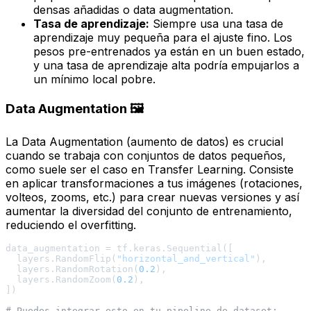
densas añadidas o
data augmentation
.
Tasa de aprendizaje:
Siempre usa una tasa de
aprendizaje muy pequeña para el ajuste fino. Los
pesos pre-entrenados ya están en un buen estado,
y una tasa de aprendizaje alta podría empujarlos a
un mínimo local pobre.
Data Augmentation 🖼️
La
Data Augmentation
(aumento de datos) es crucial
cuando se trabaja con conjuntos de datos pequeños,
como suele ser el caso en Transfer Learning. Consiste
en aplicar transformaciones a tus imágenes (rotaciones,
volteos, zooms, etc.) para crear nuevas versiones y así
aumentar la diversidad del conjunto de entrenamiento,
reduciendo el
overfitting
.
data_augmentation = tf.keras.Sequential([

  layers.RandomFlip(
"horizontal_and_vertical"
),

  layers.RandomRotation(
0.2
),

  layers.RandomZoom(
0.2
),

])

# Puedes integrar esto en tu pipeline de dataset: