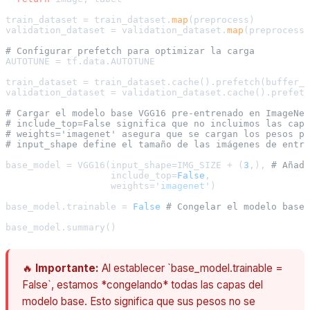
train_dataset = train_dataset.
map
(preprocess)

validation_dataset = validation_dataset.
map
(preprocess)

# Configurar prefetch para optimizar la carga
AUTOTUNE = tf.data.AUTOTUNE

train_dataset = train_dataset.cache().prefetch(buffer_s
validation_dataset = validation_dataset.cache().prefetc
# Cargar el modelo base VGG16 pre-entrenado en ImageNet
# include_top=False significa que no incluimos las capa
# weights='imagenet' asegura que se cargan los pesos pr
# input_shape define el tamaño de las imágenes de entra
base_model = VGG16(input_shape=IMG_SIZE + (
3
,), 
# Añadi
                   include_top=
False
,

                   weights=
'imagenet'
)

base_model.trainable = 
False
# Congelar el modelo base
🔥
Importante:
Al establecer `base_model.trainable =
False`, estamos *congelando* todas las capas del
modelo base. Esto significa que sus pesos no se