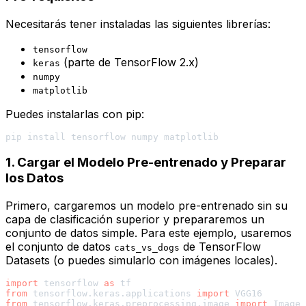
Necesitarás tener instaladas las siguientes librerías:
tensorflow
(parte de TensorFlow 2.x)
keras
numpy
matplotlib
Puedes instalarlas con pip:
1. Cargar el Modelo Pre-entrenado y Preparar
los Datos
Primero, cargaremos un modelo pre-entrenado sin su
capa de clasificación superior y prepararemos un
conjunto de datos simple. Para este ejemplo, usaremos
el conjunto de datos
de TensorFlow
cats_vs_dogs
Datasets (o puedes simularlo con imágenes locales).
import
 tensorflow 
as
from
 tensorflow.keras.applications 
import
from
 tensorflow.keras.preprocessing.image 
import