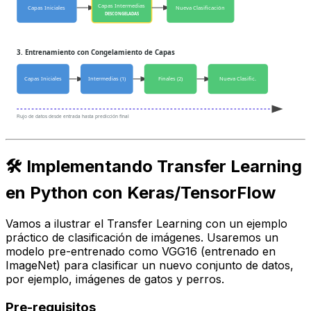
Capas Intermedias
Capas Iniciales
Nueva Clasificación
DESCONGELADAS
3. Entrenamiento con Congelamiento de Capas
Capas Iniciales
Intermedias (1)
Finales (2)
Nueva Clasific.
Flujo de datos desde entrada hasta predicción final
🛠️ Implementando Transfer Learning
en Python con Keras/TensorFlow
Vamos a ilustrar el Transfer Learning con un ejemplo
práctico de clasificación de imágenes. Usaremos un
modelo pre-entrenado como VGG16 (entrenado en
ImageNet) para clasificar un nuevo conjunto de datos,
por ejemplo, imágenes de gatos y perros.
Pre-requisitos