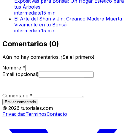
Expositivas para Bonsái: Un Hogar Estético para
tus Árboles
intermediate
15
min
El Arte del Shari y Jin: Creando Madera Muerta
Vivamente en tu Bonsái
intermediate
15
min
Comentarios
(
0
)
Aún no hay comentarios. ¡Sé el primero!
Nombre
*
Email (opcional)
Comentario
*
Enviar comentario
©
2026
tutoriales.com
Privacidad
Términos
Contacto