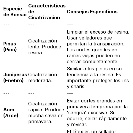
Características
Especie
de
Consejos Específicos
de Bonsái
Cicatrización
---
---
---
Limpiar el exceso de resina.
Usar selladores que
Cicatrización
Pinus
permitan la transpiración.
lenta. Produce
(Pino)
Los cortes grandes en
resina.
ramas viejas pueden no
cerrar completamente.
Similar a los pinos en su
Juniperus
Cicatrización
tendencia a la resina. Es
(Enebro)
moderada.
importante proteger los jins
y sharis.
---
---
---
Evitar cortes grandes en
Cicatrización
primavera temprana por la
Acer
rápida. Produce
'sangría' excesiva. Si
(Arce)
mucha savia en
ocurre, sellar rápidamente
primavera.
y revisar.
El látex es un sellador