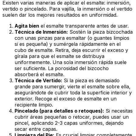
Existen varias maneras de aplicar el esmalte: inmersión,
vertido o pincelado. Para vajilla, la inmersión o el vertido
suelen dar los mejores resultados en uniformidad.
Agita bien
el esmalte transparente antes de usar.
Técnica de Inmersión:
Sostén la pieza bizcochada
con unas pinzas para esmaltar (o guantes limpios
si es pequeña) y sumérgela rápidamente en el
cubo de esmalte. Retira, deja escurrir el exceso y
gírala para que el esmalte se distribuya
uniformemente. Una sola inmersión rápida suele
ser suficiente. La porosidad del bizcocho
absorberá el esmalte.
Técnica de Vertido:
Si la pieza es demasiado
grande para sumergir, vierte el esmalte sobre ella,
asegurándote de cubrir toda la superficie interior y
exterior. Recoge el exceso de esmalte en un
recipiente limpio.
Pincelado (para detalles o retoques):
Si necesitas
cubrir áreas pequeñas o retocar, puedes usar un
pincel, aplicando 2-3 capas uniformes, dejando
secar entre capas.
Limpieza del Pie:
Es crucial limpiar completamente