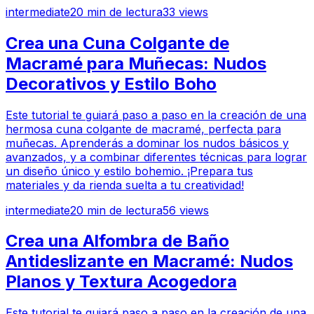
intermediate
20
min de lectura
33
views
Crea una Cuna Colgante de
Macramé para Muñecas: Nudos
Decorativos y Estilo Boho
Este tutorial te guiará paso a paso en la creación de una
hermosa cuna colgante de macramé, perfecta para
muñecas. Aprenderás a dominar los nudos básicos y
avanzados, y a combinar diferentes técnicas para lograr
un diseño único y estilo bohemio. ¡Prepara tus
materiales y da rienda suelta a tu creatividad!
intermediate
20
min de lectura
56
views
Crea una Alfombra de Baño
Antideslizante en Macramé: Nudos
Planos y Textura Acogedora
Este tutorial te guiará paso a paso en la creación de una