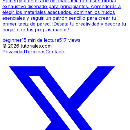
Sumérgete en el arte del macramé con este tutorial
exhaustivo diseñado para principiantes. Aprenderás a
elegir los materiales adecuados, dominar los nudos
esenciales y seguir un patrón sencillo para crear tu
primer tapiz de pared. ¡Desata tu creatividad y decora tu
hogar con tus propias manos!
beginner
15
min de lectura
517
views
©
2026
tutoriales.com
Privacidad
Términos
Contacto