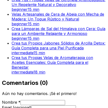
Un Repelente Natural y Decorativo
beginner
15
min
Velas Artesanales de Cera de Abeja con Mecha de
Madera: Un Toque Rústico y Natural
beginner
15
min
Crea Lámparas de Sal del Himalaya con Cera: Guía
para un Ambiente Relajante y Armonioso
beginner
15
min
Crea tus Propios Jabones Sólidos de Arcilla Detox:
Guía Completa para una Piel Purificada
intermediate
15
min
Crea tus Propias Velas de Aromaterapia con
Aceites Esenciales: Guía Completa para el
Bienestar
intermediate
18
min
Comentarios
(
0
)
Aún no hay comentarios. ¡Sé el primero!
Nombre
*
Email (opcional)