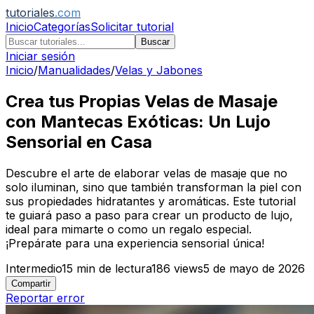
tutoriales
.com
Inicio
Categorías
Solicitar tutorial
Buscar
Iniciar sesión
Inicio
/
Manualidades
/
Velas y Jabones
Crea tus Propias Velas de Masaje
con Mantecas Exóticas: Un Lujo
Sensorial en Casa
Descubre el arte de elaborar velas de masaje que no
solo iluminan, sino que también transforman la piel con
sus propiedades hidratantes y aromáticas. Este tutorial
te guiará paso a paso para crear un producto de lujo,
ideal para mimarte o como un regalo especial.
¡Prepárate para una experiencia sensorial única!
Intermedio
15
min de lectura
186
views
5 de mayo de 2026
Compartir
Reportar error