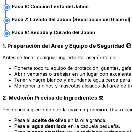
Paso 6: Cocción Lenta del Jabón
Paso 7: Lavado del Jabón (Separación del Glicerol)
Paso 8: Secado y Curado del Jabón
1. Preparación del Área y Equipo de Seguridad 😷
Antes de tocar cualquier ingrediente, asegúrate de:
Ponerte todo tu equipo de protección: guantes, gafa
Abrir ventanas o trabajar en un lugar con excelente 
Tener vinagre blanco y abundante agua cerca para 
Mantener a niños y mascotas alejados del área de tr
2. Medición Precisa de Ingredientes ⚖️
Pesa cada ingrediente con la máxima precisión. Usa recipi
Pesa el
aceite de oliva
en la olla grande.
Pesa el
agua destilada
en la cazuela pequeña.
Pesa la
sosa cáustica
en un recipiente resistente al 