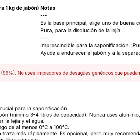
a 1 kg de jabón)
Notas
---
Es la base principal, elige uno de buena c
Pura, para la disolución de la lejía.
---
Imprescindible para la saponificación. ¡Pu
Ayuda a endurecer el jabón y a la separaci
 (99%). No uses limpiadores de desagües genéricos que puedan 
rucial para la saponificación.
bón (mínimo 3-4 litros de capacidad).
Nunca
uses aluminio,
 la lejía y el agua.
go de al menos 0°C a 100°C.
a traza más rápidamente. Es opcional, pero muy recomend
a:
Para remover.