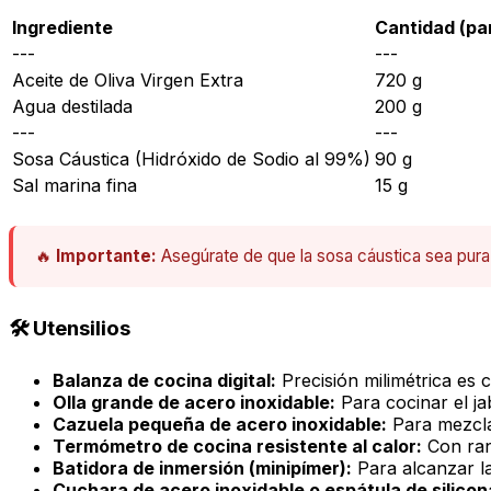
Ingrediente
Cantidad (par
---
---
Aceite de Oliva Virgen Extra
720 g
Agua destilada
200 g
---
---
Sosa Cáustica (Hidróxido de Sodio al 99%)
90 g
Sal marina fina
15 g
🔥
Importante:
Asegúrate de que la sosa cáustica sea pura
🛠️ Utensilios
Balanza de cocina digital:
Precisión milimétrica es c
Olla grande de acero inoxidable:
Para cocinar el ja
Cazuela pequeña de acero inoxidable:
Para mezclar
Termómetro de cocina resistente al calor:
Con ran
Batidora de inmersión (minipímer):
Para alcanzar l
Cuchara de acero inoxidable o espátula de silicon