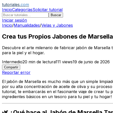
tutoriales
.com
Inicio
Categorías
Solicitar tutorial
Buscar
Iniciar sesión
Inicio
/
Manualidades
/
Velas y Jabones
Crea tus Propios Jabones de Marsella
Descubre el arte milenario de fabricar jabón de Marsella t
para la piel y el hogar.
Intermedio
20
min de lectura
111
views
19 de junio de 2026
Compartir
Reportar error
El jabón de Marsella es mucho más que un simple limpiado
por su alta concentración de aceite de oliva y su proceso 
tutorial, te embarcarás en el fascinante viaje de crear t
ingredientes básicos en un tesoro para tu piel y tu hogar!
🌿 ¿Qué hace al Jabón de Marsella Ta