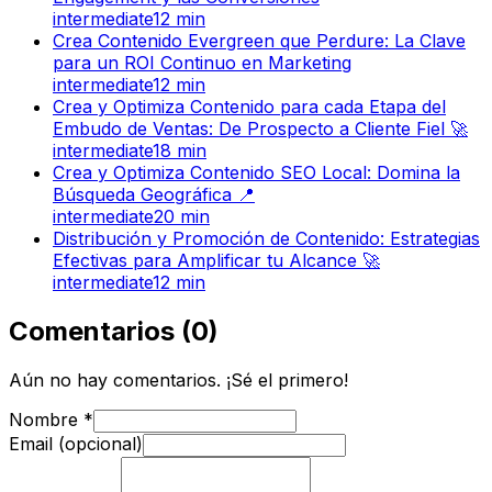
intermediate
12
min
Crea Contenido Evergreen que Perdure: La Clave
para un ROI Continuo en Marketing
intermediate
12
min
Crea y Optimiza Contenido para cada Etapa del
Embudo de Ventas: De Prospecto a Cliente Fiel 🚀
intermediate
18
min
Crea y Optimiza Contenido SEO Local: Domina la
Búsqueda Geográfica 📍
intermediate
20
min
Distribución y Promoción de Contenido: Estrategias
Efectivas para Amplificar tu Alcance 🚀
intermediate
12
min
Comentarios
(
0
)
Aún no hay comentarios. ¡Sé el primero!
Nombre
*
Email (opcional)