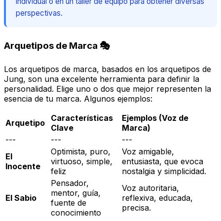
individual o en un taller de equipo para obtener diversas
perspectivas.
Arquetipos de Marca 🎭
Los arquetipos de marca, basados en los arquetipos de
Jung, son una excelente herramienta para definir la
personalidad. Elige uno o dos que mejor representen la
esencia de tu marca. Algunos ejemplos:
Características
Ejemplos (Voz de
Arquetipo
Clave
Marca)
---
---
---
Optimista, puro,
Voz amigable,
El
virtuoso, simple,
entusiasta, que evoca
Inocente
feliz
nostalgia y simplicidad.
Pensador,
Voz autoritaria,
mentor, guía,
El Sabio
reflexiva, educada,
fuente de
precisa.
conocimiento