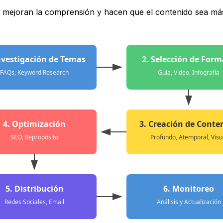
as mejoran la comprensión y hacen que el contenido sea má
nvestigación de Temas
2. Selección de For
FAQs, Keyword Research
Guía, Video, Infografía
4. Optimización
3. Creación de Conte
SEO, Repropósito
Profundo, Atemporal, Visu
5. Distribución
6. Monitoreo
Redes Sociales, Email
Análisis y Actualización