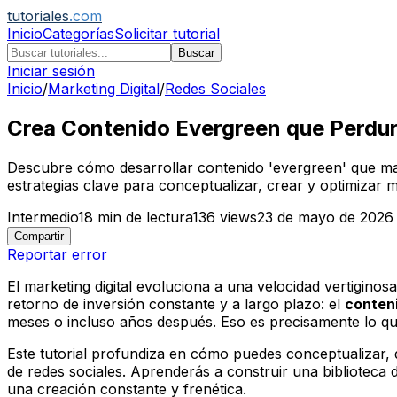
tutoriales
.com
Inicio
Categorías
Solicitar tutorial
Buscar
Iniciar sesión
Inicio
/
Marketing Digital
/
Redes Sociales
Crea Contenido Evergreen que Perdur
Descubre cómo desarrollar contenido 'evergreen' que manten
estrategias clave para conceptualizar, crear y optimizar 
Intermedio
18
min de lectura
136
views
23 de mayo de 2026
Compartir
Reportar error
El marketing digital evoluciona a una velocidad vertiginos
retorno de inversión constante y a largo plazo: el
conten
meses o incluso años después. Eso es precisamente lo que
Este tutorial profundiza en cómo puedes conceptualizar, d
de redes sociales. Aprenderás a construir una biblioteca d
una creación constante y frenética.