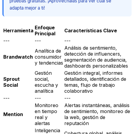
pruebas gratuitas. ¡Aprovéchalas para ver cuál se
adapta mejor a ti!
Enfoque
Herramienta
Características Clave
Principal
---
---
---
Análisis de sentimiento,
Analítica de
detección de influencers,
Brandwatch
consumidor
segmentación de audiencia,
y tendencias
dashboards personalizables
Gestión
Gestión integral, informes
Sprout
social,
detallados, identificación de
Social
escucha y
temas, flujo de trabajo
analítica
colaborativo
---
---
---
Monitoreo
Alertas instantáneas, análisis
en tiempo
de sentimiento, monitoreo de
Mention
real y
la web, gestión de
alertas
reputación
Inteligencia
Cobertura global, análisis