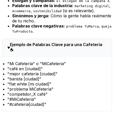
Eslogan y campañas:
.
El eslogan de la campaña X
Palabras clave de la industria:
,
marketing digital
,
(si es relevante).
ecommerce
sostenibilidad
Sinónimos y jerga:
Cómo la gente habla realmente
de tu nicho.
Palabras clave negativas:
,
problema TuMarca
queja
.
TuProducto
Ejemplo de Palabras Clave para una Cafetería
☕
"Mi Cafetería" o "MiCafeteria"
"café en [ciudad]"
"mejor cafetería [ciudad]"
"barista [ciudad]"
"flat white [mi ciudad]"
"problema MiCafetería"
"competidor_X café"
"#MiCafeteria"
"#cafeteria[ciudad]"