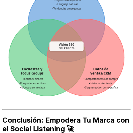
• Insights en tiempo real
• Lenguaje natural
• Tendencias emergentes
Visión 360
del Cliente
Encuestas y
Datos de
Focus Groups
Ventas/CRM
• Feedback directo
• Comportamiento de compra
• Preguntas específicas
• Historial de cliente
• Muestra controlada
• Segmentación demográfica
Conclusión: Empodera Tu Marca con
el Social Listening 🚀