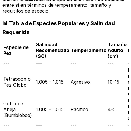
entre sí en términos de temperamento, tamaño y
requisitos de espacio.
📊 Tabla de Especies Populares y Salinidad
Requerida
Salinidad
Tamaño
Especie de
Recomendada
Temperamento
Adulto
N
Pez
(SG)
(cm)
---
---
---
---
-
R
m
Tetraodón o
1.005 - 1.015
Agresivo
10-15
e
Pez Globo
p
m
P
Gobio de
b
Abeja
1.005 - 1.015
Pacífico
4-5
t
(Bumblebee)
c
---
---
---
---
-