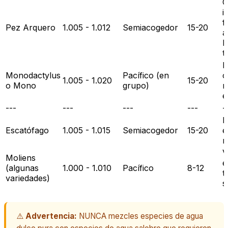
C
i
f
Pez Arquero
1.005 - 1.012
Semiacogedor
15-20
a
N
t
F
Monodactylus
Pacífico (en
c
1.005 - 1.020
15-20
o Mono
grupo)
n
e
---
---
---
---
-
N
Escatófago
1.005 - 1.015
Semiacogedor
15-20
e
n
V
Moliens
e
(algunas
1.000 - 1.010
Pacífico
8-12
t
variedades)
s
⚠️
Advertencia:
NUNCA mezcles especies de agua