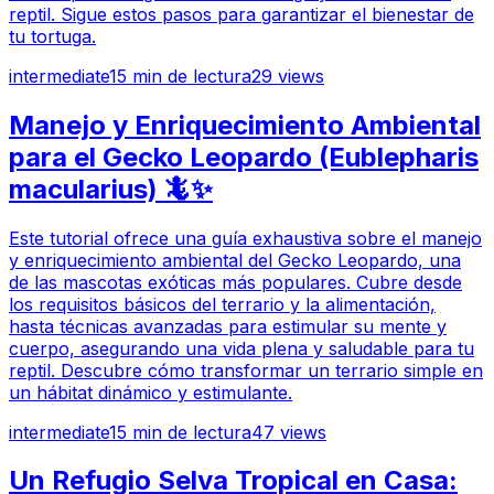
reptil. Sigue estos pasos para garantizar el bienestar de
tu tortuga.
intermediate
15
min de lectura
29
views
Manejo y Enriquecimiento Ambiental
para el Gecko Leopardo (Eublepharis
macularius) 🦎✨
Este tutorial ofrece una guía exhaustiva sobre el manejo
y enriquecimiento ambiental del Gecko Leopardo, una
de las mascotas exóticas más populares. Cubre desde
los requisitos básicos del terrario y la alimentación,
hasta técnicas avanzadas para estimular su mente y
cuerpo, asegurando una vida plena y saludable para tu
reptil. Descubre cómo transformar un terrario simple en
un hábitat dinámico y estimulante.
intermediate
15
min de lectura
47
views
Un Refugio Selva Tropical en Casa: