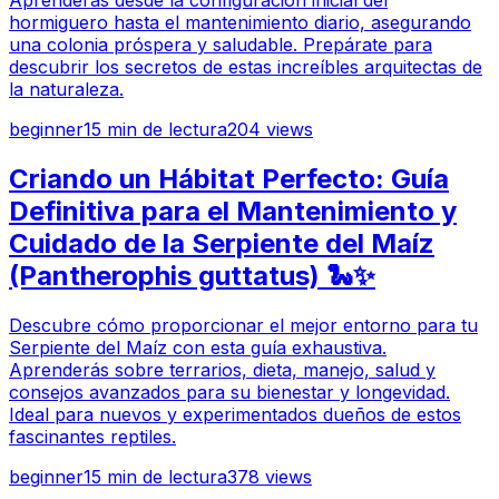
Aprenderás desde la configuración inicial del
hormiguero hasta el mantenimiento diario, asegurando
una colonia próspera y saludable. Prepárate para
descubrir los secretos de estas increíbles arquitectas de
la naturaleza.
beginner
15
min de lectura
204
views
Criando un Hábitat Perfecto: Guía
Definitiva para el Mantenimiento y
Cuidado de la Serpiente del Maíz
(Pantherophis guttatus) 🐍✨
Descubre cómo proporcionar el mejor entorno para tu
Serpiente del Maíz con esta guía exhaustiva.
Aprenderás sobre terrarios, dieta, manejo, salud y
consejos avanzados para su bienestar y longevidad.
Ideal para nuevos y experimentados dueños de estos
fascinantes reptiles.
beginner
15
min de lectura
378
views