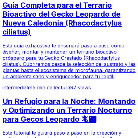
Guía Completa para el Terrario
Bioactivo del Gecko Leopardo de
Nueva Caledonia (Rhacodactylus
ciliatus)
Esta guía exhaustiva te enseñará paso a paso cómo
diseñar, montar y mantener un terrario bioactivo
próspero para tu Gecko Crestado (Rhacodactylus
ciliatus). Cubriremos desde la selección del sustrato y las
plantas hasta el ecosistema de microfauna, garantizando
un ambiente sano y enriquecedor para tu reptil.
intermediate
15
min de lectura
97
views
Un Refugio para la Noche: Montando
y Optimizando un Terrario Nocturno
para Gecos Leopardo 🦎🌃
Este tutorial te guiará paso a paso en la creación y