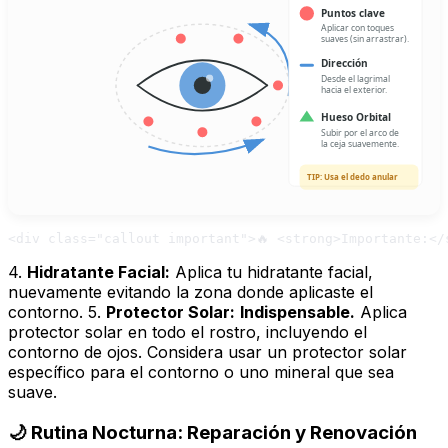
Puntos clave
Aplicar con toques
suaves (sin arrastrar).
Dirección
Desde el lagrimal
hacia el exterior.
Hueso Orbital
Subir por el arco de
la ceja suavemente.
TIP: Usa el dedo anular
4.
Hidratante Facial:
Aplica tu hidratante facial,
nuevamente evitando la zona donde aplicaste el
contorno. 5.
Protector Solar:
Indispensable.
Aplica
protector solar en todo el rostro, incluyendo el
contorno de ojos. Considera usar un protector solar
específico para el contorno o uno mineral que sea
suave.
🌙 Rutina Nocturna: Reparación y Renovación