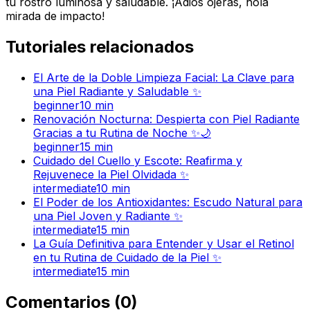
tu rostro luminosa y saludable. ¡Adiós ojeras, hola
mirada de impacto!
Tutoriales relacionados
El Arte de la Doble Limpieza Facial: La Clave para
una Piel Radiante y Saludable ✨
beginner
10
min
Renovación Nocturna: Despierta con Piel Radiante
Gracias a tu Rutina de Noche ✨🌙
beginner
15
min
Cuidado del Cuello y Escote: Reafirma y
Rejuvenece la Piel Olvidada ✨
intermediate
10
min
El Poder de los Antioxidantes: Escudo Natural para
una Piel Joven y Radiante ✨
intermediate
15
min
La Guía Definitiva para Entender y Usar el Retinol
en tu Rutina de Cuidado de la Piel ✨
intermediate
15
min
Comentarios
(
0
)