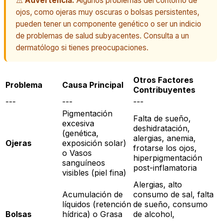
⚠️
Advertencia:
Algunos problemas del contorno de
ojos, como ojeras muy oscuras o bolsas persistentes,
pueden tener un componente genético o ser un indicio
de problemas de salud subyacentes. Consulta a un
dermatólogo si tienes preocupaciones.
Otros Factores
Problema
Causa Principal
Contribuyentes
---
---
---
Pigmentación
Falta de sueño,
excesiva
deshidratación,
(genética,
alergias, anemia,
Ojeras
exposición solar)
frotarse los ojos,
o Vasos
hiperpigmentación
sanguíneos
post-inflamatoria
visibles (piel fina)
Alergias, alto
Acumulación de
consumo de sal, falta
líquidos (retención
de sueño, consumo
Bolsas
hídrica) o Grasa
de alcohol,