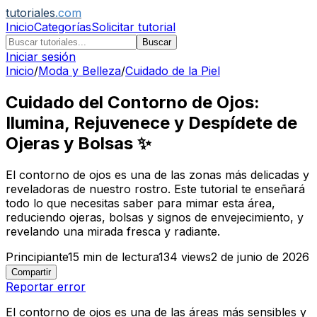
tutoriales
.com
Inicio
Categorías
Solicitar tutorial
Buscar
Iniciar sesión
Inicio
/
Moda y Belleza
/
Cuidado de la Piel
Cuidado del Contorno de Ojos:
Ilumina, Rejuvenece y Despídete de
Ojeras y Bolsas ✨
El contorno de ojos es una de las zonas más delicadas y
reveladoras de nuestro rostro. Este tutorial te enseñará
todo lo que necesitas saber para mimar esta área,
reduciendo ojeras, bolsas y signos de envejecimiento, y
revelando una mirada fresca y radiante.
Principiante
15
min de lectura
134
views
2 de junio de 2026
Compartir
Reportar error
El contorno de ojos es una de las áreas más sensibles y