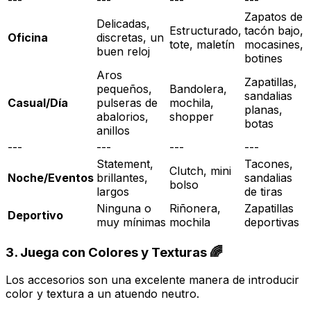
---
---
---
---
Zapatos de
Delicadas,
Estructurado,
tacón bajo,
Oficina
discretas, un
tote, maletín
mocasines,
buen reloj
botines
Aros
Zapatillas,
pequeños,
Bandolera,
sandalias
Casual/Día
pulseras de
mochila,
planas,
abalorios,
shopper
botas
anillos
---
---
---
---
Statement
,
Tacones,
Clutch, mini
Noche/Eventos
brillantes,
sandalias
bolso
largos
de tiras
Ninguna o
Riñonera,
Zapatillas
Deportivo
muy mínimas
mochila
deportivas
3. Juega con Colores y Texturas 🌈
Los accesorios son una excelente manera de introducir
color y textura a un atuendo neutro.