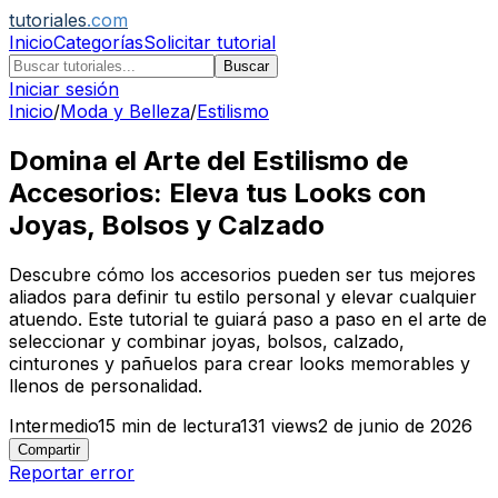
tutoriales
.com
Inicio
Categorías
Solicitar tutorial
Buscar
Iniciar sesión
Inicio
/
Moda y Belleza
/
Estilismo
Domina el Arte del Estilismo de
Accesorios: Eleva tus Looks con
Joyas, Bolsos y Calzado
Descubre cómo los accesorios pueden ser tus mejores
aliados para definir tu estilo personal y elevar cualquier
atuendo. Este tutorial te guiará paso a paso en el arte de
seleccionar y combinar joyas, bolsos, calzado,
cinturones y pañuelos para crear looks memorables y
llenos de personalidad.
Intermedio
15
min de lectura
131
views
2 de junio de 2026
Compartir
Reportar error