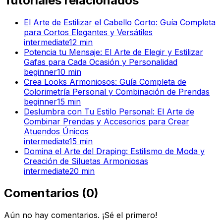
Tutoriales relacionados
El Arte de Estilizar el Cabello Corto: Guía Completa
para Cortos Elegantes y Versátiles
intermediate
12
min
Potencia tu Mensaje: El Arte de Elegir y Estilizar
Gafas para Cada Ocasión y Personalidad
beginner
10
min
Crea Looks Armoniosos: Guía Completa de
Colorimetría Personal y Combinación de Prendas
beginner
15
min
Deslumbra con Tu Estilo Personal: El Arte de
Combinar Prendas y Accesorios para Crear
Atuendos Únicos
intermediate
15
min
Domina el Arte del Draping: Estilismo de Moda y
Creación de Siluetas Armoniosas
intermediate
20
min
Comentarios
(
0
)
Aún no hay comentarios. ¡Sé el primero!