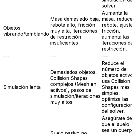
solver.
Aumenta la
Masa demasiado baja,
masa, reduce 
rebote alto, fricción
rebote, ajusta 
Objetos
muy alta, iteraciones
fricción,
vibrando/temblando
de restricción
aumenta las
insuficientes
iteraciones de
restricción.
---
---
---
Reduce el
número de
Demasiados objetos,
objetos activo
Collision Shapes
usa Collision
complejos (Mesh en
Simulación lenta
Shapes más
activos), pasos de
simples,
simulación/iteraciones
optimiza las
muy altos
configuracion
del solver.
Asegúrate de
que el suelo
sea un cuerp
Suelo pasivo no