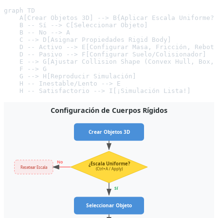
graph TD

    A[Crear Objetos 3D] --> B{Aplicar Escala Uniforme?}

    B -- Sí --> C[Seleccionar Objeto]

    B -- No --> A

    C --> D[Asignar Propiedades Rigid Body]

    D -- Activo --> E[Configurar Masa, Fricción, Rebote
    D -- Pasivo --> F[Configurar Suelo/Colisionador]

    E --> G[Ajustar Collision Shape (Convex Hull, Box, 
    F --> G

    G --> H[Reproducir Simulación]

    H -- Inestable/Lento --> E

Configuración de Cuerpos Rígidos
Crear Objetos 3D
No
¿Escala Uniforme?
Resetear Escala
(Ctrl+A / Apply)
Sí
Seleccionar Objeto