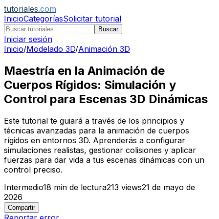
tutoriales
.com
Inicio
Categorías
Solicitar tutorial
Buscar
Iniciar sesión
Inicio
/
Modelado 3D
/
Animación 3D
Maestría en la Animación de
Cuerpos Rígidos: Simulación y
Control para Escenas 3D Dinámicas
Este tutorial te guiará a través de los principios y
técnicas avanzadas para la animación de cuerpos
rígidos en entornos 3D. Aprenderás a configurar
simulaciones realistas, gestionar colisiones y aplicar
fuerzas para dar vida a tus escenas dinámicas con un
control preciso.
Intermedio
18
min de lectura
213
views
21 de mayo de
2026
Compartir
Reportar error