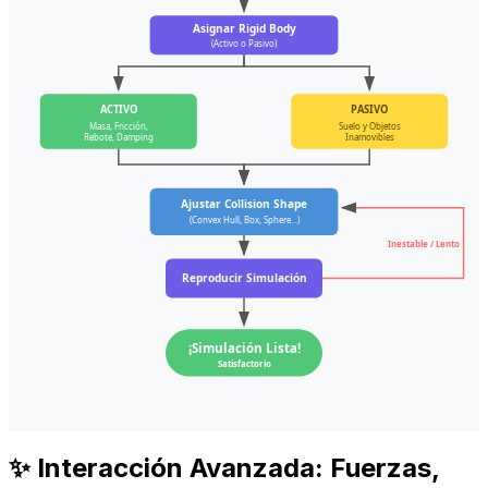
Asignar Rigid Body
(Activo o Pasivo)
ACTIVO
PASIVO
Masa, Fricción,
Suelo y Objetos
Rebote, Damping
Inamovibles
Ajustar Collision Shape
(Convex Hull, Box, Sphere...)
Inestable / Lento
Reproducir Simulación
¡Simulación Lista!
Satisfactorio
✨ Interacción Avanzada: Fuerzas,