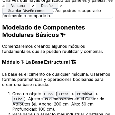
Una vez que hayas organizado tus paneles y paletas, ve
a
>
>
Ventana
Diseño
. Así podrás recuperarlo
Guardar Diseño como...
fácilmente o compartirlo.
Modelado de Componentes
Modulares Básicos ✨
Comenzaremos creando algunos módulos
fundamentales que se pueden reutilizar y combinar.
Módulo 1: La Base Estructural 🏗️
La base es el cimiento de cualquier máquina. Usaremos
formas paramétricas y operaciones booleanas para
crear una base robusta.
Crea un objeto
(
>
>
Cubo
Crear
Primitiva
). Ajusta sus dimensiones en el
Gestor de
Cubo
Atributos
(ej. Ancho: 200 cm, Alto: 50 cm,
Profundidad: 100 cm).
Para darle un aspecto más industrial, chaflana los