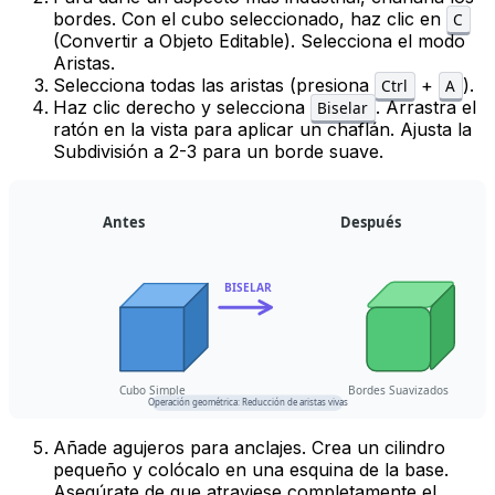
bordes. Con el cubo seleccionado, haz clic en
C
(Convertir a Objeto Editable). Selecciona el modo
Aristas
.
Selecciona todas las aristas (presiona
+
).
Ctrl
A
Haz clic derecho y selecciona
. Arrastra el
Biselar
ratón en la vista para aplicar un chaflán. Ajusta la
Subdivisión
a 2-3 para un borde suave.
Antes
Después
BISELAR
Cubo Simple
Bordes Suavizados
Operación geométrica: Reducción de aristas vivas
Añade agujeros para anclajes. Crea un cilindro
pequeño y colócalo en una esquina de la base.
Asegúrate de que atraviese completamente el