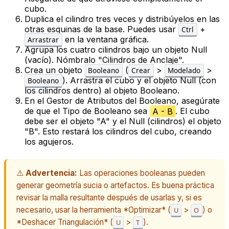
cubo.
Duplica el cilindro tres veces y distribúyelos en las
otras esquinas de la base. Puedes usar
+
Ctrl
en la ventana gráfica.
Arrastrar
Agrupa los cuatro cilindros bajo un objeto
Null
(vacío). Nómbralo "Cilindros de Anclaje".
Crea un objeto
(
>
>
Booleano
Crear
Modelado
). Arrastra el cubo y el objeto
Null
(con
Booleano
los cilindros dentro) al objeto Booleano.
En el
Gestor de Atributos
del Booleano, asegúrate
de que el
Tipo de Booleano
sea
A - B
. El cubo
debe ser el objeto "A" y el Null (cilindros) el objeto
"B". Esto restará los cilindros del cubo, creando
los agujeros.
⚠️
Advertencia:
Las operaciones booleanas pueden
generar geometría sucia o artefactos. Es buena práctica
revisar la malla resultante después de usarlas y, si es
necesario, usar la herramienta *Optimizar* (
>
) o
U
O
*Deshacer Triangulación* (
>
).
U
T