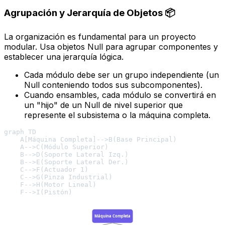
Agrupación y Jerarquía de Objetos 📦
La organización es fundamental para un proyecto
modular. Usa objetos
Null
para agrupar componentes y
establecer una jerarquía lógica.
Cada módulo debe ser un grupo independiente (un
Null
conteniendo todos sus subcomponentes).
Cuando ensambles, cada módulo se convertirá en
un "hijo" de un
Null
de nivel superior que
represente el subsistema o la máquina completa.
graph TD

    A[Máquina Completa]-->B(Base Principal)

    A-->C(Módulo Superior)

    B-->D(Soporte Lateral Izq.)

    B-->E(Soporte Lateral Der.)

    C-->F(Actuador 1)

    C-->G(Pinza Industrial)

    F-->H(Motor Lineal)

Máquina Completa