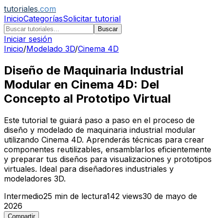
tutoriales
.com
Inicio
Categorías
Solicitar tutorial
Buscar
Iniciar sesión
Inicio
/
Modelado 3D
/
Cinema 4D
Diseño de Maquinaria Industrial
Modular en Cinema 4D: Del
Concepto al Prototipo Virtual
Este tutorial te guiará paso a paso en el proceso de
diseño y modelado de maquinaria industrial modular
utilizando Cinema 4D. Aprenderás técnicas para crear
componentes reutilizables, ensamblarlos eficientemente
y preparar tus diseños para visualizaciones y prototipos
virtuales. Ideal para diseñadores industriales y
modeladores 3D.
Intermedio
25
min de lectura
142
views
30 de mayo de
2026
Compartir