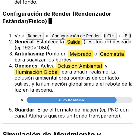
del fondo.
Configuración de Render (Renderizador
Estándar/Físico) 🖥️
Ve a
>
(
+
).
Render
Configuración de Render
Ctrl
B
General:
Establece la
Salida
(resolución) deseada
(ej. 1920x1080).
Antialiasing:
Ponlo en
Mejorado
o
Geometría
para suavizar los bordes.
Opciones:
Activa
Oclusión Ambiental
y
Iluminación Global
para añadir realismo. La
oclusión ambiental crea sombras de contacto
sutiles, y la iluminación global simula el rebote de la
luz en la escena.
85% Realismo
Guardar:
Elige el formato de imagen (ej. PNG con
canal Alpha si quieres un fondo transparente).
Simulación de Movimiento y