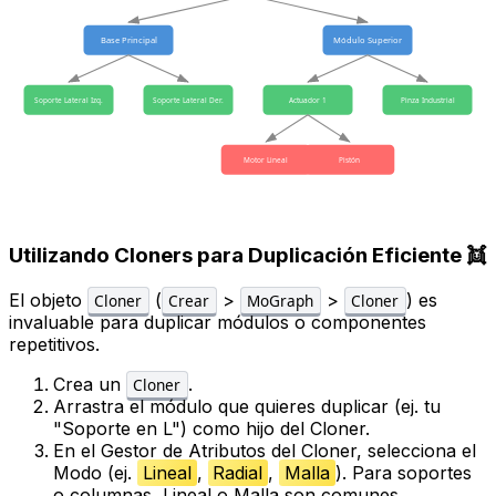
Base Principal
Módulo Superior
Soporte Lateral Izq.
Soporte Lateral Der.
Actuador 1
Pinza Industrial
Motor Lineal
Pistón
Utilizando Cloners para Duplicación Eficiente 👯
El objeto
(
>
>
) es
Cloner
Crear
MoGraph
Cloner
invaluable para duplicar módulos o componentes
repetitivos.
Crea un
.
Cloner
Arrastra el módulo que quieres duplicar (ej. tu
"Soporte en L") como hijo del Cloner.
En el
Gestor de Atributos
del Cloner, selecciona el
Modo
(ej.
Lineal
,
Radial
,
Malla
). Para soportes
o columnas, Lineal o Malla son comunes.