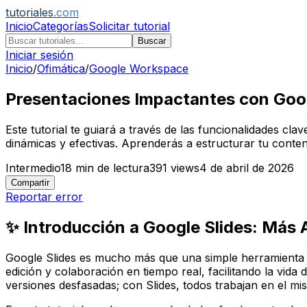
tutoriales
.com
Inicio
Categorías
Solicitar tutorial
Buscar
Iniciar sesión
Inicio
/
Ofimática
/
Google Workspace
Presentaciones Impactantes con Goog
Este tutorial te guiará a través de las funcionalidades c
dinámicas y efectivas. Aprenderás a estructurar tu conten
Intermedio
18
min de lectura
391
views
4 de abril de 2026
Compartir
Reportar error
✨ Introducción a Google Slides: Más A
Google Slides es mucho más que una simple herramienta p
edición y colaboración en tiempo real, facilitando la vida
versiones desfasadas; con Slides, todos trabajan en el m