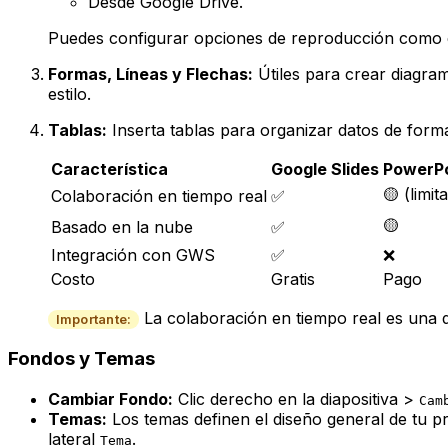
Desde Google Drive.
Puedes configurar opciones de reproducción como el 
Formas, Líneas y Flechas:
Útiles para crear diagram
estilo.
Tablas:
Inserta tablas para organizar datos de forma 
Característica
Google Slides
PowerPo
🟡 (limit
Colaboración en tiempo real
✅
🟡
Basado en la nube
✅
Integración con GWS
✅
❌
Costo
Gratis
Pago
La colaboración en tiempo real es una d
Importante:
Fondos y Temas
Cambiar Fondo:
Clic derecho en la diapositiva >
Cam
Temas:
Los temas definen el diseño general de tu pr
lateral
.
Tema