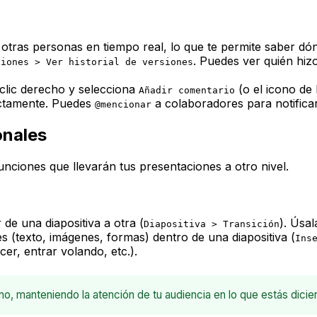
otras personas en tiempo real, lo que te permite saber dó
. Puedes ver quién hiz
siones > Ver historial de versiones
clic derecho y selecciona
(o el icono de
Añadir comentario
rectamente. Puedes
a colaboradores para notificar
@mencionar
onales
nciones que llevarán tus presentaciones a otro nivel.
de una diapositiva a otra (
). Úsa
Diapositiva > Transición
es (texto, imágenes, formas) dentro de una diapositiva (
Ins
er, entrar volando, etc.).
o, manteniendo la atención de tu audiencia en lo que estás dicie