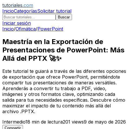
tutoriales
.com
Inicio
Categorías
Solicitar tutorial
Buscar
Iniciar sesión
Inicio
/
Ofimática
/
PowerPoint
Maestría en la Exportación de
Presentaciones de PowerPoint: Más
Allá del PPTX 🚀✨
Este tutorial te guiará a través de las diferentes opciones
de exportación que ofrece PowerPoint, permitiéndote
compartir tus presentaciones de maneras versátiles.
Aprenderás a convertir tu trabajo a PDF, video,
imágenes y otros formatos clave, optimizando cada
salida para tus necesidades específicas. Descubre cómo
maximizar el impacto de tu contenido más allá del
archivo .PPTX.
Intermedio
18
min de lectura
201
views
9 de mayo de 2026
Compartir