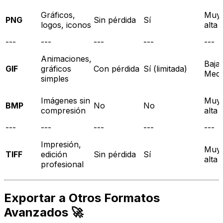
Gráficos,
Muy
PNG
Sin pérdida
Sí
logos, iconos
alta
---
---
---
---
---
Animaciones,
Baja
GIF
gráficos
Con pérdida
Sí (limitada)
Medi
simples
Imágenes sin
Muy
BMP
No
No
compresión
alta
---
---
---
---
---
Impresión,
Muy
TIFF
edición
Sin pérdida
Sí
alta
profesional
Exportar a Otros Formatos
Avanzados 🚀