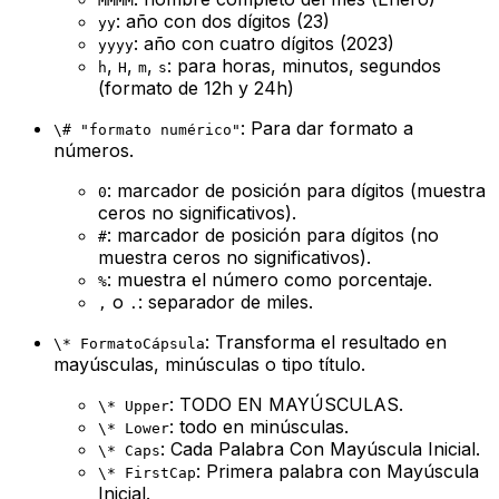
MMMM
: año con dos dígitos (23)
yy
: año con cuatro dígitos (2023)
yyyy
,
,
,
: para horas, minutos, segundos
h
H
m
s
(formato de 12h y 24h)
: Para dar formato a
\# "formato numérico"
números.
: marcador de posición para dígitos (muestra
0
ceros no significativos).
: marcador de posición para dígitos (no
#
muestra ceros no significativos).
: muestra el número como porcentaje.
%
o
: separador de miles.
,
.
: Transforma el resultado en
\* FormatoCápsula
mayúsculas, minúsculas o tipo título.
: TODO EN MAYÚSCULAS.
\* Upper
: todo en minúsculas.
\* Lower
: Cada Palabra Con Mayúscula Inicial.
\* Caps
: Primera palabra con Mayúscula
\* FirstCap
Inicial.