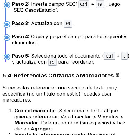
Paso 2:
Inserta campo SEQ:
+
, luego
Ctrl
F9
`SEQ CasosEstudio`.
Paso 3:
Actualiza con
.
F9
Paso 4:
Copia y pega el campo para los siguientes
elementos.
Paso 5:
Selecciona todo el documento (
+
)
Ctrl
E
y actualiza con
para reordenar.
F9
5.4. Referencias Cruzadas a Marcadores 🔖
Si necesitas referenciar una sección de texto muy
específica (no un título con estilo), puedes usar
marcadores.
Crea el marcador
: Selecciona el texto al que
quieres referenciar. Ve a
Insertar
>
Vínculos
>
Marcador
. Dale un nombre (sin espacios) y haz
clic en
Agregar
.
Inserta la referencia cruzada
: Posiciona el