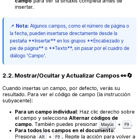
campo
para ver la sintaxis completa antes de
insertar.
📌
Nota:
Algunos campos, como el número de página o
la fecha, pueden insertarse directamente desde la
pestaña **Insertar** en los grupos **Encabezado y
pie de página** o **Texto**, sin pasar por el cuadro de
diálogo 'Campo'.
2.2. Mostrar/Ocultar y Actualizar Campos 👀🔄
Cuando insertas un campo, por defecto, verás su
resultado
. Para ver el
código de campo
(la instrucción
subyacente):
Para un campo individual
: Haz clic derecho sobre
el campo y selecciona
Alternar códigos de
campo
. También puedes presionar
+
.
Mayús
F9
Para todos los campos en el documento
:
Presiona
+
. Repite la acción para volver a
Alt
F9