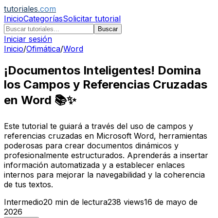
tutoriales
.com
Inicio
Categorías
Solicitar tutorial
Buscar
Iniciar sesión
Inicio
/
Ofimática
/
Word
¡Documentos Inteligentes! Domina
los Campos y Referencias Cruzadas
en Word 📚✨
Este tutorial te guiará a través del uso de campos y
referencias cruzadas en Microsoft Word, herramientas
poderosas para crear documentos dinámicos y
profesionalmente estructurados. Aprenderás a insertar
información automatizada y a establecer enlaces
internos para mejorar la navegabilidad y la coherencia
de tus textos.
Intermedio
20
min de lectura
238
views
16 de mayo de
2026