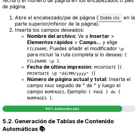
fecha o el número de página en los encabezados o pies
de página.
Abre el encabezado/pie de página (
en la
Doble clic
parte superior/inferior de la página).
Inserta los campos deseados:
Nombre del archivo
: Ve a
Insertar
>
Elementos rápidos
>
Campo...
y elige
. Puedes añadir el modificador
FILENAME
\p
para incluir la ruta completa si lo deseas:
{
.
FILENAME \p }
Fecha de última impresión
:
(
PRINTDATE
{
)
PRINTDATE \@ "dd/MM/yyyy" }
Número de página actual y total
: Inserta el
campo
seguido de " de " y luego el
PAGE
campo
. Ejemplo:
NUMPAGES
{ PAGE } de {
.
NUMPAGES }
90% Automatizado
5.2. Generación de Tablas de Contenido
Automáticas 📚