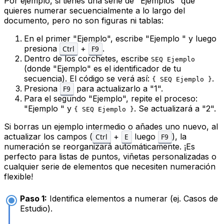
Por ejemplo, si tienes una serie de "Ejemplos" que
quieres numerar secuencialmente a lo largo del
documento, pero no son figuras ni tablas:
En el primer "Ejemplo", escribe "Ejemplo " y luego
presiona
+
.
Ctrl
F9
Dentro de los corchetes, escribe
SEQ Ejemplo
(donde "Ejemplo" es el identificador de tu
secuencia). El código se verá así:
.
{ SEQ Ejemplo }
Presiona
para actualizarlo a "1".
F9
Para el segundo "Ejemplo", repite el proceso:
"Ejemplo " y
. Se actualizará a "2".
{ SEQ Ejemplo }
Si borras un ejemplo intermedio o añades uno nuevo, al
actualizar los campos (
+
luego
), la
Ctrl
E
F9
numeración se reorganizará automáticamente. ¡Es
perfecto para listas de puntos, viñetas personalizadas o
cualquier serie de elementos que necesiten numeración
flexible!
Paso 1:
Identifica elementos a numerar (ej. Casos de
Estudio).