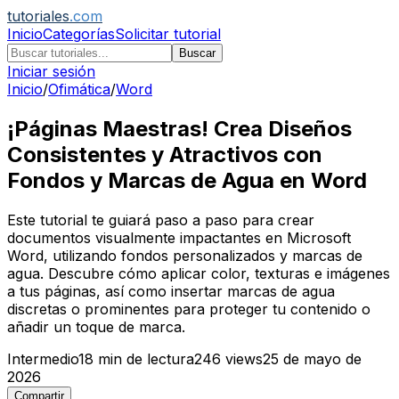
tutoriales
.com
Inicio
Categorías
Solicitar tutorial
Buscar
Iniciar sesión
Inicio
/
Ofimática
/
Word
¡Páginas Maestras! Crea Diseños
Consistentes y Atractivos con
Fondos y Marcas de Agua en Word
Este tutorial te guiará paso a paso para crear
documentos visualmente impactantes en Microsoft
Word, utilizando fondos personalizados y marcas de
agua. Descubre cómo aplicar color, texturas e imágenes
a tus páginas, así como insertar marcas de agua
discretas o prominentes para proteger tu contenido o
añadir un toque de marca.
Intermedio
18
min de lectura
246
views
25 de mayo de
2026
Compartir