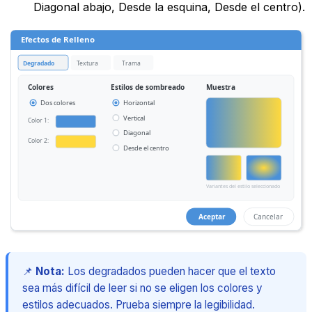
Diagonal abajo, Desde la esquina, Desde el centro).
Efectos de Relleno
Degradado
Textura
Trama
Colores
Estilos de sombreado
Muestra
Dos colores
Horizontal
Vertical
Color 1:
Diagonal
Color 2:
Desde el centro
Variantes del estilo seleccionado
Aceptar
Cancelar
📌
Nota:
Los degradados pueden hacer que el texto
sea más difícil de leer si no se eligen los colores y
estilos adecuados. Prueba siempre la legibilidad.