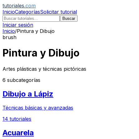
tutoriales
.com
Inicio
Categorías
Solicitar tutorial
Buscar
Iniciar sesión
Inicio
/
Pintura y Dibujo
brush
Pintura y Dibujo
Artes plásticas y técnicas pictóricas
6
subcategorías
Dibujo a Lápiz
Técnicas básicas y avanzadas
14
tutoriales
Acuarela