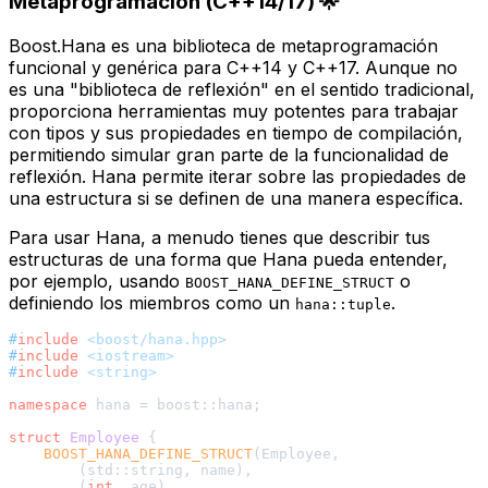
Metaprogramación (C++14/17) 🌟
Boost.Hana es una biblioteca de metaprogramación
funcional y genérica para C++14 y C++17. Aunque no
es una "biblioteca de reflexión" en el sentido tradicional,
proporciona herramientas muy potentes para trabajar
con tipos y sus propiedades en tiempo de compilación,
permitiendo simular gran parte de la funcionalidad de
reflexión. Hana permite iterar sobre las propiedades de
una estructura si se definen de una manera específica.
Para usar Hana, a menudo tienes que describir tus
estructuras de una forma que Hana pueda entender,
por ejemplo, usando
o
BOOST_HANA_DEFINE_STRUCT
definiendo los miembros como un
.
hana::tuple
#
include
<boost/hana.hpp>
#
include
<iostream>
#
include
<string>
namespace
 hana = boost::hana;

struct
Employee
 {

BOOST_HANA_DEFINE_STRUCT
(Employee,

        (std::string, name),

        (
int
, age),
