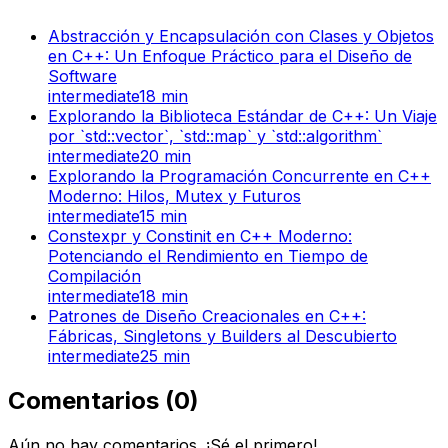
Abstracción y Encapsulación con Clases y Objetos
en C++: Un Enfoque Práctico para el Diseño de
Software
intermediate
18
min
Explorando la Biblioteca Estándar de C++: Un Viaje
por `std::vector`, `std::map` y `std::algorithm`
intermediate
20
min
Explorando la Programación Concurrente en C++
Moderno: Hilos, Mutex y Futuros
intermediate
15
min
Constexpr y Constinit en C++ Moderno:
Potenciando el Rendimiento en Tiempo de
Compilación
intermediate
18
min
Patrones de Diseño Creacionales en C++:
Fábricas, Singletons y Builders al Descubierto
intermediate
25
min
Comentarios
(
0
)
Aún no hay comentarios. ¡Sé el primero!