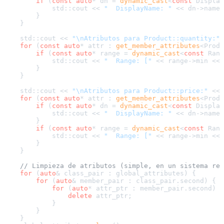
if
 (
const
auto
* dn = 
dynamic_cast
<
const
 Display
            std::cout << 
"  DisplayName: "
 << dn->name 
        }

    }

    std::cout << 
"\nAtributos para Product::quantity:"
 
for
 (
const
auto
* attr : 
get_member_attributes
<Produ
if
 (
const
auto
* range = 
dynamic_cast
<
const
 Rang
            std::cout << 
"  Range: ["
 << range->min << 
        }

    }

    std::cout << 
"\nAtributos para Product::price:"
 << 
for
 (
const
auto
* attr : 
get_member_attributes
<Produ
if
 (
const
auto
* dn = 
dynamic_cast
<
const
 Display
            std::cout << 
"  DisplayName: "
 << dn->name 
        }

if
 (
const
auto
* range = 
dynamic_cast
<
const
 Rang
            std::cout << 
"  Range: ["
 << range->min << 
        }

    }

// Limpieza de atributos (simple, en un sistema rea
for
 (
auto
& class_pair : global_attributes) {

for
 (
auto
& member_pair : class_pair.second) {

for
 (
auto
* attr_ptr : member_pair.second) {

delete
 attr_ptr;

            }

        }

    }
