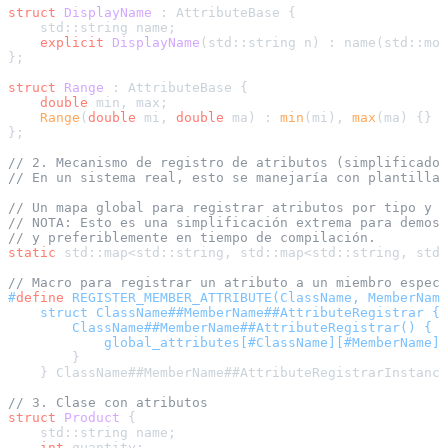
struct
DisplayName
 : AttributeBase {

    std::string name;

explicit
DisplayName
(std::string n)
 : name(std::mov
};

struct
Range
 : AttributeBase {

double
 min, max;

Range
(
double
 mi, 
double
 ma) : 
min
(mi), 
max
(ma) {}

};

// 2. Mecanismo de registro de atributos (simplificado 
// En un sistema real, esto se manejaría con plantillas
// Un mapa global para registrar atributos por tipo y n
// NOTA: Esto es una simplificación extrema para demost
// y preferiblemente en tiempo de compilación.
static
 std::map<std::string, std::map<std::string, std:
// Macro para registrar un atributo a un miembro especí
#
define
 REGISTER_MEMBER_ATTRIBUTE(ClassName, MemberName
    struct ClassName##MemberName##AttributeRegistrar { 
        ClassName##MemberName##AttributeRegistrar() {  
            global_attributes[#ClassName][#MemberName].
        }                                              
    } ClassName##MemberName##AttributeRegistrarInstance
// 3. Clase con atributos
struct
Product
 {

    std::string name;

int
 quantity;
