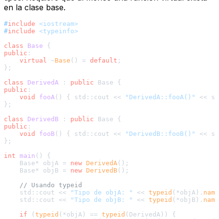
en la clase base.
#
include
<iostream>
#
include
<typeinfo>
class
Base
public
:

virtual
 ~
Base
() = 
default
;

};

class
DerivedA
 : 
public
public
:

void
fooA
()
{ std::cout << 
"DerivedA::fooA()"
 << st
};

class
DerivedB
 : 
public
public
:

void
fooB
()
{ std::cout << 
"DerivedB::fooB()"
 << st
};

int
main
()
{

    Base* objA = 
new
DerivedA
();

    Base* objB = 
new
DerivedB
();

// Usando typeid
    std::cout << 
"Tipo de objA: "
 << 
typeid
(*objA).
name
    std::cout << 
"Tipo de objB: "
 << 
typeid
(*objB).
name
if
 (
typeid
(*objA) == 
typeid
(DerivedA)) {
