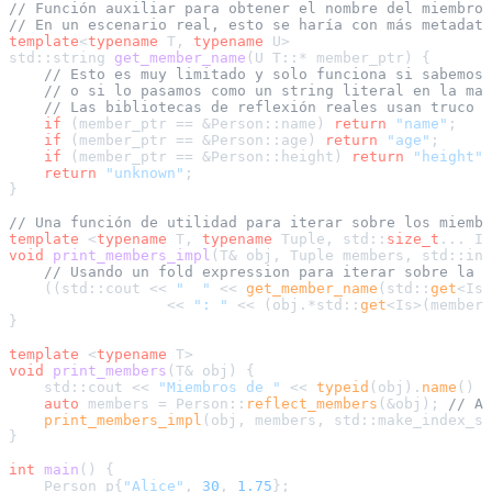
// Función auxiliar para obtener el nombre del miembro 
// En un escenario real, esto se haría con más metadato
template
<
typename
 T, 
typename
 U>

std::string 
get_member_name
(U T::* member_ptr)
{

// Esto es muy limitado y solo funciona si sabemos 
// o si lo pasamos como un string literal en la mac
// Las bibliotecas de reflexión reales usan truco 
if
 (member_ptr == &Person::name) 
return
"name"
;

if
 (member_ptr == &Person::age) 
return
"age"
;

if
 (member_ptr == &Person::height) 
return
"height"
;

return
"unknown"
;

}

// Una función de utilidad para iterar sobre los miembr
template
 <
typename
 T, 
typename
 Tuple, std::
size_t
void
print_members_impl
(T& obj, Tuple members, std::ind
// Usando un fold expression para iterar sobre la t
    ((std::cout << 
"  "
 << 
get_member_name
(std::
get
<Is>
                  << 
": "
 << (obj.*std::
get
<Is>(members
}

template
 <
typename
void
print_members
(T& obj)
{

    std::cout << 
"Miembros de "
 << 
typeid
(obj).
name
() <
auto
 members = Person::
reflect_members
(&obj); 
// As
print_members_impl
(obj, members, std::make_index_se
}

int
main
()
{

    Person p{
"Alice"
, 
30
, 
1.75
};
