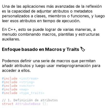
Una de las aplicaciones más avanzadas de la reflexión
es la capacidad de adjuntar
atributos
o
metadatos
personalizados a clases, miembros o funciones, y luego
leer esos atributos en tiempo de ejecución.
En C++, esto se puede lograr de varias maneras, a
menudo combinando macros, plantillas y estructuras
auxiliares.
Enfoque basado en Macros y Traits 🏷️
Podemos definir una serie de macros que permitan
añadir atributos y luego usar metaprogramación para
acceder a ellos.
#
include
<iostream>
#
include
<string>
#
include
<vector>
#
include
<map>
#
include
<type_traits>
// 1. Definición de atributos
struct
AttributeBase
 {};
