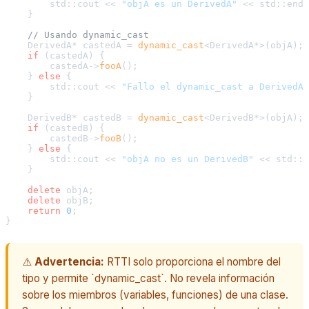
        std::cout << 
"objA es un DerivedA"
 << std::endl
    }

// Usando dynamic_cast
    DerivedA* castedA = 
dynamic_cast
<DerivedA*>(objA);

if
 (castedA) {

        castedA->
fooA
();

    } 
else
 {

        std::cout << 
"Fallo el dynamic_cast a DerivedA"
    }

    DerivedB* castedB = 
dynamic_cast
<DerivedB*>(objA);

if
 (castedB) {

        castedB->
fooB
();

    } 
else
 {

        std::cout << 
"objA no es un DerivedB"
 << std::e
    }

delete
 objA;

delete
 objB;

return
0
;

⚠️
Advertencia:
RTTI solo proporciona el nombre del
tipo y permite `dynamic_cast`. No revela información
sobre los miembros (variables, funciones) de una clase.