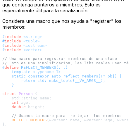
que contenga punteros a miembros. Esto es
especialmente útil para la serialización.
Considera una macro que nos ayuda a "registrar" los
miembros:
#
include
<string>
#
include
<tuple>
#
include
<iostream>
#
include
<vector>
// Una macro para registrar miembros de una clase
// Esto es una simplificación, las libs reales usan téc
#
define
 REFLECT_MEMBERS(...)                           
    template 
<typename T>
                              
    static constexpr auto reflect_members(T* obj) {    
        return std::make_tuple(__VA_ARGS__);           
    }
struct
Person
 {

    std::string name;

int
 age;

double
 height;

// Usamos la macro para 'reflejar' los miembros
REFLECT_MEMBERS
(&Person::name, &Person::age, &Perso
};
