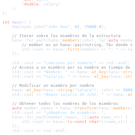
        (
double
, salary)

    );

};

int
main
()
{

    Employee john{
"John Doe"
, 
42
, 
75000.0
};

// Iterar sobre los miembros de la estructura
    hana::for_each(hana::
members
(john), [&](
auto
 member
// member es un hana::pair<string, T&> donde st
        std::cout << hana::
first
(member) << 
": "
 << han
    });

    std::cout << 
"\nAcceso por nombre:"
 << std::endl;

// Acceso a un miembro por su nombre en tiempo de c
    std::cout << 
"Nombre: "
 << hana::
at_key
(hana::
strin
    std::cout << 
"Salario: "
 << hana::
at_key
(hana::
stri
// Modificar un miembro por nombre
    hana::
at_key
(hana::
string
(
"salary"
), john) += 
5000.
    std::cout << 
"Nuevo salario de John: "
 << hana::
at_
// Obtener todos los nombres de los miembros
auto
 member_names = hana::
transform
(hana::
members
(j
    std::cout << 
"\nNombres de miembros: "
;

    hana::for_each(member_names, [](
auto
 name_str) {

        std::cout << hana::
to
<
const
char
*>(name_str) <<
    });

    std::cout << std::endl;
