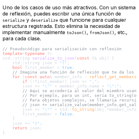
Uno de los casos de uso más atractivos. Con un sistema
de reflexión, puedes escribir una única función de
y
que funcione para
cualquier
serialize
deserialize
estructura registrada. Esto elimina la necesidad de
implementar manualmente
,
, etc.,
toJson()
fromJson()
para cada clase.
// Pseudocódigo para serialización con reflexión
template
<
typename
 T>

std::string 
serialize_to_json
(
const
 T& obj)
{

    std::string json = 
"{"
;

bool
 first_member = 
true
;

// Imagina una función de reflexión que te da los m
for
 (
const
auto
& member_info : 
reflect_get_members
<
if
 (!first_member) json += 
","
;

        json += 
"\""
 + member_info.name + 
"\":"
;

// Aquí se accedería al valor del miembro usand
// Por ejemplo, para un int, sería to_string(ob
// Para objetos complejos, se llamaría recursiv
// json += serialize_value(member_info.get_valu
        json += 
"\""
 + std::
to_string
(obj.*member_info.
        first_member = 
false
;

    }

    json += 
"}"
;

return
 json;
