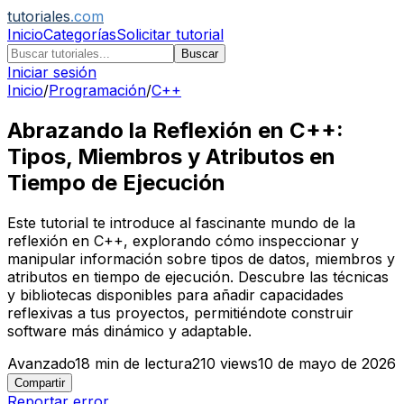
tutoriales
.com
Inicio
Categorías
Solicitar tutorial
Buscar
Iniciar sesión
Inicio
/
Programación
/
C++
Abrazando la Reflexión en C++:
Tipos, Miembros y Atributos en
Tiempo de Ejecución
Este tutorial te introduce al fascinante mundo de la
reflexión en C++, explorando cómo inspeccionar y
manipular información sobre tipos de datos, miembros y
atributos en tiempo de ejecución. Descubre las técnicas
y bibliotecas disponibles para añadir capacidades
reflexivas a tus proyectos, permitiéndote construir
software más dinámico y adaptable.
Avanzado
18
min de lectura
210
views
10 de mayo de 2026
Compartir
Reportar error