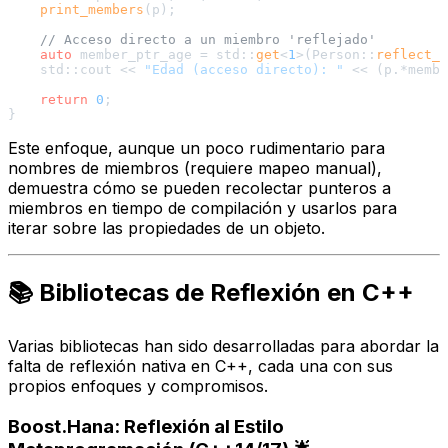
print_members
(p);

// Acceso directo a un miembro 'reflejado'
auto
 member_ptr_age = std::
get
<
1
>(Person::
reflect_m
    std::cout << 
"Edad (acceso directo): "
 << (p.*membe
return
0
;

Este enfoque, aunque un poco rudimentario para
nombres de miembros (requiere mapeo manual),
demuestra cómo se pueden recolectar punteros a
miembros en tiempo de compilación y usarlos para
iterar sobre las propiedades de un objeto.
📚 Bibliotecas de Reflexión en C++
Varias bibliotecas han sido desarrolladas para abordar la
falta de reflexión nativa en C++, cada una con sus
propios enfoques y compromisos.
Boost.Hana: Reflexión al Estilo