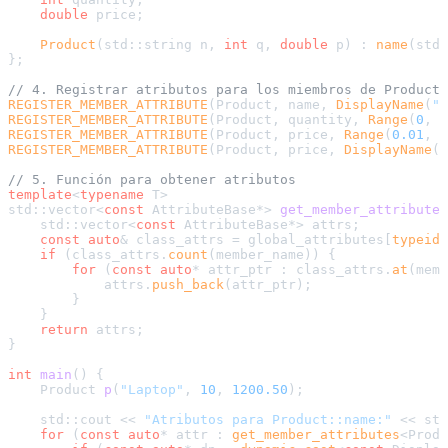
double
 price;

Product
(std::string n, 
int
 q, 
double
 p) : 
name
(std:
};

// 4. Registrar atributos para los miembros de Product
REGISTER_MEMBER_ATTRIBUTE
(Product, name, 
DisplayName
(
"P
REGISTER_MEMBER_ATTRIBUTE
(Product, quantity, 
Range
(
0
, 
1
REGISTER_MEMBER_ATTRIBUTE
(Product, price, 
Range
(
0.01
, 
9
REGISTER_MEMBER_ATTRIBUTE
(Product, price, 
DisplayName
(
"
// 5. Función para obtener atributos
template
<
typename
 T>

std::vector<
const
 AttributeBase*> 
get_member_attributes
    std::vector<
const
 AttributeBase*> attrs;

const
auto
& class_attrs = global_attributes[
typeid
(
if
 (class_attrs.
count
(member_name)) {

for
 (
const
auto
* attr_ptr : class_attrs.
at
(memb
            attrs.
push_back
(attr_ptr);

        }

    }

return
 attrs;

}

int
main
()
{

Product 
p
(
"Laptop"
, 
10
, 
1200.50
)
;

    std::cout << 
"Atributos para Product::name:"
 << std
for
 (
const
auto
* attr : 
get_member_attributes
<Produ