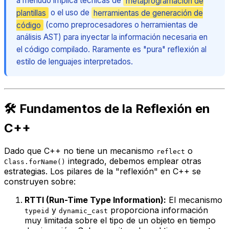
a menudo implica técnicas de
metaprogramación de
plantillas
o el uso de
herramientas de generación de
código
(como preprocesadores o herramientas de
análisis AST) para inyectar la información necesaria en
el código compilado. Raramente es "pura" reflexión al
estilo de lenguajes interpretados.
🛠️ Fundamentos de la Reflexión en
C++
Dado que C++ no tiene un mecanismo
o
reflect
integrado, debemos emplear otras
Class.forName()
estrategias. Los pilares de la "reflexión" en C++ se
construyen sobre:
RTTI (Run-Time Type Information):
El mecanismo
y
proporciona información
typeid
dynamic_cast
muy
limitada sobre el tipo de un objeto en tiempo