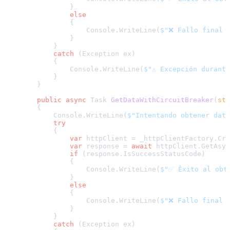
                }

else
                {

                    Console.WriteLine(
$"❌ Fallo final 
                }

            }

catch
 (Exception ex)

            {

                Console.WriteLine(
$"⚠️ Excepción durant
            }

        }

public
async
 Task 
GetDataWithCircuitBreaker
(
str
        {

            Console.WriteLine(
$"Intentando obtener dato
try
            {

var
 httpClient = _httpClientFactory.Cre
var
 response = 
await
 httpClient.GetAsyn
if
 (response.IsSuccessStatusCode)

                {

                    Console.WriteLine(
$"✅ Éxito al obt
                }

else
                {

                    Console.WriteLine(
$"❌ Fallo final 
                }

            }

catch
 (Exception ex)
