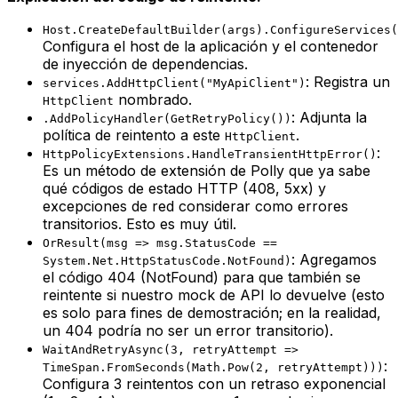
Host.CreateDefaultBuilder(args).ConfigureServices(
Configura el host de la aplicación y el contenedor
de inyección de dependencias.
: Registra un
services.AddHttpClient("MyApiClient")
nombrado.
HttpClient
: Adjunta la
.AddPolicyHandler(GetRetryPolicy())
política de reintento a este
.
HttpClient
:
HttpPolicyExtensions.HandleTransientHttpError()
Es un método de extensión de Polly que ya sabe
qué códigos de estado HTTP (408, 5xx) y
excepciones de red considerar como errores
transitorios. Esto es muy útil.
OrResult(msg => msg.StatusCode ==
: Agregamos
System.Net.HttpStatusCode.NotFound)
el código 404 (NotFound) para que también se
reintente si nuestro
mock
de API lo devuelve (esto
es solo para fines de demostración; en la realidad,
un 404 podría no ser un error transitorio).
WaitAndRetryAsync(3, retryAttempt =>
:
TimeSpan.FromSeconds(Math.Pow(2, retryAttempt)))
Configura 3 reintentos con un retraso exponencial