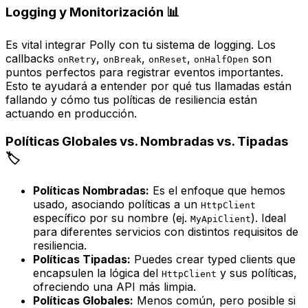
Logging y Monitorización 📊
Es vital integrar Polly con tu sistema de
logging
. Los
callbacks
,
,
,
son
onRetry
onBreak
onReset
onHalfOpen
puntos perfectos para registrar eventos importantes.
Esto te ayudará a entender por qué tus llamadas están
fallando y cómo tus políticas de resiliencia están
actuando en producción.
Políticas Globales vs. Nombradas vs. Tipadas
🏷️
Políticas Nombradas:
Es el enfoque que hemos
usado, asociando políticas a un
HttpClient
específico por su nombre (ej.
). Ideal
MyApiClient
para diferentes servicios con distintos requisitos de
resiliencia.
Políticas Tipadas:
Puedes crear
typed clients
que
encapsulen la lógica del
y sus políticas,
HttpClient
ofreciendo una API más limpia.
Políticas Globales:
Menos común, pero posible si