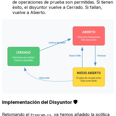
de operaciones de prueba son permitidas. Si tienen
éxito, el disyuntor vuelve a Cerrado. Si fallan,
vuelve a Abierto.
ABIERTO
Peticiones bloqueadas
Fallo detectado
Umbral de fallos
CERRADO
Nuevo fallo
Timeout
Peticiones permitidas
Sistema saludable
MEDIO ABIERTO
Prueba de recuperación
Éxito total
Flujo controlado
Implementación del Disyuntor 🛡️
Retomando el
, ya hemos añadido la política
Program.cs