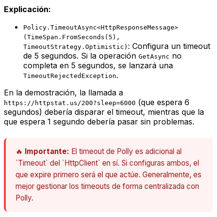
Explicación:
Policy.TimeoutAsync<HttpResponseMessage>
(TimeSpan.FromSeconds(5),
: Configura un timeout
TimeoutStrategy.Optimistic)
de 5 segundos. Si la operación
no
GetAsync
completa en 5 segundos, se lanzará una
.
TimeoutRejectedException
En la demostración, la llamada a
(que espera 6
https://httpstat.us/200?sleep=6000
segundos) debería disparar el timeout, mientras que la
que espera 1 segundo debería pasar sin problemas.
🔥
Importante:
El timeout de Polly es adicional al
`Timeout` del `HttpClient` en sí. Si configuras ambos, el
que expire primero será el que actúe. Generalmente, es
mejor gestionar los timeouts de forma centralizada con
Polly.