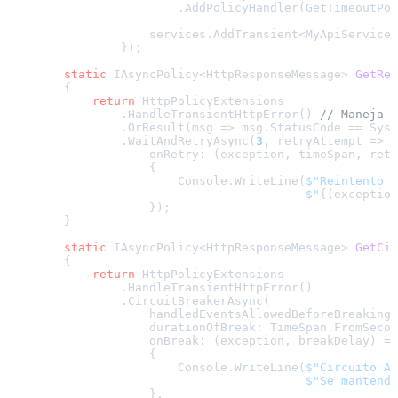
                        .AddPolicyHandler(GetTimeoutPol
                    services.AddTransient<MyApiService>
                });

static
 IAsyncPolicy<HttpResponseMessage> 
GetRet
        {

return
 HttpPolicyExtensions

                .HandleTransientHttpError() 
// Maneja 4
                .OrResult(msg => msg.StatusCode == Syst
                .WaitAndRetryAsync(
3
, retryAttempt => T
                    onRetry: (exception, timeSpan, retr
                    {

                        Console.WriteLine(
$"Reintento 
{
$"
{(exception
                    });

        }

static
 IAsyncPolicy<HttpResponseMessage> 
GetCir
        {

return
 HttpPolicyExtensions

                .HandleTransientHttpError()

                .CircuitBreakerAsync(

                    handledEventsAllowedBeforeBreaking:
                    durationOfBreak: TimeSpan.FromSecon
                    onBreak: (exception, breakDelay) =>

                    {

                        Console.WriteLine(
$"Circuito Ab
$"Se mantendr
                    },
