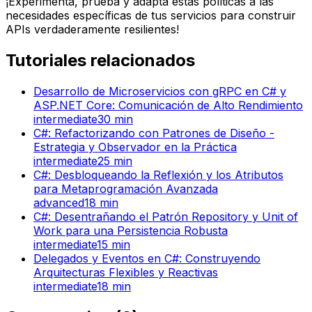
¡Experimenta, prueba y adapta estas políticas a las
necesidades específicas de tus servicios para construir
APIs verdaderamente resilientes!
Tutoriales relacionados
Desarrollo de Microservicios con gRPC en C# y
ASP.NET Core: Comunicación de Alto Rendimiento
intermediate
30
min
C#: Refactorizando con Patrones de Diseño -
Estrategia y Observador en la Práctica
intermediate
25
min
C#: Desbloqueando la Reflexión y los Atributos
para Metaprogramación Avanzada
advanced
18
min
C#: Desentrañando el Patrón Repository y Unit of
Work para una Persistencia Robusta
intermediate
15
min
Delegados y Eventos en C#: Construyendo
Arquitecturas Flexibles y Reactivas
intermediate
18
min