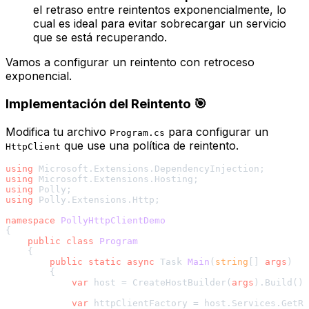
el retraso entre reintentos exponencialmente, lo
cual es ideal para evitar sobrecargar un servicio
que se está recuperando.
Vamos a configurar un reintento con retroceso
exponencial.
Implementación del Reintento 🎯
Modifica tu archivo
para configurar un
Program.cs
que use una política de reintento.
HttpClient
using
using
using
using
 Polly.Extensions.Http;

namespace
PollyHttpClientDemo
{

public
class
Program
    {

public
static
async
 Task 
Main
(
string
[] 
args
)
        {

var
 host = CreateHostBuilder(
args
).Build();

var
 httpClientFactory = host.Services.GetRe