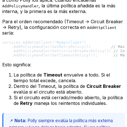
, la
última
política añadida es la
más
AddPolicyHandler
interna
, y la
primera
es la
más externa
.
Para el orden recomendado (Timeout -> Circuit Breaker
-> Retry), la configuración correcta en
AddHttpClient
sería:
services.AddHttpClient(
"MyApiClient"
)

    .AddPolicyHandler(GetRetryPolicy())         
// Más 
    .AddPolicyHandler(GetCircuitBreakerPolicy()) 
// Int
    .AddPolicyHandler(GetTimeoutPolicy());       
// Más
Esto significa:
La política de
Timeout
envuelve a todo. Si el
tiempo total excede, cancela.
Dentro del Timeout, la política de
Circuit Breaker
evalúa si el circuito está abierto.
Si el circuito está cerrado/medio abierto, la política
de
Retry
maneja los reintentos individuales.
📌
Nota:
Polly siempre evalúa la política más externa