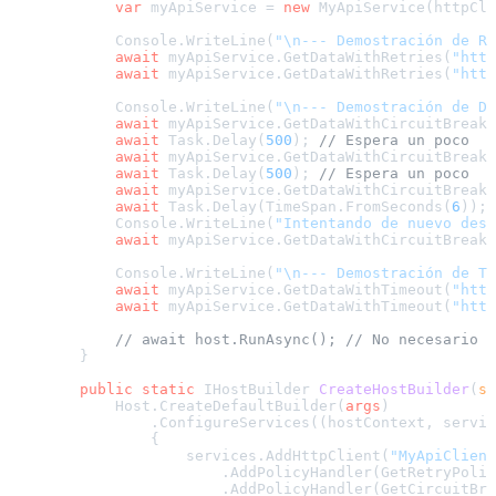
var
 myApiService = 
new
 MyApiService(httpCli
            Console.WriteLine(
"\n--- Demostración de Re
await
 myApiService.GetDataWithRetries(
"http
await
 myApiService.GetDataWithRetries(
"http
            Console.WriteLine(
"\n--- Demostración de Di
await
 myApiService.GetDataWithCircuitBreake
await
 Task.Delay(
500
); 
// Espera un poco
await
 myApiService.GetDataWithCircuitBreake
await
 Task.Delay(
500
); 
// Espera un poco
await
 myApiService.GetDataWithCircuitBreake
await
 Task.Delay(TimeSpan.FromSeconds(
6
)); 
            Console.WriteLine(
"Intentando de nuevo desp
await
 myApiService.GetDataWithCircuitBreake
            Console.WriteLine(
"\n--- Demostración de Ti
await
 myApiService.GetDataWithTimeout(
"http
await
 myApiService.GetDataWithTimeout(
"http
// await host.RunAsync(); // No necesario 
        }

public
static
 IHostBuilder 
CreateHostBuilder
(
st
            Host.CreateDefaultBuilder(
args
)

                .ConfigureServices((hostContext, servic
                {

                    services.AddHttpClient(
"MyApiClient
                        .AddPolicyHandler(GetRetryPolic
                        .AddPolicyHandler(GetCircuitBre