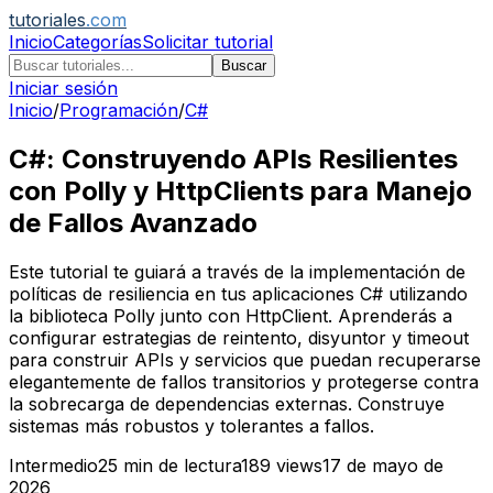
tutoriales
.com
Inicio
Categorías
Solicitar tutorial
Buscar
Iniciar sesión
Inicio
/
Programación
/
C#
C#: Construyendo APIs Resilientes
con Polly y HttpClients para Manejo
de Fallos Avanzado
Este tutorial te guiará a través de la implementación de
políticas de resiliencia en tus aplicaciones C# utilizando
la biblioteca Polly junto con HttpClient. Aprenderás a
configurar estrategias de reintento, disyuntor y timeout
para construir APIs y servicios que puedan recuperarse
elegantemente de fallos transitorios y protegerse contra
la sobrecarga de dependencias externas. Construye
sistemas más robustos y tolerantes a fallos.
Intermedio
25
min de lectura
189
views
17 de mayo de
2026