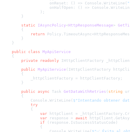
                    onReset: () => Console.WriteLine(
"C
                    onHalfOpen: () => Console.WriteLine
                );

        }

static
IAsyncPolicy
<
HttpResponseMessage
> 
GetTim
        {

return
 Policy.TimeoutAsync<HttpResponseMess
        }

    }

public
class
MyApiService
    {

private
readonly
 IHttpClientFactory _httpClient
public
MyApiService
(
IHttpClientFactory httpClie
        {

            _httpClientFactory = httpClientFactory;

        }

public
async
 Task 
GetDataWithRetries
(
string
 url
        {

            Console.WriteLine(
$"Intentando obtener dato
try
            {

var
 httpClient = _httpClientFactory.Cre
var
 response = 
await
 httpClient.GetAsyn
if
 (response.IsSuccessStatusCode)

                {

                    Console.WriteLine(
$"✅ Éxito al obt