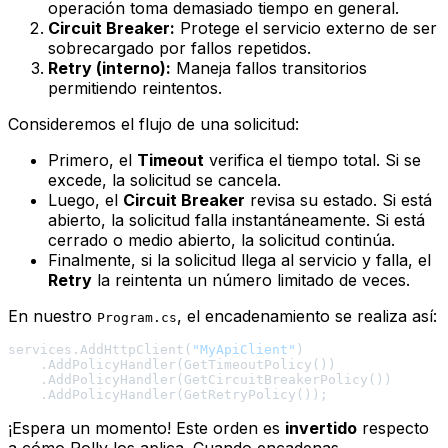
operación toma demasiado tiempo en general.
Circuit Breaker:
Protege el servicio externo de ser
sobrecargado por fallos repetidos.
Retry (interno):
Maneja fallos transitorios
permitiendo reintentos.
Consideremos el flujo de una solicitud:
Primero, el
Timeout
verifica el tiempo total. Si se
excede, la solicitud se cancela.
Luego, el
Circuit Breaker
revisa su estado. Si está
abierto, la solicitud falla instantáneamente. Si está
cerrado o medio abierto, la solicitud continúa.
Finalmente, si la solicitud llega al servicio y falla, el
Retry
la reintenta un número limitado de veces.
En nuestro
, el encadenamiento se realiza así:
Program.cs
services.AddHttpClient(
"MyApiClient"
)

    .AddPolicyHandler(GetTimeoutPolicy())

    .AddPolicyHandler(GetCircuitBreakerPolicy())

¡Espera un momento! Este orden es
invertido
respecto
a cómo Polly los aplica. Cuando encadenas