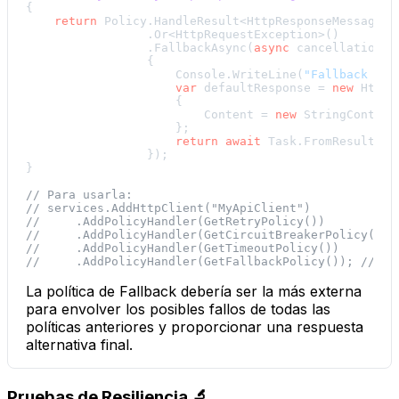
{

return
 Policy.HandleResult<HttpResponseMessage>(
                 .Or<HttpRequestException>()

                 .FallbackAsync(
async
 cancellationTok
                 {

                     Console.WriteLine(
"Fallback act
var
 defaultResponse = 
new
 HttpR
                     {

                         Content = 
new
 StringContent
                     };

return
await
 Task.FromResult(de
                 });

}

// Para usarla:
// services.AddHttpClient("MyApiClient")
//     .AddPolicyHandler(GetRetryPolicy())
//     .AddPolicyHandler(GetCircuitBreakerPolicy())
//     .AddPolicyHandler(GetTimeoutPolicy())
//     .AddPolicyHandler(GetFallbackPolicy()); // Añ
La política de Fallback debería ser la más externa
para envolver los posibles fallos de todas las
políticas anteriores y proporcionar una respuesta
alternativa final.
Pruebas de Resiliencia 🔬