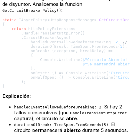
de disyuntor. Analicemos la función
:
GetCircuitBreakerPolicy()
static
 IAsyncPolicy<HttpResponseMessage> 
GetCircuitBrea
{

return
 HttpPolicyExtensions

        .HandleTransientHttpError()

        .CircuitBreakerAsync(

            handledEventsAllowedBeforeBreaking: 
2
, 
// C
            durationOfBreak: TimeSpan.FromSeconds(
5
), 
/
            onBreak: (exception, breakDelay) =>

            {

                Console.WriteLine(
$"Circuito Abierto! F
$"Se mantendrá abiert
            },

            onReset: () => Console.WriteLine(
"Circuito 
            onHalfOpen: () => Console.WriteLine(
"Circui
        );

Explicación:
: Si hay 2
handledEventsAllowedBeforeBreaking: 2
fallos consecutivos (que
HandleTransientHttpError
captura), el circuito se
abre
.
: El
durationOfBreak: TimeSpan.FromSeconds(5)
circuito permanecerá
abierto
durante 5 segundos.