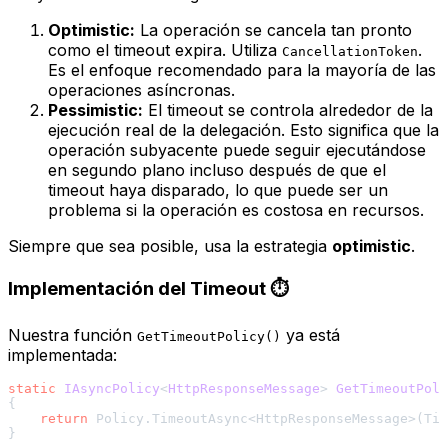
Optimistic:
La operación se cancela tan pronto
como el timeout expira. Utiliza
.
CancellationToken
Es el enfoque recomendado para la mayoría de las
operaciones asíncronas.
Pessimistic:
El timeout se controla alrededor de la
ejecución real de la delegación. Esto significa que la
operación subyacente
puede
seguir ejecutándose
en segundo plano incluso después de que el
timeout haya disparado, lo que puede ser un
problema si la operación es costosa en recursos.
Siempre que sea posible, usa la estrategia
optimistic
.
Implementación del Timeout ⏱️
Nuestra función
ya está
GetTimeoutPolicy()
implementada:
static
IAsyncPolicy
<
HttpResponseMessage
> 
GetTimeoutPoli
{

return
 Policy.TimeoutAsync<HttpResponseMessage>(Tim