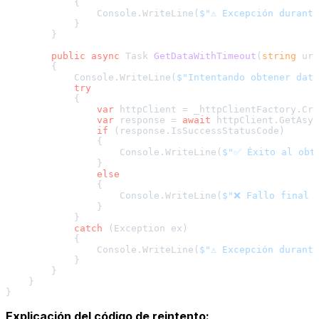
            {

                Console.WriteLine(
$"⚠️ Excepción durant
            }

        }

public
async
 Task 
GetDataWithTimeout
(
string
 url
        {

            Console.WriteLine(
$"Intentando obtener dato
try
            {

var
 httpClient = _httpClientFactory.Cre
var
 response = 
await
 httpClient.GetAsyn
if
 (response.IsSuccessStatusCode)

                {

                    Console.WriteLine(
$"✅ Éxito al obt
                }

else
                {

                    Console.WriteLine(
$"❌ Fallo final 
                }

            }

catch
 (Exception ex)

            {

                Console.WriteLine(
$"⚠️ Excepción durant
            }

        }

    }

Explicación del código de reintento: