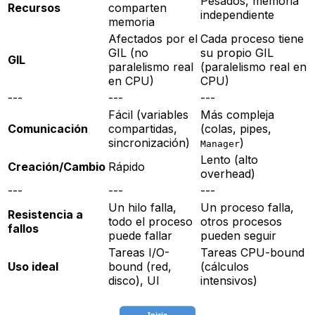
Pesados, memoria
Recursos
comparten
independiente
memoria
Afectados por el
Cada proceso tiene
GIL (no
su propio GIL
GIL
paralelismo real
(paralelismo real en
en CPU)
CPU)
---
---
---
Fácil (variables
Más compleja
Comunicación
compartidas,
(colas, pipes,
sincronización)
)
Manager
Lento (alto
Creación/Cambio
Rápido
overhead
)
---
---
---
Un hilo falla,
Un proceso falla,
Resistencia a
todo el proceso
otros procesos
fallos
puede fallar
pueden seguir
Tareas I/O-
Tareas CPU-bound
Uso ideal
bound (red,
(cálculos
disco), UI
intensivos)