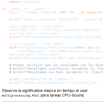
return
 resultado

if
 __name__ == 
'__main__'
:

    datos = [random.randint(
1
, 
100
) 
for
 _ 
in
range
(
20
)]
print
(
f"Datos a procesar: 
{datos[:
5
]}
...
{datos[-
5
:]
    start_time_sync = time.time()

    resultados_sync = [calcular_operacion_compleja(d) 
f
    end_time_sync = time.time()

print
(
f"\nProcesamiento Sincrónico tomó 
{end_time_s
    start_time_pool = time.time()

with
 multiprocessing.Pool(processes=
None
) 
as
 pool: 
        resultados_pool = pool.
map
(calcular_operacion_c
    end_time_pool = time.time()

print
(
f"Procesamiento con Pool tomó 
{end_time_pool 
# Puedes verificar que los resultados son los mismo
# print(f"Resultados sincrónicos (primeros 5): {res
# print(f"Resultados con Pool (primeros 5): {result
print
(
"\nComparación de tiempos:"
)

print
(
f"Mejora de rendimiento: 
{((end_time_sync - s
Observa la significativa mejora en tiempo al usar
para tareas CPU-bound.
multiprocessing.Pool