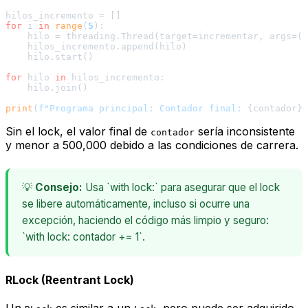
for
 i 
in
range
(
5
):

    hilo = threading.Thread(target=incrementar, args=(
f
    hilos_incremento.append(hilo)

    hilo.start()

for
 hilo 
in
 hilos_incremento:

    hilo.join()

print
(
f"Programa principal: Contador final: 
{contador}
"
Sin el lock, el valor final de
sería inconsistente
contador
y menor a 500,000 debido a las condiciones de carrera.
💡
Consejo:
Usa `with lock:` para asegurar que el lock
se libere automáticamente, incluso si ocurre una
excepción, haciendo el código más limpio y seguro:
`with lock: contador += 1`.
RLock (Reentrant Lock)