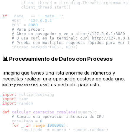
        client_thread = threading.Thread(target=manejar
        client_thread.start()

if
 __name__ == 
'__main__'
:

    HOST = 
'127.0.0.1'
    PORT = 
8080
# Para probar:
# Abre un navegador y ve a http://127.0.0.1:8080
# O usa curl en la terminal: curl http://127.0.0.1:
# Prueba con múltiples requests rápidos para ver la
📊 Procesamiento de Datos con Procesos
Imagina que tienes una lista enorme de números y
necesitas realizar una operación costosa en cada uno.
es perfecto para esto.
multiprocessing.Pool
import
import
import
 random

def
calcular_operacion_compleja
(
numero
):

# Simula una operación intensiva de CPU
    resultado = 
0
for
 _ 
in
range
(
1000000
):

        resultado += numero * random.random()
