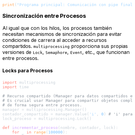
print
(
"Programa principal: Comunicación con pipe finali
Sincronización entre Procesos
Al igual que con los hilos, los procesos también
necesitan mecanismos de sincronización para evitar
condiciones de carrera al acceder a recursos
compartidos.
proporciona sus propias
multiprocessing
versiones de
,
,
, etc., que funcionan
Lock
Semaphore
Event
entre procesos.
Locks para Procesos
import
import
 time

# Recurso compartido (Manager para datos compartidos en
# Es crucial usar Manager para compartir objetos comple
# de forma segura entre procesos.
manager = multiprocessing.Manager()

contador_compartido = manager.Value(
'i'
, 
0
) 
# 'i' para 
lock_proceso = multiprocessing.Lock()

def
incrementar_proceso
(
nombre, contador, lock
):

for
 _ 
in
range
(
100000
):
