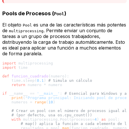
Pools de Procesos (
)
Pool
El objeto
es una de las características más potentes
Pool
de
. Permite enviar un conjunto de
multiprocessing
tareas a un grupo de procesos trabajadores,
distribuyendo la carga de trabajo automáticamente. Esto
es ideal para aplicar una función a muchos elementos
de forma paralela.
import
import
 time

def
funcion_cuadrado
(
numero
):

    time.sleep(
0.1
) 
# Simula un cálculo
return
 numero * numero

if
 __name__ == 
'__main__'
: 
# Esencial para Windows y al
print
(
"Programa principal: Iniciando pool de proces
    numeros = 
range
(
10
)

# Crear un pool con el número de procesos igual al 
# (por defecto, usa os.cpu_count())
with
 multiprocessing.Pool(processes=
4
) 
as
 pool:

# map() aplica la función a cada elemento de l
        resultados = pool.
map
(funcion_cuadrado, numeros