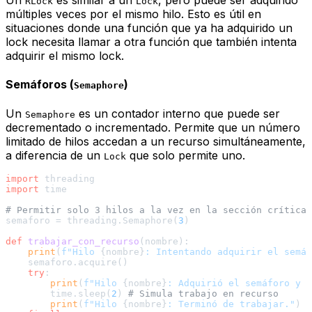
Un
es similar a un
, pero puede ser adquirido
RLock
Lock
múltiples veces por el
mismo hilo
. Esto es útil en
situaciones donde una función que ya ha adquirido un
lock necesita llamar a otra función que también intenta
adquirir el mismo lock.
Semáforos (
)
Semaphore
Un
es un contador interno que puede ser
Semaphore
decrementado o incrementado. Permite que un número
limitado de hilos accedan a un recurso simultáneamente,
a diferencia de un
que solo permite uno.
Lock
import
import
 time

# Permitir solo 3 hilos a la vez en la sección crítica
semaforo = threading.Semaphore(
3
)

def
trabajar_con_recurso
(
nombre
):

print
(
f"Hilo 
{nombre}
: Intentando adquirir el semáf
    semaforo.acquire()

try
:

print
(
f"Hilo 
{nombre}
: Adquirió el semáforo y e
        time.sleep(
2
) 
# Simula trabajo en recurso
print
(
f"Hilo 
{nombre}
: Terminó de trabajar."
)
