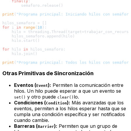
finally
:

        semaforo.release()

print
(
"Programa principal: Iniciando hilos con semáforo
for
 i 
in
range
(
10
):

    hilo = threading.Thread(target=trabajar_con_recurso
    hilos_semaforo.append(hilo)

    hilo.start()

for
 hilo 
in
 hilos_semaforo:

    hilo.join()

print
(
"Programa principal: Todos los hilos con semáforo
Otras Primitivas de Sincronización
Eventos (
):
Permiten la comunicación entre
Event
hilos. Un hilo puede esperar a que un evento se
y otro puede
lo.
set()
clear()
Condiciones (
):
Más avanzadas que los
Condition
eventos, permiten a los hilos esperar hasta que se
cumpla una condición específica y ser notificados
cuando cambie.
Barreras (
):
Permiten que un grupo de
Barrier