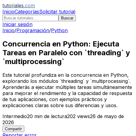
tutoriales
.com
Inicio
Categorías
Solicitar tutorial
Buscar
Iniciar sesión
Inicio
/
Programación
/
Python
Concurrencia en Python: Ejecuta
Tareas en Paralelo con `threading` y
`multiprocessing`
Este tutorial profundiza en la concurrencia en Python,
explorando los módulos `threading` y `multiprocessing`.
Aprenderás a ejecutar múltiples tareas simultáneamente
para mejorar el rendimiento y la capacidad de respuesta
de tus aplicaciones, con ejemplos prácticos y
explicaciones claras sobre sus diferencias y usos.
Intermedio
20
min de lectura
202
views
26 de mayo de
2026
Compartir
Reportar error