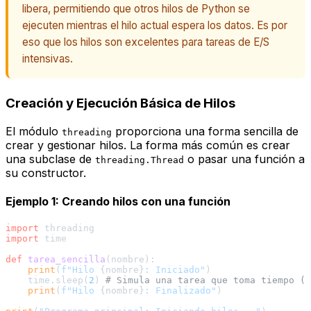
libera, permitiendo que otros hilos de Python se
ejecuten mientras el hilo actual espera los datos. Es por
eso que los hilos son excelentes para tareas de E/S
intensivas.
Creación y Ejecución Básica de Hilos
El módulo
proporciona una forma sencilla de
threading
crear y gestionar hilos. La forma más común es crear
una subclase de
o pasar una función a
threading.Thread
su constructor.
Ejemplo 1: Creando hilos con una función
import
import
 time

def
tarea_sencilla
(
nombre
):

print
(
f"Hilo 
{nombre}
: Iniciado"
)

    time.sleep(
2
) 
# Simula una tarea que toma tiempo (e
print
(
f"Hilo 
{nombre}
: Finalizado"
)
