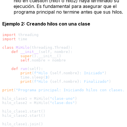
hilo en cuestión (hilo1 o hilo2) haya terminado su
ejecución. Es fundamental para asegurar que el
programa principal no termine antes que sus hilos.
Ejemplo 2: Creando hilos con una clase
import
import
 time

class
MiHilo
(threading.Thread):

def
__init__
(
self, nombre
):

super
().__init__()

self
.nombre = nombre

def
run
(
self
):

print
(
f"Hilo 
{self.nombre}
: Iniciado"
)

        time.sleep(
3
)

print
(
f"Hilo 
{self.nombre}
: Finalizado"
)

print
(
"Programa principal: Iniciando hilos con clases..
hilo_clase1 = MiHilo(
"clase-uno"
)

hilo_clase2 = MiHilo(
"clase-dos"
)

hilo_clase1.start()

hilo_clase2.start()

hilo_clase1.join()
