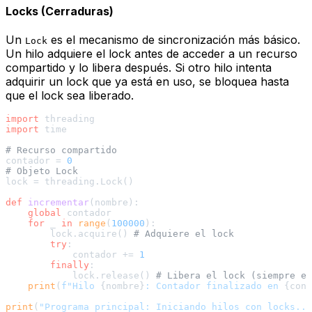
Locks (Cerraduras)
Un
es el mecanismo de sincronización más básico.
Lock
Un hilo adquiere el lock antes de acceder a un recurso
compartido y lo libera después. Si otro hilo intenta
adquirir un lock que ya está en uso, se bloquea hasta
que el lock sea liberado.
import
import
 time

# Recurso compartido
contador = 
0
# Objeto Lock
lock = threading.Lock()

def
incrementar
(
nombre
):

global
 contador

for
 _ 
in
range
(
100000
):

        lock.acquire() 
# Adquiere el lock
try
:

            contador += 
1
finally
:

            lock.release() 
# Libera el lock (siempre en
print
(
f"Hilo 
{nombre}
: Contador finalizado en 
{cont
print
(
"Programa principal: Iniciando hilos con locks...