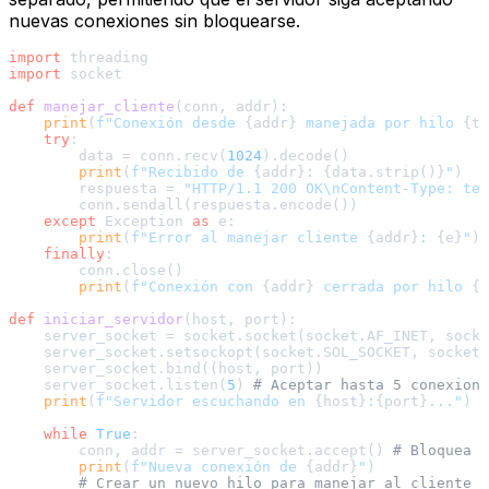
nuevas conexiones sin bloquearse.
import
import
 socket

def
manejar_cliente
(
conn, addr
):

print
(
f"Conexión desde 
{addr}
 manejada por hilo 
{th
try
:

        data = conn.recv(
1024
).decode()

print
(
f"Recibido de 
{addr}
: 
{data.strip()}
"
)

        respuesta = 
"HTTP/1.1 200 OK\nContent-Type: tex
        conn.sendall(respuesta.encode())

except
 Exception 
as
 e:

print
(
f"Error al manejar cliente 
{addr}
: 
{e}
"
)

finally
:

        conn.close()

print
(
f"Conexión con 
{addr}
 cerrada por hilo 
{t
def
iniciar_servidor
(
host, port
):

    server_socket = socket.socket(socket.AF_INET, socke
    server_socket.setsockopt(socket.SOL_SOCKET, socket.
    server_socket.bind((host, port))

    server_socket.listen(
5
) 
# Aceptar hasta 5 conexione
print
(
f"Servidor escuchando en 
{host}
:
{port}
..."
)

while
True
:

        conn, addr = server_socket.accept() 
# Bloquea h
print
(
f"Nueva conexión de 
{addr}
"
)

# Crear un nuevo hilo para manejar al cliente