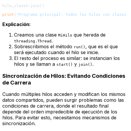
hilo_clase2.join()

print
(
"Programa principal: Todos los hilos con clases h
Explicación:
Creamos una clase
que hereda de
MiHilo
.
threading.Thread
Sobrescribimos el método
, que es el que
run()
será ejecutado cuando el hilo se inicie.
El resto del proceso es similar: se instancian los
hilos y se llaman a
y
.
start()
join()
Sincronización de Hilos: Evitando Condiciones
de Carrera
Cuando múltiples hilos acceden y modifican los mismos
datos compartidos, pueden surgir problemas como las
condiciones de carrera
, donde el resultado final
depende del orden impredecible de ejecución de los
hilos. Para evitar esto, necesitamos mecanismos de
sincronización.