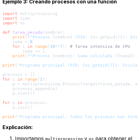
Ejemplo 3: Creando procesos con una función
import
import
import
 os

def
tarea_pesada
(
nombre
):

print
(
f"Proceso 
{nombre}
 (PID: 
{os.getpid()}
): Inic
    suma = 
0
for
 i 
in
range
(
10
**
7
): 
# Tarea intensiva de CPU
        suma += i

print
(
f"Proceso 
{nombre}
: Suma calculada (
{suma}
). 
print
(
"Programa principal (PID: {os.getpid()}): Inician
for
 i 
in
range
(
2
):

    p = multiprocessing.Process(target=tarea_pesada, ar
    procesos.append(p)

    p.start()

for
 p 
in
 procesos:

    p.join()

print
(
"Programa principal: Todos los procesos han termi
Explicación:
Importamos
y
para obtener el
multiprocessing
os