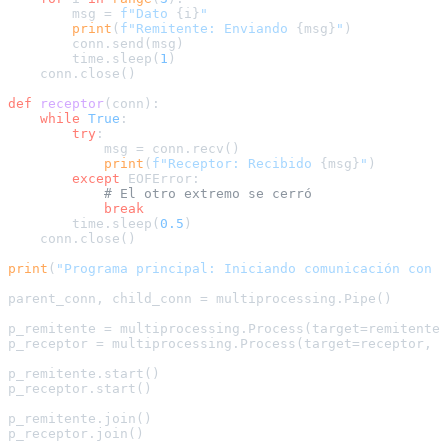
        msg = 
f"Dato 
{i}
"
print
(
f"Remitente: Enviando 
{msg}
"
)

        conn.send(msg)

        time.sleep(
1
)

    conn.close()

def
receptor
(
conn
):

while
True
:

try
:

            msg = conn.recv()

print
(
f"Receptor: Recibido 
{msg}
"
)

except
 EOFError:

# El otro extremo se cerró
break
        time.sleep(
0.5
)

    conn.close()

print
(
"Programa principal: Iniciando comunicación con p
parent_conn, child_conn = multiprocessing.Pipe()

p_remitente = multiprocessing.Process(target=remitente,
p_receptor = multiprocessing.Process(target=receptor, a
p_remitente.start()

p_receptor.start()

p_remitente.join()

p_receptor.join()
