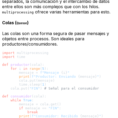
separados, la comunicación y el intercambio de datos
entre ellos son más complejos que con los hilos.
ofrece varias herramientas para esto.
multiprocessing
Colas (
)
Queue
Las colas son una forma segura de pasar mensajes y
objetos entre procesos. Son ideales para
productores/consumidores.
import
import
 time

def
productor
(
cola
):

for
 i 
in
range
(
5
):

        mensaje = 
f"Mensaje 
{i}
"
print
(
f"Productor: Enviando 
{mensaje}
"
)

        cola.put(mensaje)

        time.sleep(
1
)

    cola.put(
"FIN"
) 
# Señal para el consumidor
def
consumidor
(
cola
):

while
True
:

        mensaje = cola.get()

if
 mensaje == 
"FIN"
:

break
print
(
f"Consumidor: Recibido 
{mensaje}
"
)
