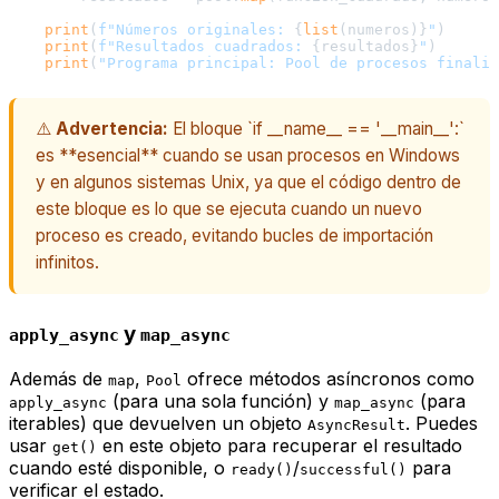
print
(
f"Números originales: 
{
list
(numeros)}
"
)

print
(
f"Resultados cuadrados: 
{resultados}
"
)

print
(
"Programa principal: Pool de procesos finaliz
⚠️
Advertencia:
El bloque `if __name__ == '__main__':`
es **esencial** cuando se usan procesos en Windows
y en algunos sistemas Unix, ya que el código dentro de
este bloque es lo que se ejecuta cuando un nuevo
proceso es creado, evitando bucles de importación
infinitos.
y
apply_async
map_async
Además de
,
ofrece métodos asíncronos como
map
Pool
(para una sola función) y
(para
apply_async
map_async
iterables) que devuelven un objeto
. Puedes
AsyncResult
usar
en este objeto para recuperar el resultado
get()
cuando esté disponible, o
/
para
ready()
successful()
verificar el estado.