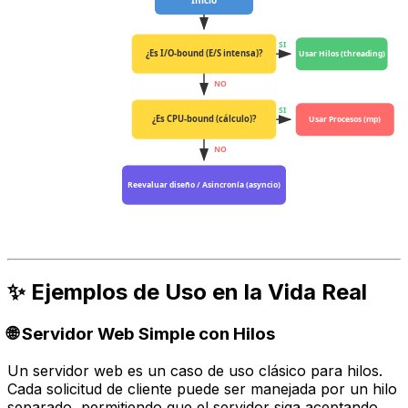
Inicio
SI
¿Es I/O-bound (E/S intensa)?
Usar Hilos (threading)
NO
SI
¿Es CPU-bound (cálculo)?
Usar Procesos (mp)
NO
Reevaluar diseño / Asincronía (asyncio)
✨ Ejemplos de Uso en la Vida Real
🌐 Servidor Web Simple con Hilos
Un servidor web es un caso de uso clásico para hilos.
Cada solicitud de cliente puede ser manejada por un hilo
separado, permitiendo que el servidor siga aceptando