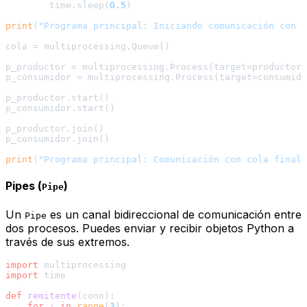
        time.sleep(
0.5
)

print
(
"Programa principal: Iniciando comunicación con c
cola = multiprocessing.Queue()

p_productor = multiprocessing.Process(target=productor,
p_consumidor = multiprocessing.Process(target=consumido
p_productor.start()

p_consumidor.start()

p_productor.join()

p_consumidor.join()

print
(
"Programa principal: Comunicación con cola finali
Pipes (
)
Pipe
Un
es un canal bidireccional de comunicación entre
Pipe
dos procesos. Puedes enviar y recibir objetos Python a
través de sus extremos.
import
import
 time

def
remitente
(
conn
):

for
 i 
in
range
(
3
):
