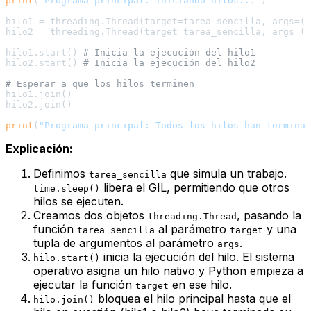
print
(
"Programa principal: Iniciando hilos..."
)

hilo1 = threading.Thread(target=tarea_sencilla, args=(
"
hilo2 = threading.Thread(target=tarea_sencilla, args=(
"
hilo1.start() 
# Inicia la ejecución del hilo1
hilo2.start() 
# Inicia la ejecución del hilo2
# Esperar a que los hilos terminen
hilo1.join()

hilo2.join()

print
(
"Programa principal: Todos los hilos han terminad
Explicación:
Definimos
que simula un trabajo.
tarea_sencilla
libera el GIL, permitiendo que otros
time.sleep()
hilos se ejecuten.
Creamos dos objetos
, pasando la
threading.Thread
función
al parámetro
y una
tarea_sencilla
target
tupla de argumentos al parámetro
.
args
inicia la ejecución del hilo. El sistema
hilo.start()
operativo asigna un hilo nativo y Python empieza a
ejecutar la función
en ese hilo.
target
bloquea el hilo principal hasta que el
hilo.join()