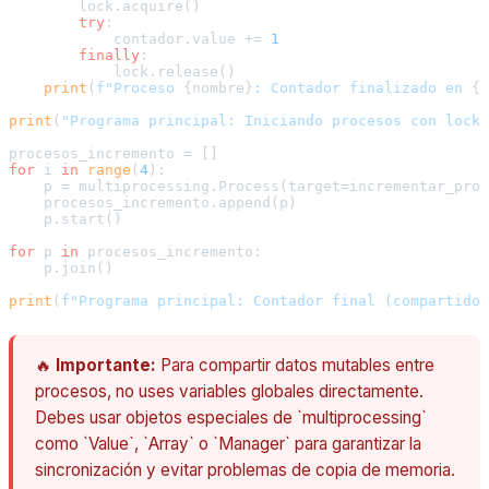
        lock.acquire()

try
:

            contador.value += 
1
finally
:

            lock.release()

print
(
f"Proceso 
{nombre}
: Contador finalizado en 
{c
print
(
"Programa principal: Iniciando procesos con locks
for
 i 
in
range
(
4
):

    p = multiprocessing.Process(target=incrementar_proc
    procesos_incremento.append(p)

    p.start()

for
 p 
in
 procesos_incremento:

    p.join()

print
(
f"Programa principal: Contador final (compartido)
🔥
Importante:
Para compartir datos mutables entre
procesos, no uses variables globales directamente.
Debes usar objetos especiales de `multiprocessing`
como `Value`, `Array` o `Manager` para garantizar la
sincronización y evitar problemas de copia de memoria.