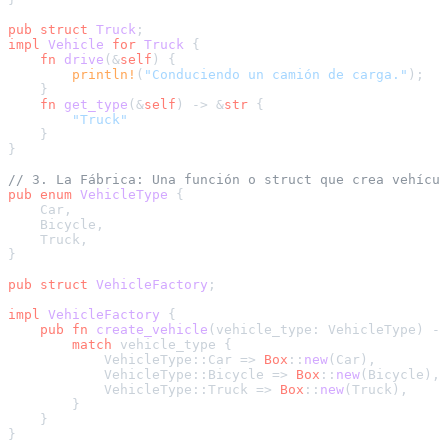
pub
struct
Truck
impl
Vehicle
for
Truck
 {

fn
drive
(&
self
) {

println!
(
"Conduciendo un camión de carga."
);

    }

fn
get_type
(&
self
) 
->
 &
str
 {

"Truck"
    }

}

// 3. La Fábrica: Una función o struct que crea vehícul
pub
enum
VehicleType
 {

    Car,

    Bicycle,

    Truck,

}

pub
struct
VehicleFactory
;

impl
VehicleFactory
 {

pub
fn
create_vehicle
(vehicle_type: VehicleType) 
->
match
 vehicle_type {

            VehicleType::Car => 
Box
::
new
(Car),

            VehicleType::Bicycle => 
Box
::
new
(Bicycle),

            VehicleType::Truck => 
Box
::
new
(Truck),

        }

    }

}
