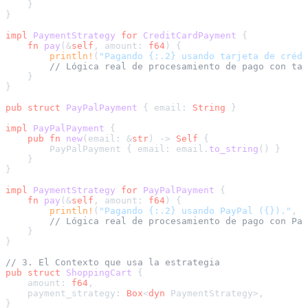
    }

}

impl
PaymentStrategy
for
CreditCardPayment
 {

fn
pay
(&
self
, amount: 
f64
) {

println!
(
"Pagando {:.2} usando tarjeta de crédi
// Lógica real de procesamiento de pago con tar
    }

}

pub
struct
PayPalPayment
 { email: 
String
 }

impl
PayPalPayment
 {

pub
fn
new
(email: &
str
) 
->
Self
 {

        PayPalPayment { email: email.
to_string
() }

    }

}

impl
PaymentStrategy
for
PayPalPayment
 {

fn
pay
(&
self
, amount: 
f64
) {

println!
(
"Pagando {:.2} usando PayPal ({})."
, a
// Lógica real de procesamiento de pago con Pay
    }

}

// 3. El Contexto que usa la estrategia
pub
struct
ShoppingCart
 {

    amount: 
f64
,

    payment_strategy: 
Box
<
dyn
 PaymentStrategy>,

}
