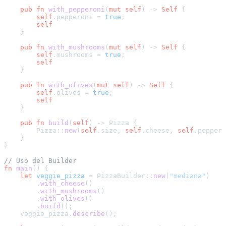
pub
fn
with_pepperoni
(
mut
self
) 
->
Self
 {

self
.pepperoni = 
true
;

self
    }

pub
fn
with_mushrooms
(
mut
self
) 
->
Self
 {

self
.mushrooms = 
true
;

self
    }

pub
fn
with_olives
(
mut
self
) 
->
Self
 {

self
.olives = 
true
;

self
    }

pub
fn
build
(
self
) 
->
 Pizza {

        Pizza::
new
(
self
.size, 
self
.cheese, 
self
.peppero
    }

}

// Uso del Builder
fn
main
() {

let
veggie_pizza
 = PizzaBuilder::
new
(
"mediana"
)

        .
with_cheese
()

        .
with_mushrooms
()

        .
with_olives
()

        .
build
();

    veggie_pizza.
describe
();
