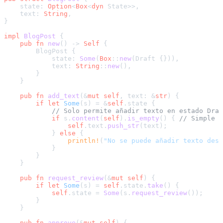
    state: 
Option
<
Box
<
dyn
 State>>,

    text: 
String
,

}

impl
BlogPost
 {

pub
fn
new
() 
->
Self
 {

        BlogPost {

            state: 
Some
(
Box
::
new
(Draft {})),

            text: 
String
::
new
(),

        }

    }

pub
fn
add_text
(&
mut
self
, text: &
str
) {

if
let
Some
(s) = &
self
.state {

// Solo permite añadir texto en estado Draf
if
 s.
content
(
self
).
is_empty
() { 
// Simple c
self
.text.
push_str
(text);

            } 
else
 {

println!
(
"No se puede añadir texto desp
            }

        }

    }

pub
fn
request_review
(&
mut
self
) {

if
let
Some
(s) = 
self
.state.
take
() {

self
.state = 
Some
(s.
request_review
());

        }

    }

pub
fn
approve
(&
mut
self
) {
