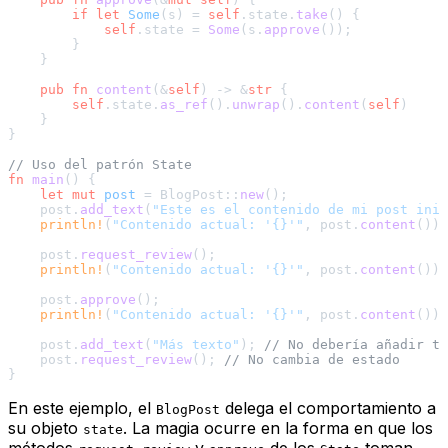
if
let
Some
(s) = 
self
.state.
take
() {

self
.state = 
Some
(s.
approve
());

        }

    }

pub
fn
content
(&
self
) 
->
 &
str
 {

self
.state.
as_ref
().
unwrap
().
content
(
self
)

    }

}

// Uso del patrón State
fn
main
() {

let
mut 
post
 = BlogPost::
new
();

    post.
add_text
(
"Este es el contenido de mi post inic
println!
(
"Contenido actual: '{}'"
, post.
content
());
    post.
request_review
();

println!
(
"Contenido actual: '{}'"
, post.
content
());
    post.
approve
();

println!
(
"Contenido actual: '{}'"
, post.
content
());
    post.
add_text
(
"Más texto"
); 
// No debería añadir te
    post.
request_review
(); 
// No cambia de estado
En este ejemplo, el
delega el comportamiento a
BlogPost
su objeto
. La magia ocurre en la forma en que los
state