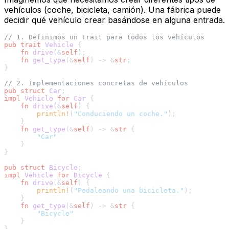
vehículos (coche, bicicleta, camión). Una fábrica puede
decidir qué vehículo crear basándose en alguna entrada.
// 1. Definimos un Trait para todos los vehículos
pub
trait
Vehicle
 {

fn
drive
(&
self
);

fn
get_type
(&
self
) 
->
 &
str
;

}

// 2. Implementaciones concretas de vehículos
pub
struct
Car
impl
Vehicle
for
Car
 {

fn
drive
(&
self
) {

println!
(
"Conduciendo un coche."
);

    }

fn
get_type
(&
self
) 
->
 &
str
 {

"Car"
    }

}

pub
struct
Bicycle
impl
Vehicle
for
Bicycle
 {

fn
drive
(&
self
) {

println!
(
"Pedaleando una bicicleta."
);

    }

fn
get_type
(&
self
) 
->
 &
str
 {

"Bicycle"
    }

}
