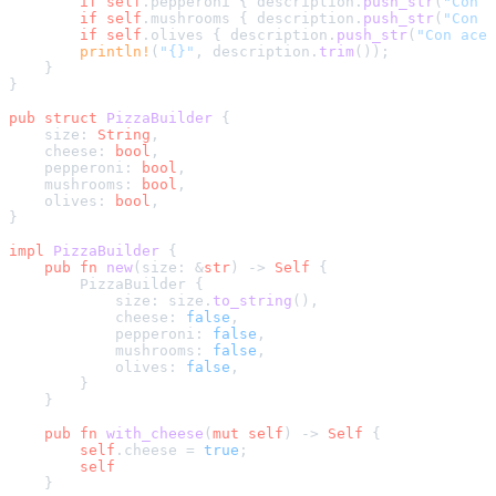
if
self
.pepperoni { description.
push_str
(
"Con p
if
self
.mushrooms { description.
push_str
(
"Con c
if
self
.olives { description.
push_str
(
"Con acei
println!
(
"{}"
, description.
trim
());

    }

}

pub
struct
PizzaBuilder
 {

    size: 
String
,

    cheese: 
bool
,

    pepperoni: 
bool
,

    mushrooms: 
bool
,

    olives: 
bool
,

}

impl
PizzaBuilder
 {

pub
fn
new
(size: &
str
) 
->
Self
 {

        PizzaBuilder {

            size: size.
to_string
(),

            cheese: 
false
,

            pepperoni: 
false
,

            mushrooms: 
false
,

            olives: 
false
,

        }

    }

pub
fn
with_cheese
(
mut
self
) 
->
Self
 {

self
.cheese = 
true
;

self
    }
