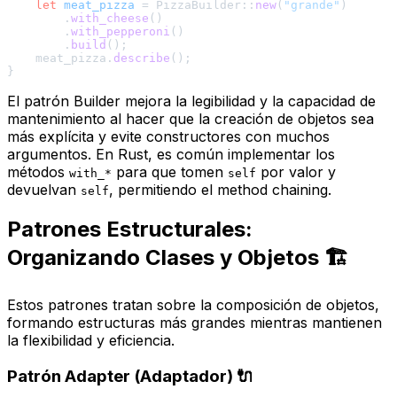
let
meat_pizza
 = PizzaBuilder::
new
(
"grande"
)

        .
with_cheese
()

        .
with_pepperoni
()

        .
build
();

    meat_pizza.
describe
();

El patrón Builder mejora la legibilidad y la capacidad de
mantenimiento al hacer que la creación de objetos sea
más explícita y evite constructores con muchos
argumentos. En Rust, es común implementar los
métodos
para que tomen
por valor y
with_*
self
devuelvan
, permitiendo el
method chaining
.
self
Patrones Estructurales:
Organizando Clases y Objetos 🏗️
Estos patrones tratan sobre la composición de objetos,
formando estructuras más grandes mientras mantienen
la flexibilidad y eficiencia.
Patrón Adapter (Adaptador) 🔌