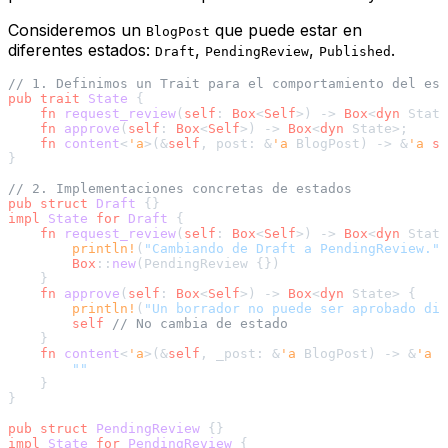
Consideremos un
que puede estar en
BlogPost
diferentes estados:
,
,
.
Draft
PendingReview
Published
// 1. Definimos un Trait para el comportamiento del est
pub
trait
State
 {

fn
request_review
(
self
: 
Box
<
Self
>) 
->
Box
<
dyn
 State
fn
approve
(
self
: 
Box
<
Self
>) 
->
Box
<
dyn
 State>;

fn
content
<
'a
>(&
self
, post: &
'a
 BlogPost) 
->
 &
'a
st
}

// 2. Implementaciones concretas de estados
pub
struct
Draft
impl
State
for
Draft
 {

fn
request_review
(
self
: 
Box
<
Self
>) 
->
Box
<
dyn
 State
println!
(
"Cambiando de Draft a PendingReview."
)
Box
::
new
(PendingReview {})

    }

fn
approve
(
self
: 
Box
<
Self
>) 
->
Box
<
dyn
 State> {

println!
(
"Un borrador no puede ser aprobado dir
self
// No cambia de estado
    }

fn
content
<
'a
>(&
self
, _post: &
'a
 BlogPost) 
->
 &
'a
s
""
    }

}

pub
struct
PendingReview
impl
State
for
PendingReview
 {
