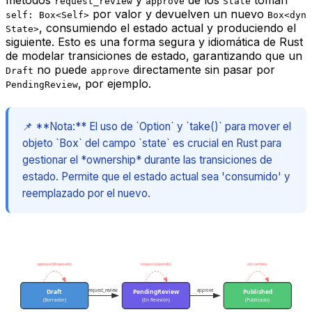
métodos
y
de los
toman
request_review
approve
State
por valor y devuelven un nuevo
self: Box<Self>
Box<dyn
,
consumiendo
el estado actual y
produciendo
el
State>
siguiente. Esto es una forma segura y idiomática de Rust
de modelar transiciones de estado, garantizando que un
no puede
directamente sin pasar por
Draft
approve
, por ejemplo.
PendingReview
📌 **Nota:** El uso de `Option` y `take()` para mover el
objeto `Box
` del campo `state` es crucial en Rust para
gestionar el *ownership* durante las transiciones de
estado. Permite que el estado actual sea 'consumido' y
reemplazado por el nuevo.
approve (bloqueado)
request (repetido)
sin cambios
Draft
PendingReview
Published
request_review
approve
(Borrador)
(En Revisión)
(Publicado)