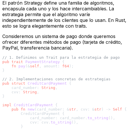
El patrón Strategy define una familia de algoritmos,
encapsula cada uno y los hace intercambiables. La
estrategia permite que el algoritmo varíe
independientemente de los clientes que lo usan. En Rust,
esto se logra elegantemente con
traits
.
Consideremos un sistema de pago donde queremos
ofrecer diferentes métodos de pago (tarjeta de crédito,
PayPal, transferencia bancaria).
// 1. Definimos un Trait para la estrategia de pago
pub
trait
PaymentStrategy
 {

fn
pay
(&
self
, amount: 
f64
);

}

// 2. Implementaciones concretas de estrategias
pub
struct
CreditCardPayment
 { 

    card_number: 
String
,

    cvv: 
String
,

}

impl
CreditCardPayment
 {

pub
fn
new
(card_number: &
str
, cvv: &
str
) 
->
Self
 {

        CreditCardPayment { 

            card_number: card_number.
to_string
(),

            cvv: cvv.
to_string
(),

        }
