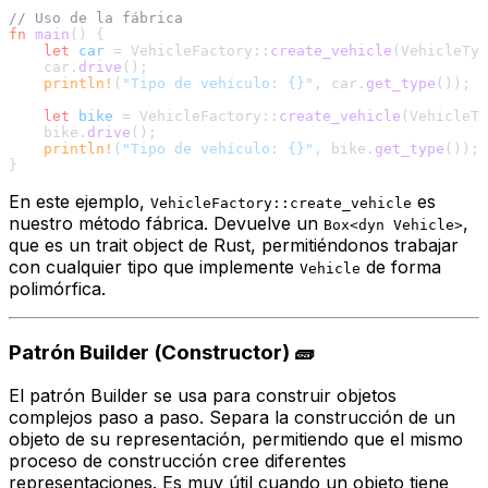
// Uso de la fábrica
fn
main
() {

let
car
 = VehicleFactory::
create_vehicle
(VehicleTyp
    car.
drive
();

println!
(
"Tipo de vehículo: {}"
, car.
get_type
());

let
bike
 = VehicleFactory::
create_vehicle
(VehicleTy
    bike.
drive
();

println!
(
"Tipo de vehículo: {}"
, bike.
get_type
());

En este ejemplo,
es
VehicleFactory::create_vehicle
nuestro método fábrica. Devuelve un
,
Box<dyn Vehicle>
que es un
trait object
de Rust, permitiéndonos trabajar
con cualquier tipo que implemente
de forma
Vehicle
polimórfica.
Patrón Builder (Constructor) 🧱
El patrón Builder se usa para construir objetos
complejos paso a paso. Separa la construcción de un
objeto de su representación, permitiendo que el mismo
proceso de construcción cree diferentes
representaciones. Es muy útil cuando un objeto tiene