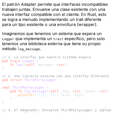
El patrón Adapter permite que interfaces incompatibles
trabajen juntas. Envuelve una clase existente con una
nueva interfaz compatible con el cliente. En Rust, esto
se logra a menudo implementando un
trait
diferente
para un tipo existente o una envoltura (
wrapper
).
Imaginemos que tenemos un sistema que espera un
que implementa un
específico, pero solo
Logger
trait
tenemos una biblioteca externa que tiene su propio
método
.
log_message
// 1. La interfaz que nuestro sistema espera
pub
trait
Logger
 {

fn
log
(&
self
, message: &
str
);

}

// 2. Una librería externa con una interfaz diferente
pub
struct
ThirdPartyLogger
;

impl
ThirdPartyLogger
 {

pub
fn
log_message
(&
self
, msg: &
str
, level: &
str
) {

println!
(
"[{}]: {}"
, level, msg);

    }

}

// 3. El Adaptador: Envuelve ThirdPartyLogger y impleme