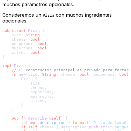
muchos parámetros opcionales.
Consideremos un
con muchos ingredientes
Pizza
opcionales.
pub
struct
Pizza
 {

    size: 
String
,

    cheese: 
bool
,

    pepperoni: 
bool
,

    mushrooms: 
bool
,

    olives: 
bool
,

}

impl
Pizza
 {

// El constructor principal es privado para forzar 
fn
new
(size: 
String
, cheese: 
bool
, pepperoni: 
bool
,
        Pizza {

            size,

            cheese,

            pepperoni,

            mushrooms,

            olives,

        }

    }

pub
fn
describe
(&
self
) {

let
mut 
description
 = 
format!
(
"Pizza de tamaño 
if
self
.cheese { description.
push_str
(
"Con ques