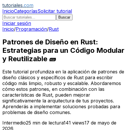
tutoriales
.com
Inicio
Categorías
Solicitar tutorial
Buscar
Iniciar sesión
Inicio
/
Programación
/
Rust
Patrones de Diseño en Rust:
Estrategias para un Código Modular
y Reutilizable 🧱
Este tutorial profundiza en la aplicación de patrones de
diseño clásicos y específicos de Rust para escribir
código más limpio, robusto y escalable. Abordaremos
cómo estos patrones, en combinación con las
características de Rust, pueden mejorar
significativamente la arquitectura de tus proyectos.
Aprenderás a implementar soluciones probadas para
problemas de diseño comunes.
Intermedio
25
min de lectura
141
views
17 de mayo de
2026