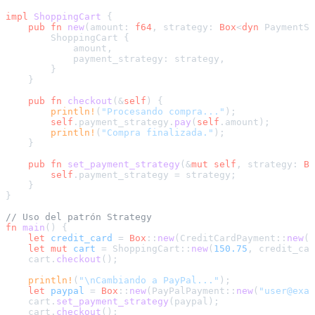
impl
ShoppingCart
 {

pub
fn
new
(amount: 
f64
, strategy: 
Box
<
dyn
 PaymentSt
        ShoppingCart {

            amount,

            payment_strategy: strategy,

        }

    }

pub
fn
checkout
(&
self
) {

println!
(
"Procesando compra..."
);

self
.payment_strategy.
pay
(
self
.amount);

println!
(
"Compra finalizada."
);

    }

pub
fn
set_payment_strategy
(&
mut
self
, strategy: 
Bo
self
.payment_strategy = strategy;

    }

}

// Uso del patrón Strategy
fn
main
() {

let
credit_card
 = 
Box
::
new
(CreditCardPayment::
new
(
"
let
mut 
cart
 = ShoppingCart::
new
(
150.75
, credit_car
    cart.
checkout
();

println!
(
"\nCambiando a PayPal..."
);

let
paypal
 = 
Box
::
new
(PayPalPayment::
new
(
"user@exam
    cart.
set_payment_strategy
(paypal);

    cart.
checkout
();
