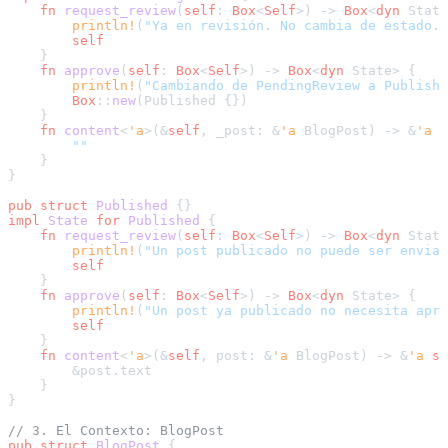
fn
request_review
(
self
: 
Box
<
Self
>) 
->
Box
<
dyn
 State
println!
(
"Ya en revisión. No cambia de estado."
self
    }

fn
approve
(
self
: 
Box
<
Self
>) 
->
Box
<
dyn
 State> {

println!
(
"Cambiando de PendingReview a Publishe
Box
::
new
(Published {})

    }

fn
content
<
'a
>(&
self
, _post: &
'a
 BlogPost) 
->
 &
'a
s
""
    }

}

pub
struct
Published
impl
State
for
Published
 {

fn
request_review
(
self
: 
Box
<
Self
>) 
->
Box
<
dyn
 State
println!
(
"Un post publicado no puede ser enviad
self
    }

fn
approve
(
self
: 
Box
<
Self
>) 
->
Box
<
dyn
 State> {

println!
(
"Un post ya publicado no necesita apro
self
    }

fn
content
<
'a
>(&
self
, post: &
'a
 BlogPost) 
->
 &
'a
st
        &post.text

    }

}

// 3. El Contexto: BlogPost
pub
struct
BlogPost
 {
