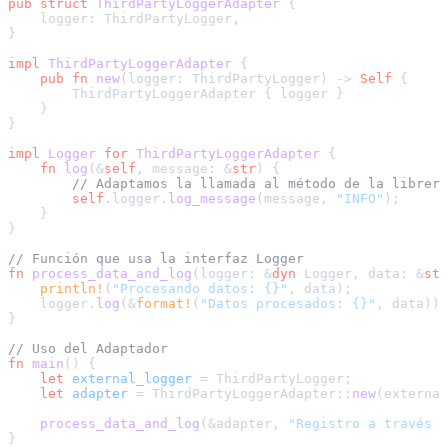
pub
struct
ThirdPartyLoggerAdapter
 {

    logger: ThirdPartyLogger,

}

impl
ThirdPartyLoggerAdapter
 {

pub
fn
new
(logger: ThirdPartyLogger) 
->
Self
 {

        ThirdPartyLoggerAdapter { logger }

    }

}

impl
Logger
for
ThirdPartyLoggerAdapter
 {

fn
log
(&
self
, message: &
str
) {

// Adaptamos la llamada al método de la librerí
self
.logger.
log_message
(message, 
"INFO"
);

    }

}

// Función que usa la interfaz Logger
fn
process_data_and_log
(logger: &
dyn
 Logger, data: &
str
println!
(
"Procesando datos: {}"
, data);

    logger.
log
(&
format!
(
"Datos procesados: {}"
, data));

}

// Uso del Adaptador
fn
main
() {

let
external_logger
 = ThirdPartyLogger;

let
adapter
 = ThirdPartyLoggerAdapter::
new
(external
process_data_and_log
(&adapter, 
"Registro a través d