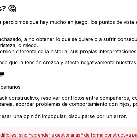
s? 🤔
que percibimos que hay mucho en juego, los puntos de vista
echazado, a no obtener lo que se quiere o a sufrir consecu
risteza, o miedo.
rsión diferente de la historia, sus propias interpretaciones
ndo que la tensión crezca y afecte negativamente nuestras 
💬
scenarios:
ack constructivo, resolver conflictos entre compañeros, c
 pareja, abordar problemas de comportamiento con hijos, po
esar una opinión impopular, disculparse por un error.
ifíciles, sino *aprender a gestionarlas* de forma constructiva par