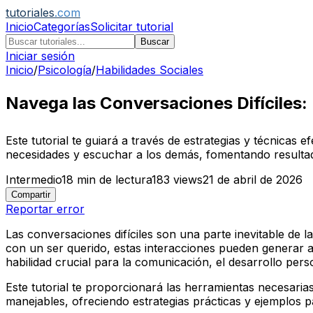
tutoriales
.com
Inicio
Categorías
Solicitar tutorial
Buscar
Iniciar sesión
Inicio
/
Psicología
/
Habilidades Sociales
Navega las Conversaciones Difíciles:
Este tutorial te guiará a través de estrategias y técnicas
necesidades y escuchar a los demás, fomentando resultado
Intermedio
18
min de lectura
183
views
21 de abril de 2026
Compartir
Reportar error
Las conversaciones difíciles son una parte inevitable de l
con un ser querido, estas interacciones pueden generar 
habilidad crucial para la comunicación, el desarrollo perso
Este tutorial te proporcionará las herramientas necesari
manejables, ofreciendo estrategias prácticas y ejemplos 