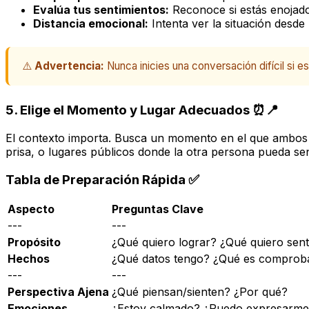
Evalúa tus sentimientos:
Reconoce si estás enojado
Distancia emocional:
Intenta ver la situación desde
⚠️
Advertencia:
Nunca inicies una conversación difícil si 
5. Elige el Momento y Lugar Adecuados ⏰📍
El contexto importa. Busca un momento en el que ambos p
prisa, o lugares públicos donde la otra persona pueda sen
Tabla de Preparación Rápida ✅
Aspecto
Preguntas Clave
---
---
Propósito
¿Qué quiero lograr? ¿Qué quiero sent
Hechos
¿Qué datos tengo? ¿Qué es comprob
---
---
Perspectiva Ajena
¿Qué piensan/sienten? ¿Por qué?
Emociones
¿Estoy calmado? ¿Puedo expresarm