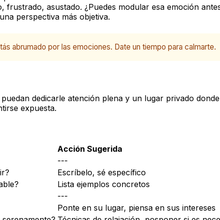
, frustrado, asustado. ¿Puedes modular esa emoción ante
 una perspectiva más objetiva.
estás abrumado por las emociones. Date un tiempo para calmarte.
uedan dedicarle atención plena y un lugar privado donde 
tirse expuesta.
Acción Sugerida
---
ir?
Escríbelo, sé específico
able?
Lista ejemplos concretos
---
Ponte en su lugar, piensa en sus intereses
e serenamente?
Técnicas de relajación, posponer si es nece