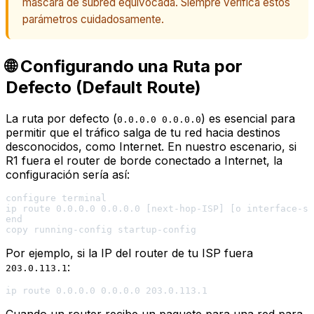
máscara de subred equivocada. Siempre verifica estos
parámetros cuidadosamente.
🌐 Configurando una Ruta por
Defecto (Default Route)
La ruta por defecto (
) es esencial para
0.0.0.0 0.0.0.0
permitir que el tráfico salga de tu red hacia destinos
desconocidos, como Internet. En nuestro escenario, si
R1 fuera el router de borde conectado a Internet, la
configuración sería así:
configure terminal

ip route 0.0.0.0 0.0.0.0 [next-hop-ISP] [o interface-sa
end

Por ejemplo, si la IP del router de tu ISP fuera
:
203.0.113.1
Cuando un router recibe un paquete para una red para