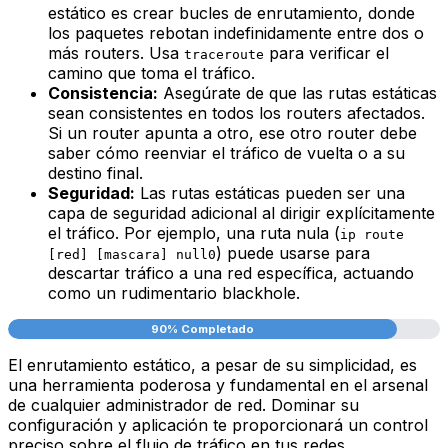
estático es crear bucles de enrutamiento, donde
los paquetes rebotan indefinidamente entre dos o
más routers. Usa
para verificar el
traceroute
camino que toma el tráfico.
Consistencia:
Asegúrate de que las rutas estáticas
sean consistentes en todos los routers afectados.
Si un router apunta a otro, ese otro router debe
saber cómo reenviar el tráfico de vuelta o a su
destino final.
Seguridad:
Las rutas estáticas pueden ser una
capa de seguridad adicional al dirigir explícitamente
el tráfico. Por ejemplo, una ruta nula (
ip route
) puede usarse para
[red] [mascara] null0
descartar tráfico a una red específica, actuando
como un rudimentario
blackhole
.
90% Completado
El enrutamiento estático, a pesar de su simplicidad, es
una herramienta poderosa y fundamental en el arsenal
de cualquier administrador de red. Dominar su
configuración y aplicación te proporcionará un control
preciso sobre el flujo de tráfico en tus redes,