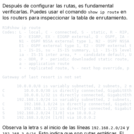
Después de configurar las rutas, es fundamental
verificarlas. Puedes usar el comando
en
show ip route
los routers para inspeccionar la tabla de enrutamiento.
R1#show ip route

Codes: L - local, C - connected, S - static, R - RIP, M
       D - EIGRP, EX - EIGRP external, O - OSPF, IA - O
       N1 - OSPF NSSA external type 1, N2 - OSPF NSSA e
       E1 - OSPF external type 1, E2 - OSPF external ty
       i - IS-IS, su - IS-IS summary, L1 - IS-IS level-
       ia - IS-IS inter area, * - candidate default, U 
       o - ODR, P - periodic downloaded static route, H
       a - application route

       + - replicated route, % - next hop override, p -
Gateway of last resort is not set

      10.0.0.0/8 is variably subnetted, 2 subnets, 2 ma
C        10.0.0.0/30 is directly connected, GigabitEthe
L        10.0.0.1/32 is directly connected, GigabitEthe
      192.168.1.0/24 is variably subnetted, 2 subnets, 
C        192.168.1.0/24 is directly connected, GigabitE
L        192.168.1.1/32 is directly connected, GigabitE
S     192.168.2.0/24 [1/0] via 10.0.0.2

Observa la letra
al inicio de las líneas
y
S
192.168.2.0/24
. Esto indica que son rutas estáticas. El
192.168.3.0/24