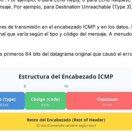
nsaje. Por ejemplo, para Destination Unreachable (Type 3)
rores de transmisión en el encabezado ICMP y en los datos.
nal que varía según el tipo y código del mensaje. A menud
os primeros 64 bits del datagrama original que causó el er
Estructura del Encabezado ICMP
8
16
o (Type)
Código (Code)
Checksum
8 bits
8 bits
16 bits
Resto del Encabezado (Rest of Header)
32 bits (Contenido variable según tipo)