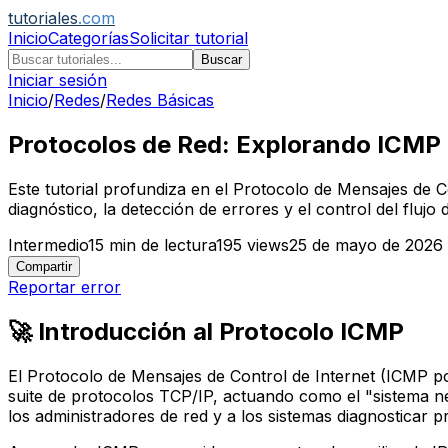
tutoriales
.com
Inicio
Categorías
Solicitar tutorial
Buscar
Iniciar sesión
Inicio
/
Redes
/
Redes Básicas
Protocolos de Red: Explorando ICMP 
Este tutorial profundiza en el Protocolo de Mensajes de
diagnóstico, la detección de errores y el control del fluj
Intermedio
15
min de lectura
195
views
25 de mayo de 2026
Compartir
Reportar error
🚀 Introducción al Protocolo ICMP
El Protocolo de Mensajes de Control de Internet (ICMP p
suite de protocolos TCP/IP, actuando como el "sistema ne
los administradores de red y a los sistemas diagnosticar p