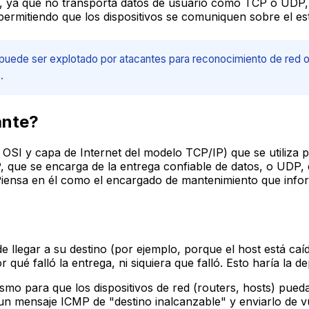
 ya que no transporta datos de usuario como TCP o UDP, sin
t, permitiendo que los dispositivos se comuniquen sobre el e
 puede ser explotado por atacantes para reconocimiento de red o
.
ante?
SI y capa de Internet del modelo TCP/IP) que se utiliza pa
P, que se encarga de la entrega confiable de datos, o UDP,
Piensa en él como el encargado de mantenimiento que inform
llegar a su destino (por ejemplo, porque el host está caíd
 qué falló la entrega, ni siquiera que falló. Esto haría la 
 para que los dispositivos de red (routers, hosts) pueda
 mensaje ICMP de "destino inalcanzable" y enviarlo de vuel