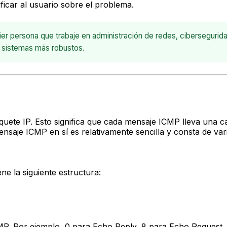
ificar al usuario sobre el problema.
persona que trabaje en administración de redes, ciberseguridad 
r sistemas más robustos.
te IP. Esto significa que cada mensaje ICMP lleva una cab
ensaje ICMP en sí es relativamente sencilla y consta de va
e la siguiente estructura:
CMP. Por ejemplo, 0 para Echo Reply, 8 para Echo Request,