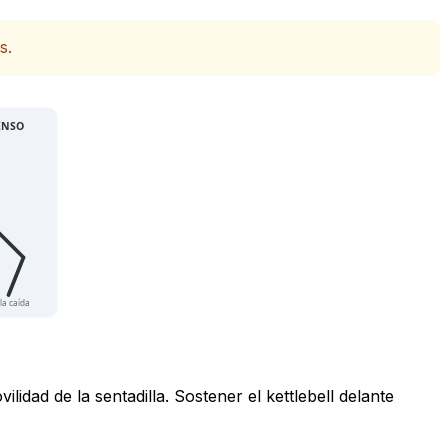
s.
ENSO
la caída
lidad de la sentadilla. Sostener el kettlebell delante