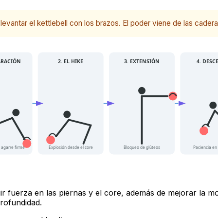
 levantar el kettlebell con los brazos. El poder viene de las cadera
ARACIÓN
2. EL HIKE
3. EXTENSIÓN
4. DESC
 agarre firme
Explosión desde el core
Bloqueo de glúteos
Paciencia en 
ir fuerza en las piernas y el core, además de mejorar la movi
rofundidad.