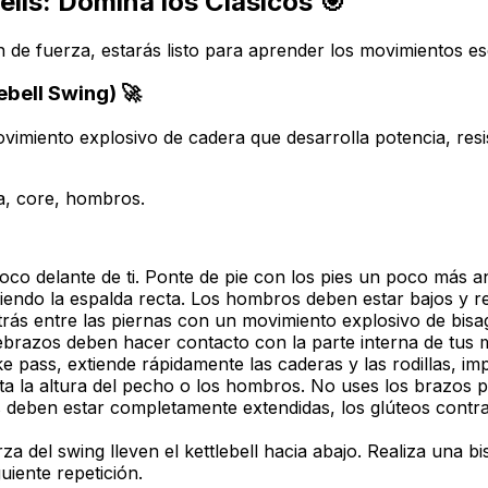
lls: Domina los Clásicos 🎯
de fuerza, estarás listo para aprender los movimientos esen
ebell Swing) 🚀
 movimiento explosivo de cadera que desarrolla potencia, re
ja, core, hombros.
 poco delante de ti. Ponte de pie con los pies un poco más
endo la espalda recta. Los hombros deben estar bajos y re
 atrás entre las piernas con un movimiento explosivo de bis
ebrazos deben hacer contacto con la parte interna de tus 
ke pass, extiende rápidamente las caderas y las rodillas, imp
asta la altura del pecho o los hombros.
No uses los brazos p
 deben estar completamente extendidas, los glúteos contraíd
za del swing lleven el kettlebell hacia abajo. Realiza una b
guiente repetición.