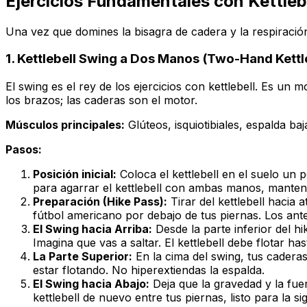
Ejercicios Fundamentales con Kettlebe
Una vez que domines la bisagra de cadera y la respiración 
1. Kettlebell Swing a Dos Manos (Two-Hand Kettl
El swing es el rey de los ejercicios con kettlebell. Es un
los brazos; las caderas son el motor.
Músculos principales:
Glúteos, isquiotibiales, espalda ba
Pasos:
Posición inicial:
Coloca el kettlebell en el suelo un
para agarrar el kettlebell con ambas manos, manteni
Preparación (Hike Pass):
Tirar del kettlebell hacia
fútbol americano por debajo de tus piernas. Los ant
El Swing hacia Arriba:
Desde la parte inferior del hi
Imagina que vas a saltar. El kettlebell debe flotar h
La Parte Superior:
En la cima del swing, tus caderas
estar flotando. No hiperextiendas la espalda.
El Swing hacia Abajo:
Deja que la gravedad y la fuer
kettlebell de nuevo entre tus piernas, listo para la si