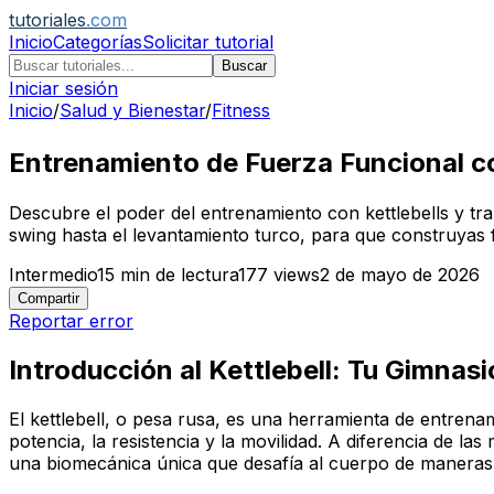
tutoriales
.com
Inicio
Categorías
Solicitar tutorial
Buscar
Iniciar sesión
Inicio
/
Salud y Bienestar
/
Fitness
Entrenamiento de Fuerza Funcional con
Descubre el poder del entrenamiento con kettlebells y tran
swing hasta el levantamiento turco, para que construyas f
Intermedio
15
min de lectura
177
views
2 de mayo de 2026
Compartir
Reportar error
Introducción al Kettlebell: Tu Gimnasi
El kettlebell, o pesa rusa, es una herramienta de entrena
potencia, la resistencia y la movilidad. A diferencia de l
una biomecánica única que desafía al cuerpo de maneras