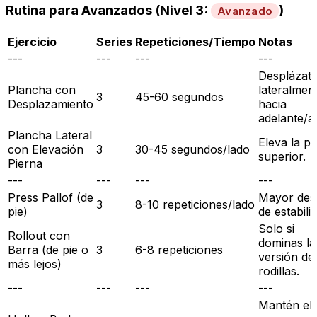
Rutina para Avanzados (Nivel 3:
)
Avanzado
Ejercicio
Series
Repeticiones/Tiempo
Notas
---
---
---
---
Desplázat
Plancha con
lateralmen
3
45-60 segundos
Desplazamiento
hacia
adelante/at
Plancha Lateral
Eleva la pi
con Elevación
3
30-45 segundos/lado
superior.
Pierna
---
---
---
---
Press Pallof (de
Mayor des
3
8-10 repeticiones/lado
pie)
de estabili
Solo si
Rollout con
dominas la
Barra (de pie o
3
6-8 repeticiones
versión de
más lejos)
rodillas.
---
---
---
---
Mantén el