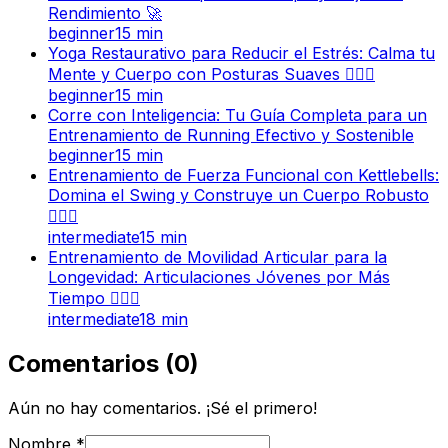
Rendimiento 🚀
beginner
15
min
Yoga Restaurativo para Reducir el Estrés: Calma tu
Mente y Cuerpo con Posturas Suaves 🧘‍♀️✨
beginner
15
min
Corre con Inteligencia: Tu Guía Completa para un
Entrenamiento de Running Efectivo y Sostenible
beginner
15
min
Entrenamiento de Fuerza Funcional con Kettlebells:
Domina el Swing y Construye un Cuerpo Robusto
🏋️‍♀️🔥
intermediate
15
min
Entrenamiento de Movilidad Articular para la
Longevidad: Articulaciones Jóvenes por Más
Tiempo 🤸‍♂️✨
intermediate
18
min
Comentarios
(
0
)
Aún no hay comentarios. ¡Sé el primero!
Nombre
*