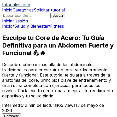
tutoriales
.com
Inicio
Categorías
Solicitar tutorial
Buscar
Iniciar sesión
Inicio
/
Salud y Bienestar
/
Fitness
Esculpe tu Core de Acero: Tu Guía
Definitiva para un Abdomen Fuerte y
Funcional 💪🔥
Descubre cómo ir más allá de los abdominales
tradicionales para construir un core verdaderamente
fuerte y funcional. Este tutorial te guiará a través de la
anatomía del core, principios clave de entrenamiento y
una rutina completa con ejercicios para todos los
niveles. Fortalece tu centro para mejorar tu rendimiento
deportivo y tu salud diaria.
Intermedio
12
min de lectura
165
views
13 de mayo de
2026
Compartir