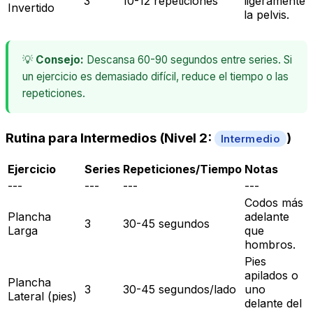
3
10-12 repeticiones
ligeramente
Invertido
la pelvis.
💡
Consejo:
Descansa 60-90 segundos entre series. Si
un ejercicio es demasiado difícil, reduce el tiempo o las
repeticiones.
Rutina para Intermedios (Nivel 2:
)
Intermedio
Ejercicio
Series
Repeticiones/Tiempo
Notas
---
---
---
---
Codos más
Plancha
adelante
3
30-45 segundos
Larga
que
hombros.
Pies
apilados o
Plancha
3
30-45 segundos/lado
uno
Lateral (pies)
delante del