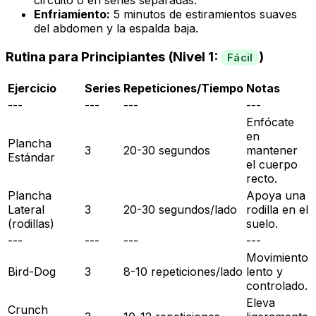
circuito o en series separadas.
Enfriamiento:
5 minutos de estiramientos suaves
del abdomen y la espalda baja.
Rutina para Principiantes (Nivel 1:
)
Fácil
Ejercicio
Series
Repeticiones/Tiempo
Notas
---
---
---
---
Enfócate
en
Plancha
3
20-30 segundos
mantener
Estándar
el cuerpo
recto.
Plancha
Apoya una
Lateral
3
20-30 segundos/lado
rodilla en el
(rodillas)
suelo.
---
---
---
---
Movimiento
Bird-Dog
3
8-10 repeticiones/lado
lento y
controlado.
Eleva
Crunch