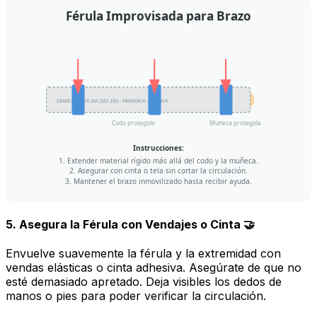
Férula Improvisada para Brazo
DIARIO - NOTICIAS DEL DÍA - PRIMEROS AUXILIOS
Codo protegido
Muñeca protegida
Instrucciones:
1. Extender material rígido más allá del codo y la muñeca.
2. Asegurar con cinta o tela sin cortar la circulación.
3. Mantener el brazo inmovilizado hasta recibir ayuda.
5. Asegura la Férula con Vendajes o Cinta 🤝
Envuelve suavemente la férula y la extremidad con
vendas elásticas o cinta adhesiva. Asegúrate de que no
esté demasiado apretado. Deja visibles los dedos de
manos o pies para poder verificar la circulación.