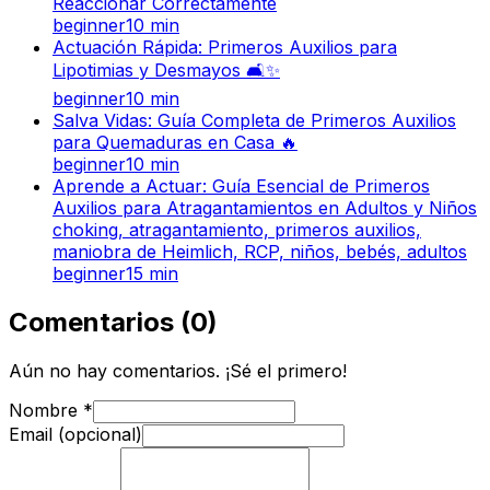
Reaccionar Correctamente
beginner
10
min
Actuación Rápida: Primeros Auxilios para
Lipotimias y Desmayos 🛋️✨
beginner
10
min
Salva Vidas: Guía Completa de Primeros Auxilios
para Quemaduras en Casa 🔥
beginner
10
min
Aprende a Actuar: Guía Esencial de Primeros
Auxilios para Atragantamientos en Adultos y Niños
choking, atragantamiento, primeros auxilios,
maniobra de Heimlich, RCP, niños, bebés, adultos
beginner
15
min
Comentarios
(
0
)
Aún no hay comentarios. ¡Sé el primero!
Nombre
*
Email (opcional)