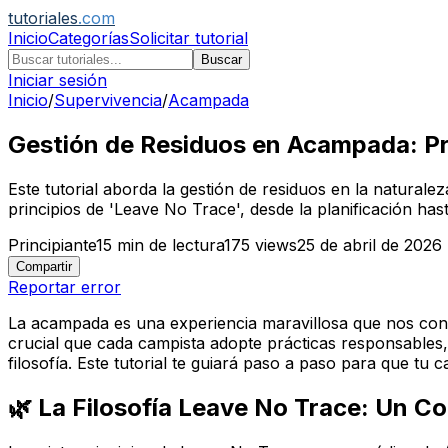
tutoriales
.com
Inicio
Categorías
Solicitar tutorial
Buscar
Iniciar sesión
Inicio
/
Supervivencia
/
Acampada
Gestión de Residuos en Acampada: P
Este tutorial aborda la gestión de residuos en la natura
principios de 'Leave No Trace', desde la planificación has
Principiante
15
min de lectura
175
views
25 de abril de 2026
Compartir
Reportar error
La acampada es una experiencia maravillosa que nos cone
crucial que cada campista adopte prácticas responsables,
filosofía. Este tutorial te guiará paso a paso para que t
🌿 La Filosofía Leave No Trace: Un C