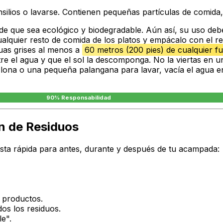
nsilios o lavarse. Contienen pequeñas partículas de comida,
de que sea ecológico y biodegradable. Aún así, su uso deb
cualquier resto de comida de los platos y empácalo con el r
uas grises al menos a
60 metros (200 pies) de cualquier f
ltre el agua y que el sol la descomponga. No la viertas en 
lona o una pequeña palangana para lavar, vacía el agua en
90% Responsabilidad
ón de Residuos
lista rápida para antes, durante y después de tu acampada:
y productos.
os los residuos.
le".