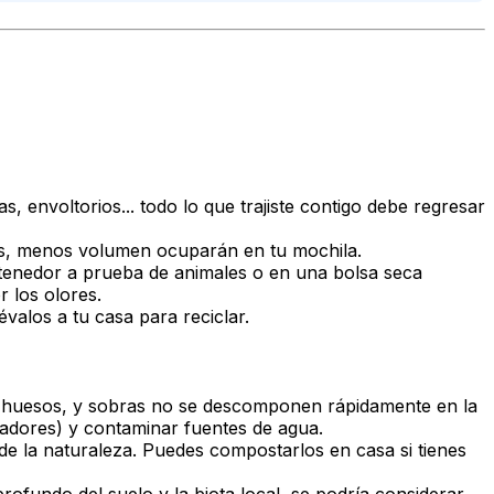
ías, envoltorios... todo lo que trajiste contigo debe regresar
uos, menos volumen ocuparán en tu mochila.
tenedor a prueba de animales o en una bolsa seca
r los olores.
valos a tu casa para reciclar.
a, huesos, y sobras no se descomponen rápidamente en la
edadores) y contaminar fuentes de agua.
de la naturaleza. Puedes compostarlos en casa si tienes
fundo del suelo y la biota local, se podría considerar