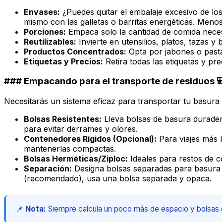
Envases:
¿Puedes quitar el embalaje excesivo de los
mismo con las galletas o barritas energéticas. Meno
Porciones:
Empaca solo la cantidad de comida necesa
Reutilizables:
Invierte en utensilios, platos, tazas y 
Productos Concentrados:
Opta por jabones o past
Etiquetas y Precios:
Retira todas las etiquetas y p
### Empacando para el transporte de residuos 
Necesitarás un sistema eficaz para transportar tu basura
Bolsas Resistentes:
Lleva bolsas de basura duradera
para evitar derrames y olores.
Contenedores Rígidos (Opcional):
Para viajes más 
mantenerlas compactas.
Bolsas Herméticas/Ziploc:
Ideales para restos de c
Separación:
Designa bolsas separadas para basura in
(recomendado), usa una bolsa separada y opaca.
📌
Nota:
Siempre calcula un poco más de espacio y bolsas d