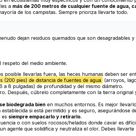
bles a
más de 200 metros de cualquier fuente de agua,
ayoría de los campistas.
Siempre prioriza llevarte todo.
nudo dejan residuos quemados que son desagradables y tó
el respeto del medio ambiente.
es posible llevarlas fuera, las heces humanas deben ser e
 (200 pies) de distancia de fuentes de agua
(arroyos, lag
6 a 8 pulgadas) de profundidad y del mismo diámetro.
ro. Después, cúbrelo completamente con la tierra original
se biodegrada bien
en muchos entornos. Es mejor llevarlo
 establecida si está permitido y es seguro, asegurándose 
a es
siempre empacarlo y retirarlo
.
luencia o con suelos rocosos/helados donde cavar es difíci
 agente que solidifica y neutraliza el olor. Debes llevarte