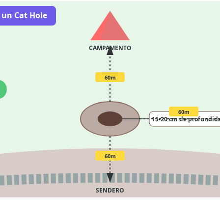
 un Cat Hole
CAMPAMENTO
60m
60m
15-20 cm de profundid
60m
SENDERO