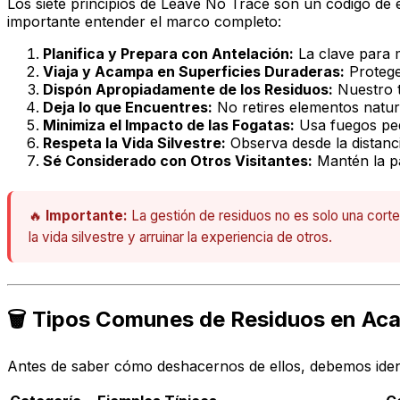
Los siete principios de
Leave No Trace
son un código de ét
importante entender el marco completo:
Planifica y Prepara con Antelación:
La clave para m
Viaja y Acampa en Superficies Duraderas:
Protege 
Dispón Apropiadamente de los Residuos:
Nuestro t
Deja lo que Encuentres:
No retires elementos natur
Minimiza el Impacto de las Fogatas:
Usa fuegos peq
Respeta la Vida Silvestre:
Observa desde la distanci
Sé Considerado con Otros Visitantes:
Mantén la pa
🔥
Importante:
La gestión de residuos no es solo una cortes
la vida silvestre y arruinar la experiencia de otros.
🗑️ Tipos Comunes de Residuos en A
Antes de saber cómo deshacernos de ellos, debemos ident