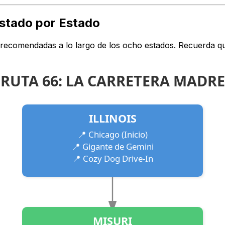
Estado por Estado
s recomendadas a lo largo de los ocho estados. Recuerda que
RUTA 66: LA CARRETERA MADRE
ILLINOIS
📍 Chicago (Inicio)
📍 Gigante de Gemini
📍 Cozy Dog Drive-In
MISURI