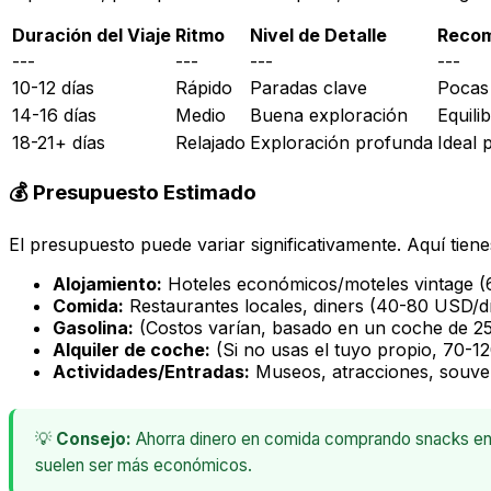
Duración del Viaje
Ritmo
Nivel de Detalle
Reco
---
---
---
---
10-12 días
Rápido
Paradas clave
Pocas
14-16 días
Medio
Buena exploración
Equili
18-21+ días
Relajado
Exploración profunda
Ideal 
💰 Presupuesto Estimado
El presupuesto puede variar significativamente. Aquí tie
Alojamiento:
Hoteles económicos/moteles vintage 
Comida:
Restaurantes locales, diners (40-80 USD/d
Gasolina:
(Costos varían, basado en un coche de 25 
Alquiler de coche:
(Si no usas el tuyo propio, 70-
Actividades/Entradas:
Museos, atracciones, souven
💡
Consejo:
Ahorra dinero en comida comprando snacks en s
suelen ser más económicos.