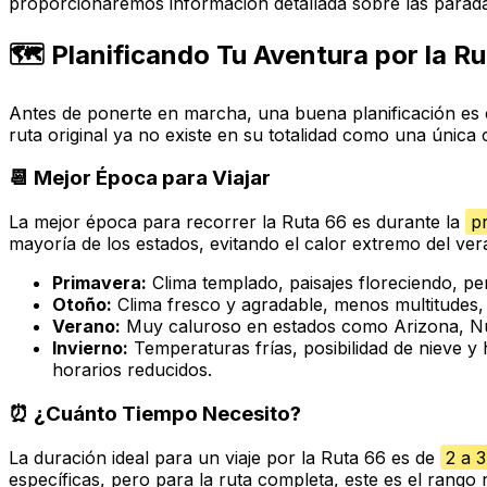
proporcionaremos información detallada sobre las paradas
🗺️ Planificando Tu Aventura por la R
Antes de ponerte en marcha, una buena planificación es 
ruta original ya no existe en su totalidad como una única
📆 Mejor Época para Viajar
La mejor época para recorrer la Ruta 66 es durante la
p
mayoría de los estados, evitando el calor extremo del ver
Primavera:
Clima templado, paisajes floreciendo, pe
Otoño:
Clima fresco y agradable, menos multitudes,
Verano:
Muy caluroso en estados como Arizona, Nuev
Invierno:
Temperaturas frías, posibilidad de nieve y 
horarios reducidos.
⏰ ¿Cuánto Tiempo Necesito?
La duración ideal para un viaje por la Ruta 66 es de
2 a 
específicas, pero para la ruta completa, este es el rang