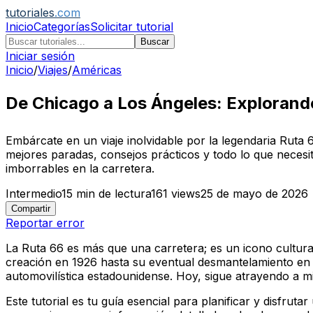
tutoriales
.com
Inicio
Categorías
Solicitar tutorial
Buscar
Iniciar sesión
Inicio
/
Viajes
/
Américas
De Chicago a Los Ángeles: Explorando
Embárcate en un viaje inolvidable por la legendaria Ruta 
mejores paradas, consejos prácticos y todo lo que necesit
imborrables en la carretera.
Intermedio
15
min de lectura
161
views
25 de mayo de 2026
Compartir
Reportar error
La Ruta 66 es más que una carretera; es un icono cultura
creación en 1926 hasta su eventual desmantelamiento en 19
automovilística estadounidense. Hoy, sigue atrayendo a mi
Este tutorial es tu guía esencial para planificar y disfrut