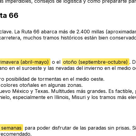
 imperdibles, consejos de logística y cómo prepararte par
uta 66
clave. La Ruta 66 abarca más de 2.400 millas (aproximada
 carretera, muchos tramos históricos están bien conservado
rimavera (abril-mayo)
o el
otoño (septiembre-octubre)
. 
ano en el suroeste y las nevadas del invierno en el medio o
ro posibilidad de tormentas en el medio oeste.
 colores otoñales en algunas zonas.
o México y Texas. Multitudes más grandes. Es factible, p
hielo, especialmente en Illinois, Misuri y los tramos más e
3 semanas
para poder disfrutar de las paradas sin prisas.
o recomendado.