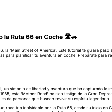
 la Ruta 66 en Coche 🛣️🚗
66, la 'Main Street of America'. Este tutorial te guiará pas
as para planificar tu aventura en coche. Prepárate para rev
l, un símbolo de libertad y aventura que ha capturado la i
85, esta 'Mother Road' ha sido testigo de la Gran Depresió
les de personas que buscan revivir su espíritu legendario.
ar un road trip inolvidable por la Ruta 66, desde su inicio e