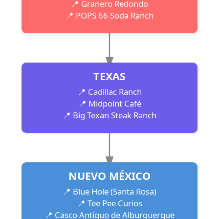
📍 Granero Redondo
📍 POPS 66 Soda Ranch
TEXAS
📍 Cadillac Ranch
📍 Midpoint Café
📍 Big Texan Steak Ranch
NUEVO MÉXICO
📍 Blue Hole (Santa Rosa)
📍 Tee Pee Curios
📍 Casco Antiguo de Alburquerque