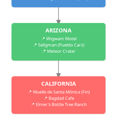
ARIZONA
📍 Wigwam Motel
📍 Seligman (Pueblo Cars)
📍 Meteor Crater
CALIFORNIA
📍 Muelle de Santa Mónica (Fin)
📍 Bagdad Cafe
📍 Elmer's Bottle Tree Ranch