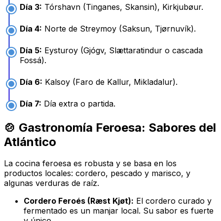
Día 3:
Tórshavn (Tinganes, Skansin), Kirkjubøur.
Día 4:
Norte de Streymoy (Saksun, Tjørnuvík).
Día 5:
Eysturoy (Gjógv, Slættaratindur o cascada
Fossá).
Día 6:
Kalsoy (Faro de Kallur, Mikladalur).
Día 7:
Día extra o partida.
🍲 Gastronomía Feroesa: Sabores del
Atlántico
La cocina feroesa es robusta y se basa en los
productos locales: cordero, pescado y marisco, y
algunas verduras de raíz.
Cordero Feroés (Ræst Kjøt):
El cordero curado y
fermentado es un manjar local. Su sabor es fuerte
y único.