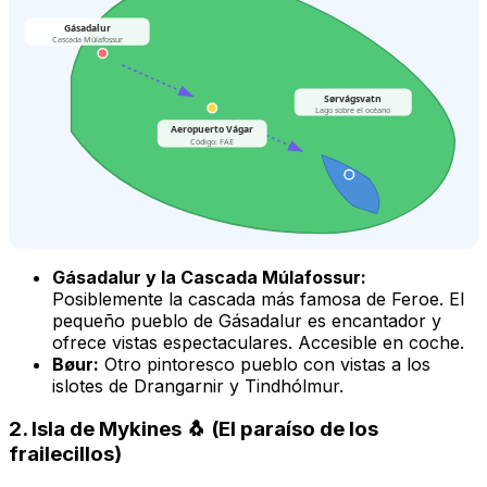
Gásadalur
Cascada Múlafossur
Sørvágsvatn
Lago sobre el océano
Aeropuerto Vágar
Código: FAE
Gásadalur y la Cascada Múlafossur:
Posiblemente la cascada más famosa de Feroe. El
pequeño pueblo de Gásadalur es encantador y
ofrece vistas espectaculares. Accesible en coche.
Bøur:
Otro pintoresco pueblo con vistas a los
islotes de Drangarnir y Tindhólmur.
2. Isla de Mykines 🐧 (El paraíso de los
frailecillos)