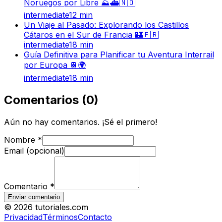
Noruegos por Libre ⛰️⛴️🇳🇴
intermediate
12
min
Un Viaje al Pasado: Explorando los Castillos
Cátaros en el Sur de Francia 🏰🇫🇷
intermediate
18
min
Guía Definitiva para Planificar tu Aventura Interrail
por Europa 🚆🌍
intermediate
18
min
Comentarios
(
0
)
Aún no hay comentarios. ¡Sé el primero!
Nombre
*
Email (opcional)
Comentario
*
Enviar comentario
©
2026
tutoriales.com
Privacidad
Términos
Contacto