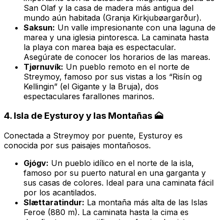
San Olaf y la casa de madera más antigua del
mundo aún habitada (Granja Kirkjubøargarður).
Saksun:
Un valle impresionante con una laguna de
marea y una iglesia pintoresca. La caminata hasta
la playa con marea baja es espectacular.
Asegúrate de conocer los horarios de las mareas.
Tjørnuvík:
Un pueblo remoto en el norte de
Streymoy, famoso por sus vistas a los “Risín og
Kellingin” (el Gigante y la Bruja), dos
espectaculares farallones marinos.
4. Isla de Eysturoy y las Montañas 🗻
Conectada a Streymoy por puente, Eysturoy es
conocida por sus paisajes montañosos.
Gjógv:
Un pueblo idílico en el norte de la isla,
famoso por su puerto natural en una garganta y
sus casas de colores. Ideal para una caminata fácil
por los acantilados.
Slættaratindur:
La montaña más alta de las Islas
Feroe (880 m). La caminata hasta la cima es