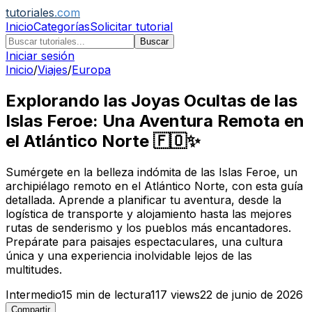
tutoriales
.com
Inicio
Categorías
Solicitar tutorial
Buscar
Iniciar sesión
Inicio
/
Viajes
/
Europa
Explorando las Joyas Ocultas de las
Islas Feroe: Una Aventura Remota en
el Atlántico Norte 🇫🇴✨
Sumérgete en la belleza indómita de las Islas Feroe, un
archipiélago remoto en el Atlántico Norte, con esta guía
detallada. Aprende a planificar tu aventura, desde la
logística de transporte y alojamiento hasta las mejores
rutas de senderismo y los pueblos más encantadores.
Prepárate para paisajes espectaculares, una cultura
única y una experiencia inolvidable lejos de las
multitudes.
Intermedio
15
min de lectura
117
views
22 de junio de 2026
Compartir