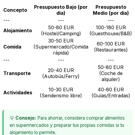
Presupuesto Bajo (por
Presupuesto
Concepto
día)
Medio (por día)
---
---
---
50-80 EUR
100-180 EUR
Alojamiento
(Hostel/Camping)
(Guesthouse/B&B)
30-50 EUR
60-100 EUR
Comida
(Supermercado/Comida
(Restaurantes)
rápida)
---
---
---
50-80 EUR
20-40 EUR
Transporte
(Coche de
(Autobús/Ferry)
alquiler)
10-30 EUR
40-80 EUR
Actividades
(Senderismo libre)
(Guías/Entradas)
💡
Consejo:
Para ahorrar, considera comprar alimentos
en supermercados y preparar tus propias comidas si tu
alojamiento lo permite.