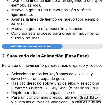
Avanza la línea de tiempo a un segundo o dos (por
ejemplo,
).
02:00f
Mueve la gota a una nueva posición y rótala
ligeramente.
Avanza la línea de tiempo de nuevo (por ejemplo,
).
04:00f
Mueve la gota a otra posición y rotación.
Continúa este proceso para crear un movimiento
fluido y no lineal.
60% de avance en movimiento
2. Suavizado de la Animación (Easy Ease)
Para que el movimiento parezca más orgánico y líquido:
Selecciona todos los keyframes de
y
Position
de una capa de gota.
Rotation
Haz clic derecho sobre uno de ellos y selecciona
>
(o presiona
).
Keyframe Assistant
Easy Ease
F9
Repite para todas las capas de
.
Gota
Para un control más preciso, abre el
Graph Editor
y ajusta las curvas de velocidad. La idea es que las