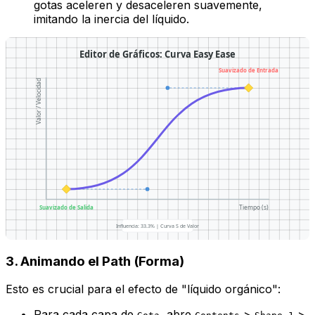
gotas aceleren y desaceleren suavemente,
imitando la inercia del líquido.
Editor de Gráficos: Curva Easy Ease
Suavizado de Entrada
Valor / Velocidad
Tiempo (s)
Suavizado de Salida
Influencia: 33.3% | Curva S de Valor
3. Animando el Path (Forma)
Esto es crucial para el efecto de "líquido orgánico":
Para cada capa de
, abre
>
>