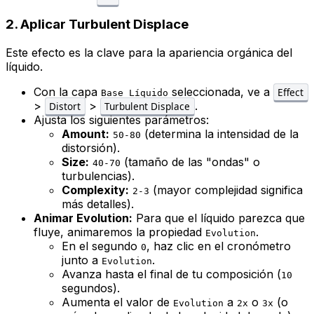
2. Aplicar Turbulent Displace
Este efecto es la clave para la apariencia orgánica del
líquido.
Con la capa
seleccionada, ve a
Effect
Base_Líquido
>
>
.
Distort
Turbulent Displace
Ajusta los siguientes parámetros:
Amount:
(determina la intensidad de la
50-80
distorsión).
Size:
(tamaño de las "ondas" o
40-70
turbulencias).
Complexity:
(mayor complejidad significa
2-3
más detalles).
Animar Evolution:
Para que el líquido parezca que
fluye, animaremos la propiedad
.
Evolution
En el segundo
, haz clic en el cronómetro
0
junto a
.
Evolution
Avanza hasta el final de tu composición (
10
segundos).
Aumenta el valor de
a
o
(o
Evolution
2x
3x