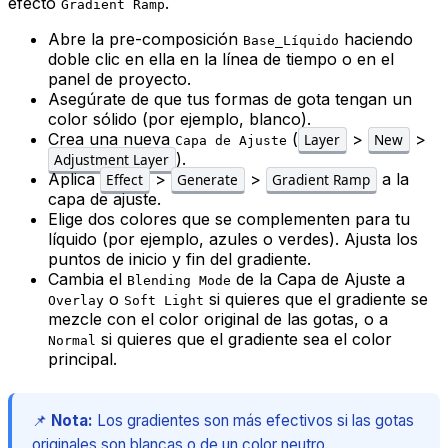
efecto
.
Gradient Ramp
Abre la pre-composición
haciendo
Base_Líquido
doble clic en ella en la línea de tiempo o en el
panel de proyecto.
Asegúrate de que tus formas de gota tengan un
color sólido (por ejemplo, blanco).
Crea una nueva
(
>
>
Layer
New
Capa de Ajuste
).
Adjustment Layer
Aplica
>
>
a la
Effect
Generate
Gradient Ramp
capa de ajuste.
Elige dos colores que se complementen para tu
líquido (por ejemplo, azules o verdes). Ajusta los
puntos de inicio y fin del gradiente.
Cambia el
de la Capa de Ajuste a
Blending Mode
o
si quieres que el gradiente se
Overlay
Soft Light
mezcle con el color original de las gotas, o a
si quieres que el gradiente sea el color
Normal
principal.
📌
Nota:
Los gradientes son más efectivos si las gotas
originales son blancas o de un color neutro.