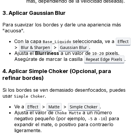
más, dependiendo de la velocidad deseada).
3. Aplicar Gaussian Blur
Para suavizar los bordes y darle una apariencia más
"acuosa".
Con la capa
seleccionada, ve a
Effect
Base_Líquido
>
>
.
Blur & Sharpen
Gaussian Blur
Ajusta el
Blurriness
a un valor de
pixels.
10-20
Asegúrate de marcar la casilla
.
Repeat Edge Pixels
4. Aplicar Simple Choker (Opcional, para
refinar bordes)
Si los bordes se ven demasiado desenfocados, puedes
usar
.
Simple Choker
Ve a
>
>
.
Effect
Matte
Simple Choker
Ajusta el valor de
a un número
Choke Matte
negativo pequeño (por ejemplo,
a
) para
-5
-10
expandir el mate, o positivo para contraerlo
ligeramente.