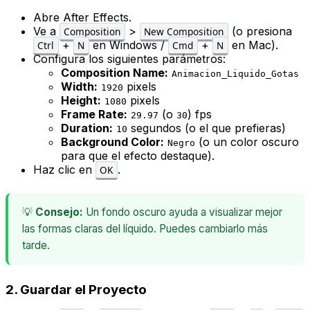
Abre After Effects.
Ve a
>
(o presiona
Composition
New Composition
+
en Windows /
+
en Mac).
Ctrl
N
Cmd
N
Configura los siguientes parámetros:
Composition Name:
Animacion_Liquido_Gotas
Width:
pixels
1920
Height:
pixels
1080
Frame Rate:
(o
) fps
29.97
30
Duration:
segundos (o el que prefieras)
10
Background Color:
(o un color oscuro
Negro
para que el efecto destaque).
Haz clic en
.
OK
💡
Consejo:
Un fondo oscuro ayuda a visualizar mejor
las formas claras del líquido. Puedes cambiarlo más
tarde.
2. Guardar el Proyecto