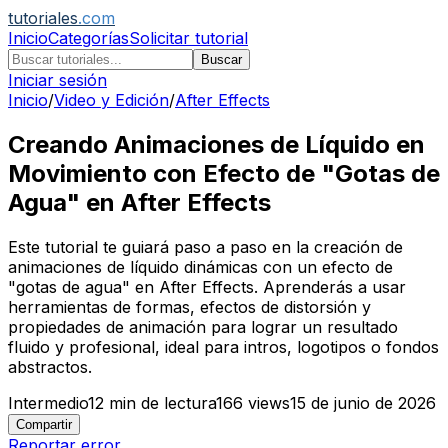
tutoriales
.com
Inicio
Categorías
Solicitar tutorial
Buscar
Iniciar sesión
Inicio
/
Video y Edición
/
After Effects
Creando Animaciones de Líquido en
Movimiento con Efecto de "Gotas de
Agua" en After Effects
Este tutorial te guiará paso a paso en la creación de
animaciones de líquido dinámicas con un efecto de
"gotas de agua" en After Effects. Aprenderás a usar
herramientas de formas, efectos de distorsión y
propiedades de animación para lograr un resultado
fluido y profesional, ideal para intros, logotipos o fondos
abstractos.
Intermedio
12
min de lectura
166
views
15 de junio de 2026
Compartir
Reportar error