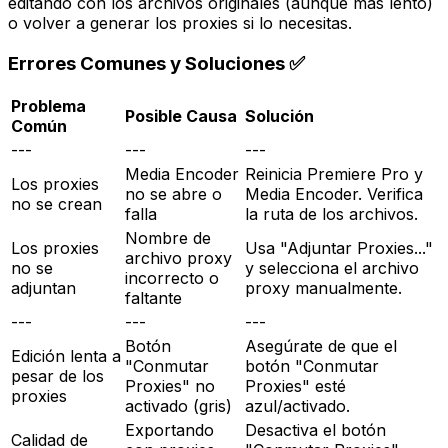
editando con los archivos originales (aunque más lento)
o volver a generar los proxies si lo necesitas.
Errores Comunes y Soluciones ✅
Problema
Posible Causa
Solución
Común
---
---
---
Media Encoder
Reinicia Premiere Pro y
Los proxies
no se abre o
Media Encoder. Verifica
no se crean
falla
la ruta de los archivos.
Nombre de
Los proxies
Usa "Adjuntar Proxies..."
archivo proxy
no se
y selecciona el archivo
incorrecto o
adjuntan
proxy manualmente.
faltante
---
---
---
Botón
Asegúrate de que el
Edición lenta a
"Conmutar
botón "Conmutar
pesar de los
Proxies" no
Proxies" esté
proxies
activado (gris)
azul/activado.
Exportando
Desactiva el botón
Calidad de