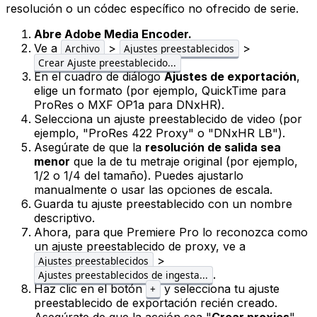
resolución o un códec específico no ofrecido de serie.
Abre Adobe Media Encoder.
Ve a
>
>
Archivo
Ajustes preestablecidos
Crear Ajuste preestablecido...
En el cuadro de diálogo
Ajustes de exportación
,
elige un formato (por ejemplo, QuickTime para
ProRes o MXF OP1a para DNxHR).
Selecciona un ajuste preestablecido de video (por
ejemplo, "ProRes 422 Proxy" o "DNxHR LB").
Asegúrate de que la
resolución de salida sea
menor
que la de tu metraje original (por ejemplo,
1/2 o 1/4 del tamaño). Puedes ajustarlo
manualmente o usar las opciones de escala.
Guarda tu ajuste preestablecido con un nombre
descriptivo.
Ahora, para que Premiere Pro lo reconozca como
un ajuste preestablecido de proxy, ve a
>
Ajustes preestablecidos
.
Ajustes preestablecidos de ingesta...
Haz clic en el botón
y selecciona tu ajuste
+
preestablecido de exportación recién creado.
Asegúrate de que la acción sea "
Crear proxies
".