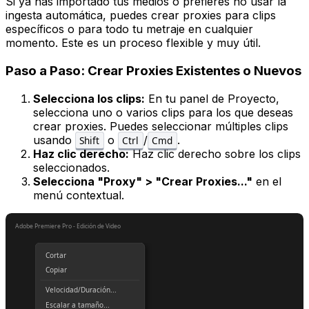
Si ya has importado tus medios o prefieres no usar la
ingesta automática, puedes crear proxies para clips
específicos o para todo tu metraje en cualquier
momento. Este es un proceso flexible y muy útil.
Paso a Paso: Crear Proxies Existentes o Nuevos
Selecciona los clips:
En tu panel de Proyecto,
selecciona uno o varios clips para los que deseas
crear proxies. Puedes seleccionar múltiples clips
usando
o
/
.
Shift
Ctrl
Cmd
Haz clic derecho:
Haz clic derecho sobre los clips
seleccionados.
Selecciona "Proxy" > "Crear Proxies..."
en el
menú contextual.
Adobe Premiere Pro - Edición de Video
Cortar
Copiar
Velocidad/Duración...
Escalar a tamaño...