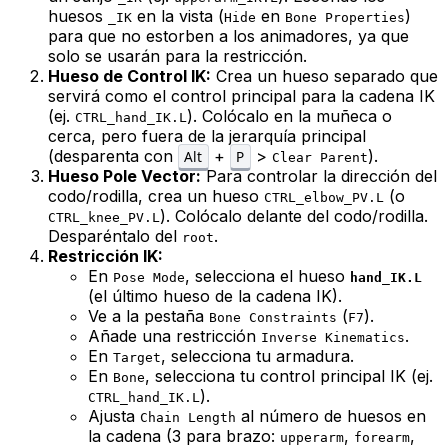
huesos
en la vista (
en
)
_IK
Hide
Bone Properties
para que no estorben a los animadores, ya que
solo se usarán para la restricción.
Hueso de Control IK:
Crea un hueso separado que
servirá como el control principal para la cadena IK
(ej.
). Colócalo en la muñeca o
CTRL_hand_IK.L
cerca, pero
fuera de la jerarquía principal
(desparenta con
+
>
).
Alt
P
Clear Parent
Hueso Pole Vector:
Para controlar la dirección del
codo/rodilla, crea un hueso
(o
CTRL_elbow_PV.L
). Colócalo delante del codo/rodilla.
CTRL_knee_PV.L
Desparéntalo del
.
root
Restricción IK:
En
, selecciona el hueso
Pose Mode
hand_IK.L
(el último hueso de la cadena IK).
Ve a la pestaña
(
).
Bone Constraints
F7
Añade una restricción
.
Inverse Kinematics
En
, selecciona tu armadura.
Target
En
, selecciona tu control principal IK (ej.
Bone
).
CTRL_hand_IK.L
Ajusta
al número de huesos en
Chain Length
la cadena (3 para brazo:
,
,
upperarm
forearm