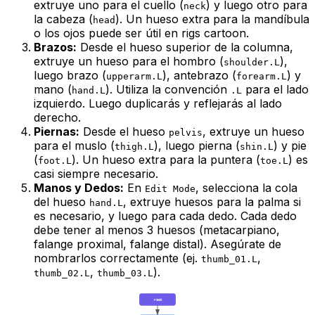
extruye uno para el cuello (
) y luego otro para
neck
la cabeza (
). Un hueso extra para la mandíbula
head
o los ojos puede ser útil en rigs cartoon.
Brazos:
Desde el hueso superior de la columna,
extruye un hueso para el hombro (
),
shoulder.L
luego brazo (
), antebrazo (
) y
upperarm.L
forearm.L
mano (
). Utiliza la convención
para el lado
hand.L
.L
izquierdo. Luego duplicarás y reflejarás al lado
derecho.
Piernas:
Desde el hueso
, extruye un hueso
pelvis
para el muslo (
), luego pierna (
) y pie
thigh.L
shin.L
(
). Un hueso extra para la puntera (
) es
foot.L
toe.L
casi siempre necesario.
Manos y Dedos:
En
, selecciona la cola
Edit Mode
del hueso
, extruye huesos para la palma si
hand.L
es necesario, y luego para cada dedo. Cada dedo
debe tener al menos 3 huesos (metacarpiano,
falange proximal, falange distal). Asegúrate de
nombrarlos correctamente (ej.
,
thumb_01.L
,
).
thumb_02.L
thumb_03.L
root