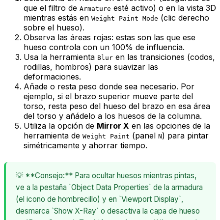
que el filtro de
esté activo) o en la vista 3D
Armature
mientras estás en
(clic derecho
Weight Paint Mode
sobre el hueso).
Observa las áreas rojas: estas son las que ese
hueso controla con un 100% de influencia.
Usa la herramienta
en las transiciones (codos,
Blur
rodillas, hombros) para suavizar las
deformaciones.
Añade o resta peso donde sea necesario. Por
ejemplo, si el brazo superior mueve parte del
torso, resta peso del hueso del brazo en esa área
del torso y añádelo a los huesos de la columna.
Utiliza la opción de
Mirror X
en las opciones de la
herramienta de
(panel
) para pintar
Weight Paint
N
simétricamente y ahorrar tiempo.
💡 **Consejo:** Para ocultar huesos mientras pintas,
ve a la pestaña `Object Data Properties` de la armadura
(el icono de hombrecillo) y en `Viewport Display`,
desmarca `Show X-Ray` o desactiva la capa de hueso