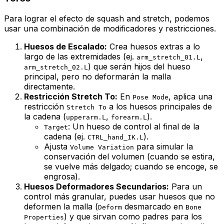
Para lograr el efecto de
squash and stretch
, podemos
usar una combinación de modificadores y restricciones.
Huesos de Escalado:
Crea huesos extras a lo
largo de las extremidades (ej.
,
arm_stretch_01.L
) que serán hijos del hueso
arm_stretch_02.L
principal, pero no deformarán la malla
directamente.
Restricción Stretch To:
En
, aplica una
Pose Mode
restricción
a los huesos principales de
Stretch To
la cadena (
,
).
upperarm.L
forearm.L
: Un hueso de control al final de la
Target
cadena (ej.
).
CTRL_hand_IK.L
Ajusta
para simular la
Volume Variation
conservación del volumen (cuando se estira,
se vuelve más delgado; cuando se encoge, se
engrosa).
Huesos Deformadores Secundarios:
Para un
control más granular, puedes usar huesos que no
deformen la malla (
desmarcado en
Deform
Bone
) y que sirvan como
padres
para los
Properties