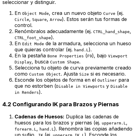
seleccionar y distinguir.
En
, crea un nuevo objeto
(ej.
Object Mode
Curve
,
,
). Estos serán tus formas de
Circle
Square
Arrow
control.
Renómbralos adecuadamente (ej.
,
CTRL_hand_shape
).
CTRL_foot_shape
En
de la armadura, selecciona un hueso
Edit Mode
que quieras controlar (ej.
).
hand.L
En la pestaña
(
), bajo
Bone Properties
F9
Viewport
, busca
.
Display
Custom Shape
Selecciona tu objeto de curva previamente creado
como
. Ajusta
si es necesario.
Custom Object
Size
Esconde los objetos de forma en el
para
Outliner
que no estorben (
y
Disable in Viewports
Disable
).
in Renders
4.2 Configurando IK para Brazos y Piernas
Cadenas de Huesos:
Duplica las cadenas de
huesos para los brazos y piernas (ej.
,
upperarm.L
,
). Renombra las copias añadiendo
forearm.L
hand.L
un sufijo
(ej.
). Esconde los
_IK
upperarm_IK.L