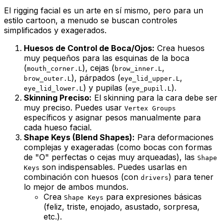
El rigging facial es un arte en sí mismo, pero para un
estilo cartoon, a menudo se buscan controles
simplificados y exagerados.
Huesos de Control de Boca/Ojos:
Crea huesos
muy pequeños para las esquinas de la boca
(
), cejas (
,
mouth_corner.L
brow_inner.L
), párpados (
,
brow_outer.L
eye_lid_upper.L
) y pupilas (
).
eye_lid_lower.L
eye_pupil.L
Skinning Preciso:
El skinning para la cara debe ser
muy preciso. Puedes usar
Vertex Groups
específicos y asignar pesos manualmente para
cada hueso facial.
Shape Keys (Blend Shapes):
Para deformaciones
complejas y exageradas (como bocas con formas
de "O" perfectas o cejas muy arqueadas), las
Shape
son indispensables. Puedes usarlas en
Keys
combinación con huesos (con
) para tener
drivers
lo mejor de ambos mundos.
Crea
para expresiones básicas
Shape Keys
(feliz, triste, enojado, asustado, sorpresa,
etc.).