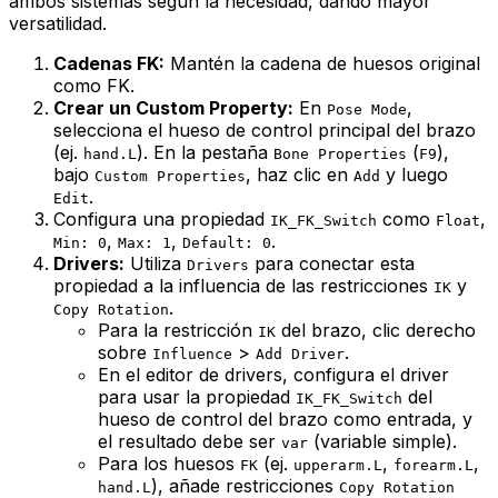
ambos sistemas según la necesidad, dando mayor
versatilidad.
Cadenas FK:
Mantén la cadena de huesos original
como FK.
Crear un Custom Property:
En
,
Pose Mode
selecciona el hueso de control principal del brazo
(ej.
). En la pestaña
(
),
hand.L
Bone Properties
F9
bajo
, haz clic en
y luego
Custom Properties
Add
.
Edit
Configura una propiedad
como
,
IK_FK_Switch
Float
,
,
.
Min: 0
Max: 1
Default: 0
Drivers:
Utiliza
para conectar esta
Drivers
propiedad a la influencia de las restricciones
y
IK
.
Copy Rotation
Para la restricción
del brazo, clic derecho
IK
sobre
>
.
Influence
Add Driver
En el editor de drivers, configura el driver
para usar la propiedad
del
IK_FK_Switch
hueso de control del brazo como entrada, y
el resultado debe ser
(variable simple).
var
Para los huesos
(ej.
,
,
FK
upperarm.L
forearm.L
), añade restricciones
hand.L
Copy Rotation