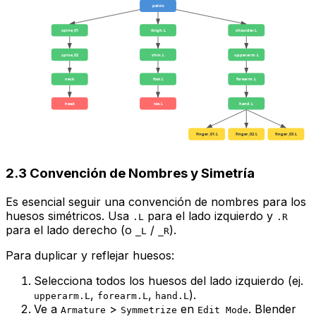
pelvis
spine_01
thigh.L
shoulder.L
spine_02
shin.L
upperarm.L
neck
foot.L
forearm.L
head
toe.L
hand.L
finger_01.L
finger_02.L
finger_03.L
2.3 Convención de Nombres y Simetría
Es
esencial
seguir una convención de nombres para los
huesos simétricos. Usa
para el lado izquierdo y
.L
.R
para el lado derecho (o
/
).
_L
_R
Para duplicar y reflejar huesos:
Selecciona todos los huesos del lado izquierdo (ej.
,
,
).
upperarm.L
forearm.L
hand.L
Ve a
>
en
. Blender
Armature
Symmetrize
Edit Mode