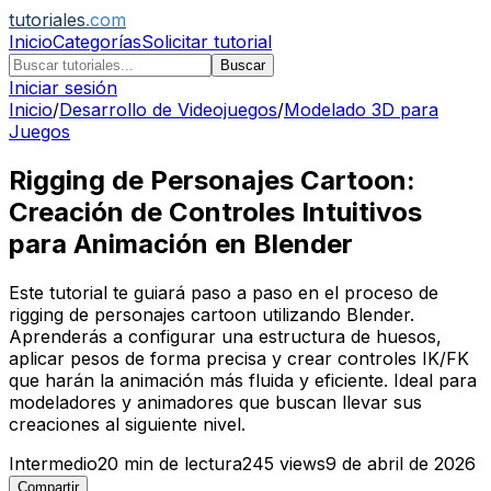
tutoriales
.com
Inicio
Categorías
Solicitar tutorial
Buscar
Iniciar sesión
Inicio
/
Desarrollo de Videojuegos
/
Modelado 3D para
Juegos
Rigging de Personajes Cartoon:
Creación de Controles Intuitivos
para Animación en Blender
Este tutorial te guiará paso a paso en el proceso de
rigging de personajes cartoon utilizando Blender.
Aprenderás a configurar una estructura de huesos,
aplicar pesos de forma precisa y crear controles IK/FK
que harán la animación más fluida y eficiente. Ideal para
modeladores y animadores que buscan llevar sus
creaciones al siguiente nivel.
Intermedio
20
min de lectura
245
views
9 de abril de 2026
Compartir