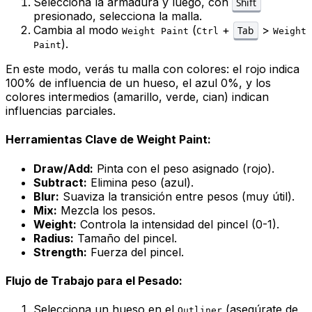
Selecciona la armadura y luego, con
Shift
presionado, selecciona la malla.
Cambia al modo
(
+
>
Tab
Weight Paint
Ctrl
Weight
).
Paint
En este modo, verás tu malla con colores: el rojo indica
100% de influencia de un hueso, el azul 0%, y los
colores intermedios (amarillo, verde, cian) indican
influencias parciales.
Herramientas Clave de Weight Paint:
Draw/Add:
Pinta con el peso asignado (rojo).
Subtract:
Elimina peso (azul).
Blur:
Suaviza la transición entre pesos (muy útil).
Mix:
Mezcla los pesos.
Weight:
Controla la intensidad del pincel (0-1).
Radius:
Tamaño del pincel.
Strength:
Fuerza del pincel.
Flujo de Trabajo para el Pesado:
Selecciona un hueso en el
(asegúrate de
Outliner