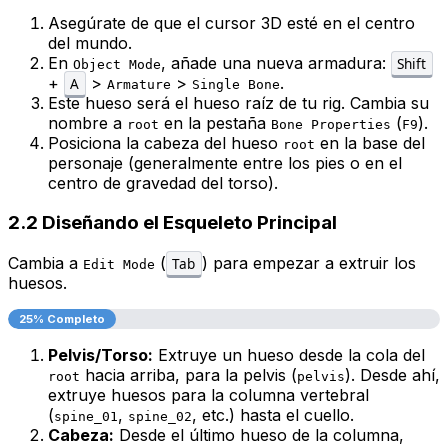
Asegúrate de que el cursor 3D esté en el centro
del mundo.
En
, añade una nueva armadura:
Shift
Object Mode
+
>
>
.
A
Armature
Single Bone
Este hueso será el hueso
raíz
de tu rig. Cambia su
nombre a
en la pestaña
(
).
root
Bone Properties
F9
Posiciona la
cabeza
del hueso
en la base del
root
personaje (generalmente entre los pies o en el
centro de gravedad del torso).
2.2 Diseñando el Esqueleto Principal
Cambia a
(
) para empezar a extruir los
Tab
Edit Mode
huesos.
25% Completo
Pelvis/Torso:
Extruye un hueso desde la cola del
hacia arriba, para la pelvis (
). Desde ahí,
root
pelvis
extruye huesos para la columna vertebral
(
,
, etc.) hasta el cuello.
spine_01
spine_02
Cabeza:
Desde el último hueso de la columna,