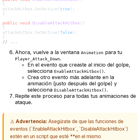
{

attackHitbox.SetActive(
true
);

}

public
void
DisableAttackHitbox
()
{

attackHitbox.SetActive(
false
);

// ...
Ahora, vuelve a la ventana
para tu
Animation
.
Player_Attack_Down
En el evento que creaste al inicio del golpe,
selecciona
.
EnableAttackHitbox()
Crea otro evento más adelante en la
animación (justo después del golpe) y
selecciona
.
DisableAttackHitbox()
Repite este proceso para todas tus animaciones de
ataque.
⚠️
Advertencia:
Asegúrate de que las funciones de
eventos (`EnableAttackHitbox`, `DisableAttackHitbox`)
estén en un script que esté **en el mismo