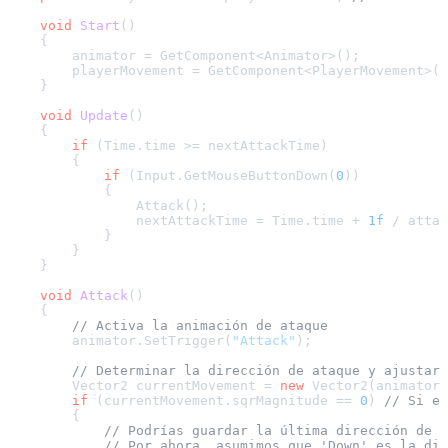
void
Start
()
    {

        animator = GetComponent<Animator>();

        playerMovement = GetComponent<PlayerMovement>()
    }

void
Update
()
    {

if
 (Time.time >= nextAttackTime)

        {

if
 (Input.GetMouseButtonDown(
0
))

            {

                Attack();

                nextAttackTime = Time.time + 
1f
 / attac
            }

        }

    }

void
Attack
()
    {

// Activa la animación de ataque
        animator.SetTrigger(
"Attack"
);

// Determinar la dirección de ataque y ajustar 
        Vector2 currentMovement = 
new
 Vector2(animator.
if
 (currentMovement.sqrMagnitude == 
0
) 
// Si es
        {

// Podrías guardar la última dirección de m
// Por ahora, asumimos que 'Down' es la dir