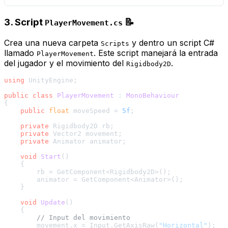
3. Script
📝
PlayerMovement.cs
Crea una nueva carpeta
y dentro un script C#
Scripts
llamado
. Este script manejará la entrada
PlayerMovement
del jugador y el movimiento del
.
Rigidbody2D
using
 UnityEngine;

public
class
PlayerMovement
 : 
MonoBehaviour
{

public
float
 moveSpeed = 
5f
;

private
 Rigidbody2D rb;

private
 Vector2 movement;

private
 Animator animator;

void
Start
()
    {

        rb = GetComponent<Rigidbody2D>();

        animator = GetComponent<Animator>();

    }

void
Update
()
    {

// Input del movimiento
        movement.x = Input.GetAxisRaw(
"Horizontal"
);
