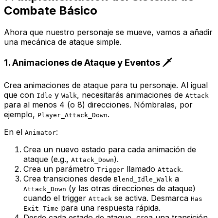
Combate Básico
Ahora que nuestro personaje se mueve, vamos a añadir
una mecánica de ataque simple.
1. Animaciones de Ataque y Eventos 🗡️
Crea animaciones de ataque para tu personaje. Al igual
que con
y
, necesitarás animaciones de
Idle
Walk
Attack
para al menos 4 (o 8) direcciones. Nómbralas, por
ejemplo,
.
Player_Attack_Down
En el
:
Animator
Crea un nuevo estado para cada animación de
ataque (e.g.,
).
Attack_Down
Crea un parámetro
llamado
.
Trigger
Attack
Crea transiciones desde
a
Blend_Idle_Walk
(y las otras direcciones de ataque)
Attack_Down
cuando el trigger
se activa. Desmarca
Attack
Has
para una respuesta rápida.
Exit Time
Desde cada estado de ataque, crea una transición