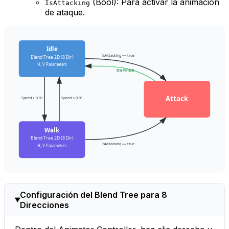
(Bool): Para activar la animación
IsAttacking
de ataque.
Idle
IsAttacking == true
Blend Tree 2D (8 Dir)
H, V Parameters
On Finish
Attack
Speed > 0.01
Speed < 0.01
Walk
Blend Tree 2D (8 Dir)
IsAttacking == true
H, V Parameters
Configuración del Blend Tree para 8
Direcciones