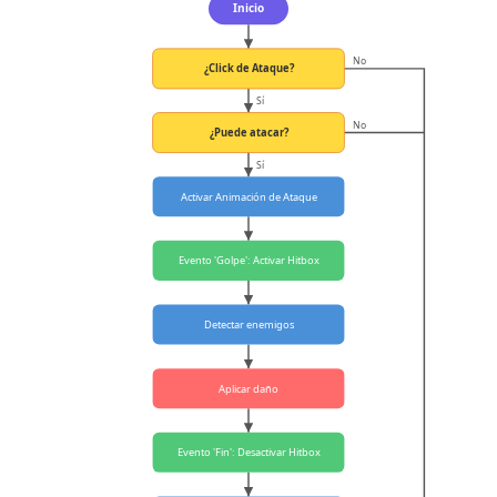
Inicio
No
¿Click de Ataque?
Sí
No
¿Puede atacar?
Sí
Activar Animación de Ataque
Evento 'Golpe': Activar Hitbox
Detectar enemigos
Aplicar daño
Evento 'Fin': Desactivar Hitbox