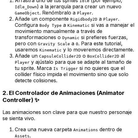
Arrastra uno de tus sprites
(por ejemplo,
Idle
) a la jerarquía para crear un nuevo
Idle_Down
. Renómbralo a
.
GameObject
Player
Añade un componente
a
.
Rigidbody2D
Player
Configura
a
si vas a manejar el
Body Type
Kinematic
movimiento manualmente a través de
transformaciones o
si prefieres fuerzas,
Dynamic
pero con
a
. Para este tutorial,
Gravity Scale
0
usaremos
y lo moveremos directamente.
Kinematic
Añade un
o
al
CapsuleCollider2D
BoxCollider2D
y ajústalo para que se adapte al tamaño de
Player
tu sprite. Marca
si no quieres que el
Is Trigger
collider físico impida el movimiento sino que solo
detecte colisiones.
2. El Controlador de Animaciones (Animator
Controller) ✨
Las animaciones son clave para que nuestro personaje
se sienta vivo.
Crea una nueva carpeta
dentro de
Animations
.
Assets