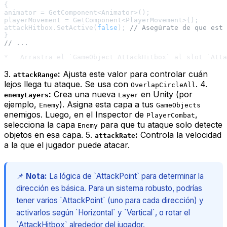
{

animator = GetComponent<Animator>();

playerMovement = GetComponent<PlayerMovement>();

attackHitbox.SetActive(
false
); 
// Asegúrate de que esté
// ...
3.
:
Ajusta este valor para controlar cuán
attackRange
lejos llega tu ataque. Se usa con
. 4.
OverlapCircleAll
:
Crea una nueva
en Unity (por
enemyLayers
Layer
ejemplo,
). Asigna esta capa a tus
Enemy
GameObjects
enemigos. Luego, en el Inspector de
,
PlayerCombat
selecciona la capa
para que tu ataque solo detecte
Enemy
objetos en esa capa. 5.
:
Controla la velocidad
attackRate
a la que el jugador puede atacar.
📌
Nota:
La lógica de `AttackPoint` para determinar la
dirección es básica. Para un sistema robusto, podrías
tener varios `AttackPoint` (uno para cada dirección) y
activarlos según `Horizontal` y `Vertical`, o rotar el
`AttackHitbox` alrededor del jugador.