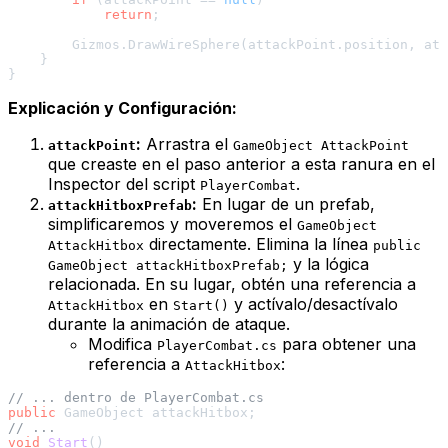
return
;

        Gizmos.DrawWireSphere(attackPoint.position, att
    }

Explicación y Configuración:
:
Arrastra el
attackPoint
GameObject AttackPoint
que creaste en el paso anterior a esta ranura en el
Inspector del script
.
PlayerCombat
:
En lugar de un prefab,
attackHitboxPrefab
simplificaremos y moveremos el
GameObject
directamente. Elimina la línea
AttackHitbox
public
y la lógica
GameObject attackHitboxPrefab;
relacionada. En su lugar, obtén una referencia a
en
y actívalo/desactívalo
AttackHitbox
Start()
durante la animación de ataque.
Modifica
para obtener una
PlayerCombat.cs
referencia a
:
AttackHitbox
// ... dentro de PlayerCombat.cs
public
// ...
void
Start
()