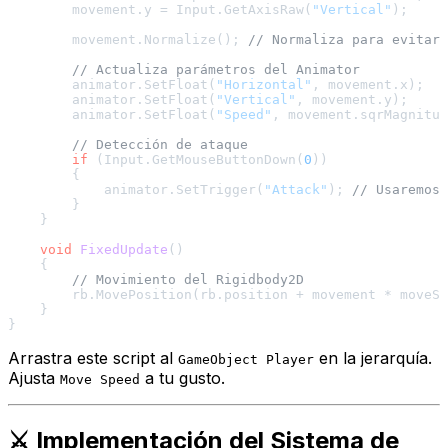
        movement.y = Input.GetAxisRaw(
"Vertical"
);

        movement.Normalize(); 
// Normaliza para evitar 
// Actualiza parámetros del Animator
        animator.SetFloat(
"Horizontal"
, movement.x);

        animator.SetFloat(
"Vertical"
, movement.y);

        animator.SetFloat(
"Speed"
, movement.sqrMagnitud
// Detección de ataque
if
 (Input.GetMouseButtonDown(
0
))

        {

            animator.SetTrigger(
"Attack"
); 
// Usaremos 
        }

    }

void
FixedUpdate
()
    {

// Movimiento del Rigidbody2D
        rb.MovePosition(rb.position + movement * moveSp
    }

Arrastra este script al
en la jerarquía.
GameObject Player
Ajusta
a tu gusto.
Move Speed
⚔️ Implementación del Sistema de