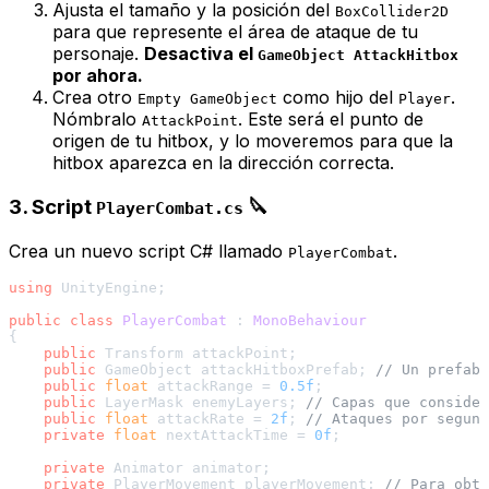
Ajusta el tamaño y la posición del
BoxCollider2D
para que represente el área de ataque de tu
personaje.
Desactiva el
GameObject AttackHitbox
por ahora.
Crea otro
como hijo del
.
Empty GameObject
Player
Nómbralo
. Este será el punto de
AttackPoint
origen de tu hitbox, y lo moveremos para que la
hitbox aparezca en la dirección correcta.
3. Script
🔪
PlayerCombat.cs
Crea un nuevo script C# llamado
.
PlayerCombat
using
 UnityEngine;

public
class
PlayerCombat
 : 
MonoBehaviour
{

public
 Transform attackPoint;

public
 GameObject attackHitboxPrefab; 
// Un prefab 
public
float
 attackRange = 
0.5f
;

public
 LayerMask enemyLayers; 
// Capas que consider
public
float
 attackRate = 
2f
; 
// Ataques por segund
private
float
 nextAttackTime = 
0f
;

private
 Animator animator;

private
 PlayerMovement playerMovement; 
// Para obte