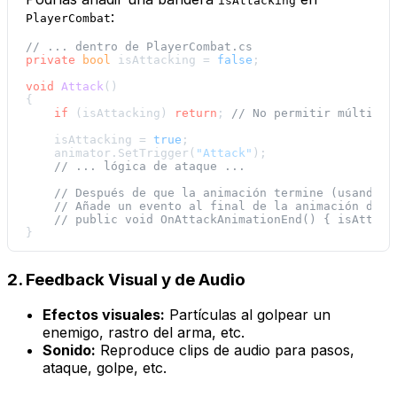
isAttacking
:
PlayerCombat
// ... dentro de PlayerCombat.cs
private
bool
 isAttacking = 
false
;

void
Attack
()
{

if
 (isAttacking) 
return
; 
// No permitir múltiple
    isAttacking = 
true
;

    animator.SetTrigger(
"Attack"
);

// ... lógica de ataque ...
// Después de que la animación termine (usando A
// Añade un evento al final de la animación de a
// public void OnAttackAnimationEnd() { isAttack
2. Feedback Visual y de Audio
Efectos visuales:
Partículas al golpear un
enemigo, rastro del arma, etc.
Sonido:
Reproduce clips de audio para pasos,
ataque, golpe, etc.