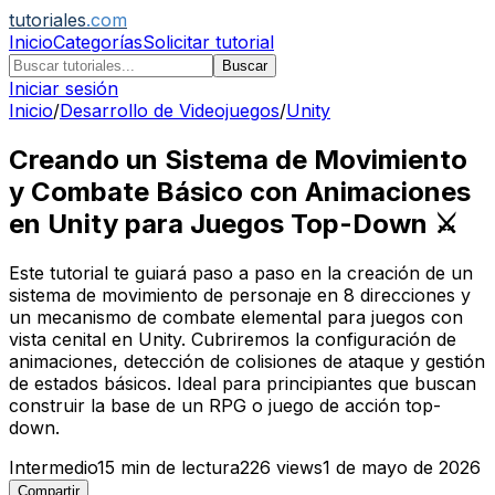
tutoriales
.com
Inicio
Categorías
Solicitar tutorial
Buscar
Iniciar sesión
Inicio
/
Desarrollo de Videojuegos
/
Unity
Creando un Sistema de Movimiento
y Combate Básico con Animaciones
en Unity para Juegos Top-Down ⚔️
Este tutorial te guiará paso a paso en la creación de un
sistema de movimiento de personaje en 8 direcciones y
un mecanismo de combate elemental para juegos con
vista cenital en Unity. Cubriremos la configuración de
animaciones, detección de colisiones de ataque y gestión
de estados básicos. Ideal para principiantes que buscan
construir la base de un RPG o juego de acción top-
down.
Intermedio
15
min de lectura
226
views
1 de mayo de 2026
Compartir