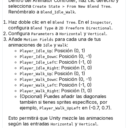
Dentro del Animator Controller, haz clic derecho y
selecciona
.
Create State > From New Blend Tree
Renómbralo a
.
Blend_Idle_Walk
Haz doble clic en el
. En el
,
Blend Tree
Inspector
configura
a
.
Blend Type
2D Freeform Directional
Configura
a
y
.
Parameters
Horizontal
Vertical
Añade
para cada una de tus
Motion Fields
animaciones de
y
:
Idle
Walk
: Posición (0, 1)
Player_Idle_Up
: Posición (0, -1)
Player_Idle_Down
: Posición (-1, 0)
Player_Idle_Left
: Posición (1, 0)
Player_Idle_Right
: Posición (0, 1)
Player_Walk_Up
: Posición (0, -1)
Player_Walk_Down
: Posición (-1, 0)
Player_Walk_Left
: Posición (1, 0)
Player_Walk_Right
(Opcional) Puedes añadir las diagonales
también si tienes sprites específicos, por
ejemplo,
en (-0.7, 0.7).
Player_Walk_UpLeft
Esto permitirá que Unity mezcle las animaciones
según las entradas
y
.
Horizontal
Vertical