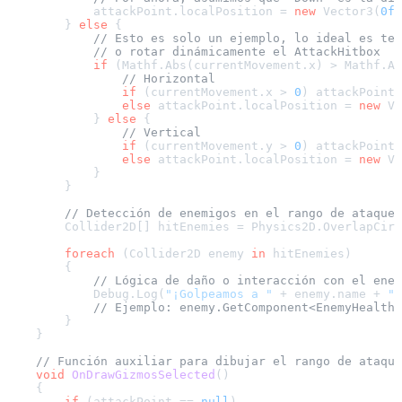
            attackPoint.localPosition = 
new
 Vector3(
0f
,
        } 
else
 {

// Esto es solo un ejemplo, lo ideal es ten
// o rotar dinámicamente el AttackHitbox
if
 (Mathf.Abs(currentMovement.x) > Mathf.Ab
// Horizontal
if
 (currentMovement.x > 
0
) attackPoint.
else
 attackPoint.localPosition = 
new
 Ve
            } 
else
 {

// Vertical
if
 (currentMovement.y > 
0
) attackPoint.
else
 attackPoint.localPosition = 
new
 Ve
            }

        }

// Detección de enemigos en el rango de ataque
        Collider2D[] hitEnemies = Physics2D.OverlapCirc
foreach
 (Collider2D enemy 
in
 hitEnemies)

        {

// Lógica de daño o interacción con el enem
            Debug.Log(
"¡Golpeamos a "
 + enemy.name + 
"!
// Ejemplo: enemy.GetComponent<EnemyHealth>
        }

    }

// Función auxiliar para dibujar el rango de ataque
void
OnDrawGizmosSelected
()
    {

if
 (attackPoint == 
null
)
