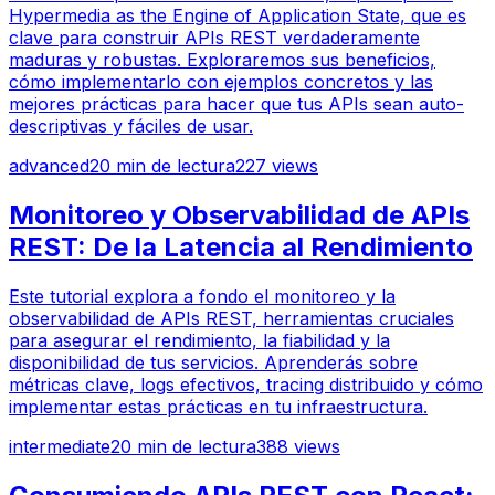
Hypermedia as the Engine of Application State, que es
clave para construir APIs REST verdaderamente
maduras y robustas. Exploraremos sus beneficios,
cómo implementarlo con ejemplos concretos y las
mejores prácticas para hacer que tus APIs sean auto-
descriptivas y fáciles de usar.
advanced
20
min de lectura
227
views
Monitoreo y Observabilidad de APIs
REST: De la Latencia al Rendimiento
Este tutorial explora a fondo el monitoreo y la
observabilidad de APIs REST, herramientas cruciales
para asegurar el rendimiento, la fiabilidad y la
disponibilidad de tus servicios. Aprenderás sobre
métricas clave, logs efectivos, tracing distribuido y cómo
implementar estas prácticas en tu infraestructura.
intermediate
20
min de lectura
388
views