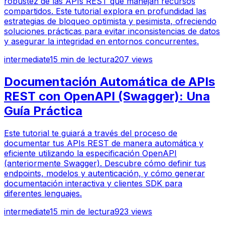
robustez de las APIs REST que manejan recursos
compartidos. Este tutorial explora en profundidad las
estrategias de bloqueo optimista y pesimista, ofreciendo
soluciones prácticas para evitar inconsistencias de datos
y asegurar la integridad en entornos concurrentes.
intermediate
15
min de lectura
207
views
Documentación Automática de APIs
REST con OpenAPI (Swagger): Una
Guía Práctica
Este tutorial te guiará a través del proceso de
documentar tus APIs REST de manera automática y
eficiente utilizando la especificación OpenAPI
(anteriormente Swagger). Descubre cómo definir tus
endpoints, modelos y autenticación, y cómo generar
documentación interactiva y clientes SDK para
diferentes lenguajes.
intermediate
15
min de lectura
923
views