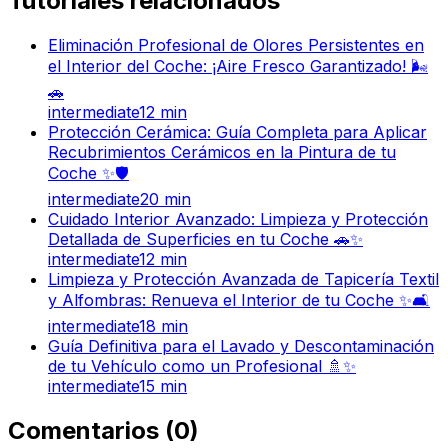
Tutoriales relacionados
Eliminación Profesional de Olores Persistentes en
el Interior del Coche: ¡Aire Fresco Garantizado! 🌬️
🚗
intermediate
12
min
Protección Cerámica: Guía Completa para Aplicar
Recubrimientos Cerámicos en la Pintura de tu
Coche ✨🛡️
intermediate
20
min
Cuidado Interior Avanzado: Limpieza y Protección
Detallada de Superficies en tu Coche 🚗✨
intermediate
12
min
Limpieza y Protección Avanzada de Tapicería Textil
y Alfombras: Renueva el Interior de tu Coche ✨🛋️
intermediate
18
min
Guía Definitiva para el Lavado y Descontaminación
de tu Vehículo como un Profesional 🚿✨
intermediate
15
min
Comentarios
(
0
)