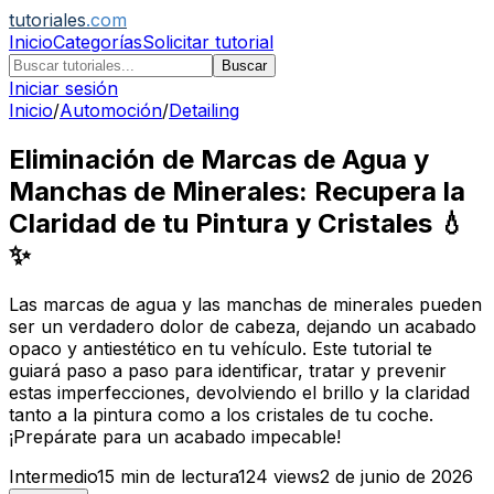
tutoriales
.com
Inicio
Categorías
Solicitar tutorial
Buscar
Iniciar sesión
Inicio
/
Automoción
/
Detailing
Eliminación de Marcas de Agua y
Manchas de Minerales: Recupera la
Claridad de tu Pintura y Cristales 💧
✨
Las marcas de agua y las manchas de minerales pueden
ser un verdadero dolor de cabeza, dejando un acabado
opaco y antiestético en tu vehículo. Este tutorial te
guiará paso a paso para identificar, tratar y prevenir
estas imperfecciones, devolviendo el brillo y la claridad
tanto a la pintura como a los cristales de tu coche.
¡Prepárate para un acabado impecable!
Intermedio
15
min de lectura
124
views
2 de junio de 2026