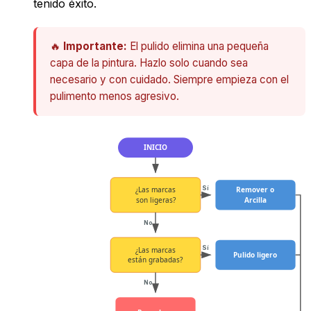
tenido éxito.
🔥
Importante:
El pulido elimina una pequeña
capa de la pintura. Hazlo solo cuando sea
necesario y con cuidado. Siempre empieza con el
pulimento menos agresivo.
INICIO
Sí
¿Las marcas
Remover o
son ligeras?
Arcilla
No
Sí
¿Las marcas
Pulido ligero
están grabadas?
No