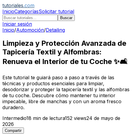
tutoriales
.com
Inicio
Categorías
Solicitar tutorial
Buscar
Iniciar sesión
Inicio
/
Automoción
/
Detailing
Limpieza y Protección Avanzada de
Tapicería Textil y Alfombras:
Renueva el Interior de tu Coche ✨🛋️
Este tutorial te guiará paso a paso a través de las
técnicas y productos esenciales para limpiar,
desodorizar y proteger la tapicería textil y las alfombras
de tu coche. Descubre cómo mantener tu interior
impecable, libre de manchas y con un aroma fresco
duradero.
Intermedio
18
min de lectura
152
views
24 de mayo de
2026
Compartir