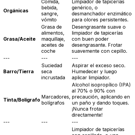
Comida,
Limpiador de tapicerías
bebida,
genérico, o
Orgánicas
sangre,
desmanchador enzimático
vómito
para olores persistentes.
Grasa de
Desengrasante suave o
alimentos,
limpiador de tapicerías
Grasa/Aceite
maquillaje,
con buen poder
aceites de
desengrasante. Frotar
coche
suavemente con cepillo.
---
---
---
Suciedad
Aspirar el exceso seco.
Barro/Tierra
seca
Humedecer y luego
incrustada
aplicar limpiador.
Alcohol isopropílico (IPA)
al 70% o 90% con
Marcadores,
precaución, aplicando en
Tinta/Bolígrafo
bolígrafos
un paño y dando toques.
¡Nunca frotar
directamente!
---
---
---
Limpiador de tapicerías