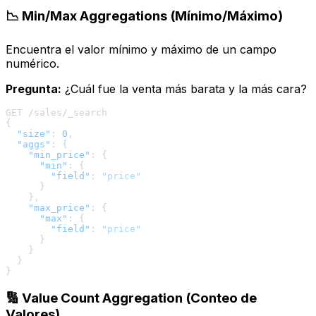
📉 Min/Max Aggregations (Mínimo/Máximo)
Encuentra el valor mínimo y máximo de un campo
numérico.
Pregunta:
¿Cuál fue la venta más barata y la más cara?
{
"size"
:
0
,
"aggs"
:
{
"min_price"
:
{
"min"
:
{
"field"
:
"price"
}
}
,
"max_price"
:
{
"max"
:
{
"field"
:
"price"
}
}
}
}
🔢 Value Count Aggregation (Conteo de
Valores)