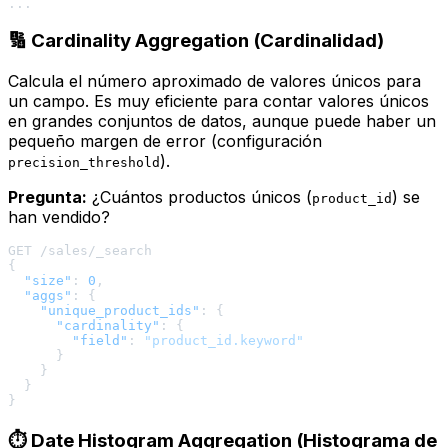
🔢 Cardinality Aggregation (Cardinalidad)
Calcula el número aproximado de valores únicos para
un campo. Es muy eficiente para contar valores únicos
en grandes conjuntos de datos, aunque puede haber un
pequeño margen de error (configuración
).
precision_threshold
Pregunta:
¿Cuántos productos únicos (
) se
product_id
han vendido?
{
"size"
:
0
,
"aggs"
:
{
"unique_product_ids"
:
{
"cardinality"
:
{
"field"
:
"product_id.keyword"
}
}
}
}
⏱️ Date Histogram Aggregation (Histograma de