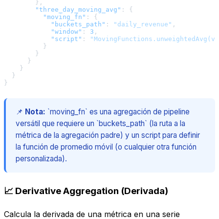
}
,
"three_day_moving_avg"
:
{
"moving_fn"
:
{
"buckets_path"
:
"daily_revenue"
,
"window"
:
3
,
"script"
:
"MovingFunctions.unweightedAvg(va
}
}
}
}
}
}
📌
Nota:
`moving_fn` es una agregación de pipeline
versátil que requiere un `buckets_path` (la ruta a la
métrica de la agregación padre) y un script para definir
la función de promedio móvil (o cualquier otra función
personalizada).
📈 Derivative Aggregation (Derivada)
Calcula la derivada de una métrica en una serie