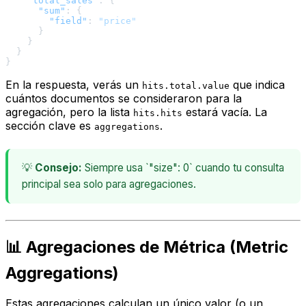
"total_sales"
:
{
"sum"
:
{
"field"
:
"price"
}
}
}
}
En la respuesta, verás un
que indica
hits.total.value
cuántos documentos se consideraron para la
agregación, pero la lista
estará vacía. La
hits.hits
sección clave es
.
aggregations
💡
Consejo:
Siempre usa `"size": 0` cuando tu consulta
principal sea solo para agregaciones.
📊 Agregaciones de Métrica (Metric
Aggregations)
Estas agregaciones calculan un único valor (o un