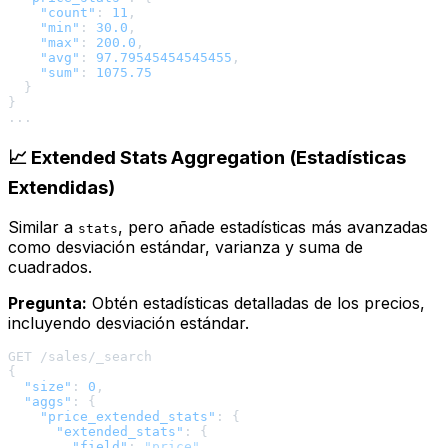
"count"
:
11
,
"min"
:
30.0
,
"max"
:
200.0
,
"avg"
:
97.79545454545455
,
"sum"
:
1075.75
}
}
📈 Extended Stats Aggregation (Estadísticas
Extendidas)
Similar a
, pero añade estadísticas más avanzadas
stats
como desviación estándar, varianza y suma de
cuadrados.
Pregunta:
Obtén estadísticas detalladas de los precios,
incluyendo desviación estándar.
{
"size"
:
0
,
"aggs"
:
{
"price_extended_stats"
:
{
"extended_stats"
:
{
"field"
:
"price"