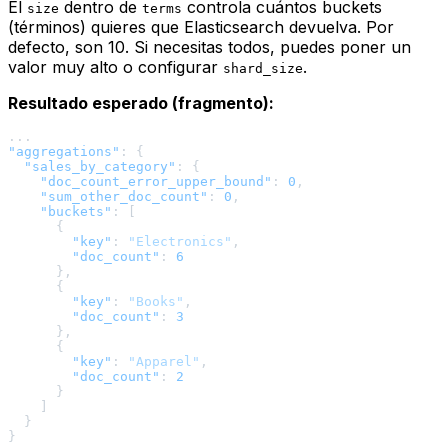
El
dentro de
controla cuántos buckets
size
terms
(términos) quieres que Elasticsearch devuelva. Por
defecto, son 10. Si necesitas todos, puedes poner un
valor muy alto o configurar
.
shard_size
Resultado esperado (fragmento):
"aggregations"
:
{
"sales_by_category"
:
{
"doc_count_error_upper_bound"
:
0
,
"sum_other_doc_count"
:
0
,
"buckets"
:
[
{
"key"
:
"Electronics"
,
"doc_count"
:
6
}
,
{
"key"
:
"Books"
,
"doc_count"
:
3
}
,
{
"key"
:
"Apparel"
,
"doc_count"
:
2
}
]
}
}