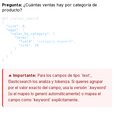
Pregunta:
¿Cuántas ventas hay por categoría de
producto?
{
"size"
:
0
,
"aggs"
:
{
"sales_by_category"
:
{
"terms"
:
{
"field"
:
"category.keyword"
,
"size"
:
10
}
}
}
}
🔥
Importante:
Para los campos de tipo `text`,
Elasticsearch los analiza y tokeniza. Si quieres agrupar
por el valor exacto del campo, usa la versión `.keyword`
(si el mapeo lo generó automáticamente) o mapea el
campo como `keyword` explícitamente.