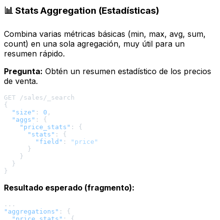
📊 Stats Aggregation (Estadísticas)
Combina varias métricas básicas (min, max, avg, sum,
count) en una sola agregación, muy útil para un
resumen rápido.
Pregunta:
Obtén un resumen estadístico de los precios
de venta.
{
"size"
:
0
,
"aggs"
:
{
"price_stats"
:
{
"stats"
:
{
"field"
:
"price"
}
}
}
}
Resultado esperado (fragmento):
"aggregations"
:
{
"price_stats"
:
{