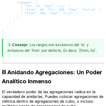
"ranges"
:
[
{
"to"
:
50
,
"key"
:
"Low"
}
,
{
"from"
:
50
,
"to"
:
100
,
"key"
:
"Medium"
}
,
{
"from"
:
100
,
"key"
:
"High"
}
]
}
}
}
}
💡
Consejo:
Los rangos son exclusivos del `to` y
inclusivos del `from` por defecto. Es decir, `[from, to)`.
⛓️ Anidando Agregaciones: Un Poder
Analítico Inmenso
El verdadero poder de las agregaciones radica en la
capacidad de anidarlas. Puedes colocar agregaciones de
métrica dentro de agregaciones de cubo, o incluso