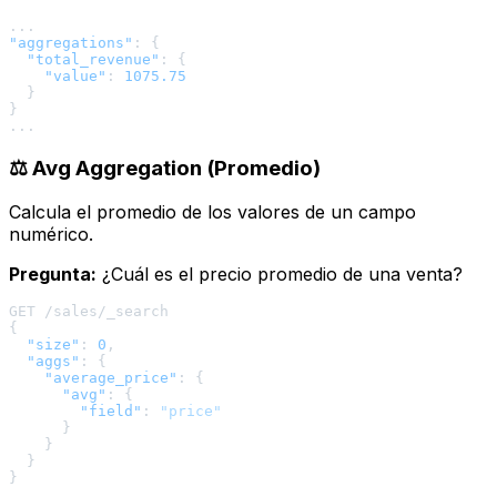
"aggregations"
:
{
"total_revenue"
:
{
"value"
:
1075.75
}
}
⚖️ Avg Aggregation (Promedio)
Calcula el promedio de los valores de un campo
numérico.
Pregunta:
¿Cuál es el precio promedio de una venta?
{
"size"
:
0
,
"aggs"
:
{
"average_price"
:
{
"avg"
:
{
"field"
:
"price"
}
}
}
}