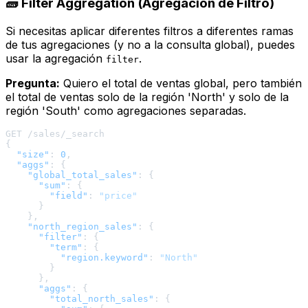
🧱 Filter Aggregation (Agregación de Filtro)
Si necesitas aplicar diferentes filtros a
diferentes ramas
de tus agregaciones (y no a la consulta global), puedes
usar la agregación
.
filter
Pregunta:
Quiero el total de ventas global, pero también
el total de ventas solo de la región 'North' y solo de la
región 'South' como agregaciones separadas.
{
"size"
:
0
,
"aggs"
:
{
"global_total_sales"
:
{
"sum"
:
{
"field"
:
"price"
}
}
,
"north_region_sales"
:
{
"filter"
:
{
"term"
:
{
"region.keyword"
:
"North"
}
}
,
"aggs"
:
{
"total_north_sales"
:
{