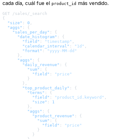
cada día, cuál fue el
más vendido.
product_id
{
"size"
:
0
,
"aggs"
:
{
"sales_per_day"
:
{
"date_histogram"
:
{
"field"
:
"timestamp"
,
"calendar_interval"
:
"1d"
,
"format"
:
"yyyy-MM-dd"
}
,
"aggs"
:
{
"daily_revenue"
:
{
"sum"
:
{
"field"
:
"price"
}
}
,
"top_product_daily"
:
{
"terms"
:
{
"field"
:
"product_id.keyword"
,
"size"
:
1
}
,
"aggs"
:
{
"product_revenue"
:
{
"sum"
:
{
"field"
:
"price"
}
}