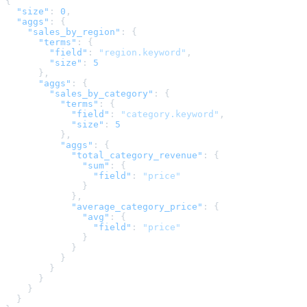
{
"size"
:
0
,
"aggs"
:
{
"sales_by_region"
:
{
"terms"
:
{
"field"
:
"region.keyword"
,
"size"
:
5
}
,
"aggs"
:
{
"sales_by_category"
:
{
"terms"
:
{
"field"
:
"category.keyword"
,
"size"
:
5
}
,
"aggs"
:
{
"total_category_revenue"
:
{
"sum"
:
{
"field"
:
"price"
}
}
,
"average_category_price"
:
{
"avg"
:
{
"field"
:
"price"
}
}
}
}
}
}
}