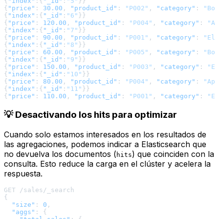
{
"index"
:
{
"_id"
:
"5"
}
}
{
"price"
:
30.00
,
"product_id"
:
"P002"
,
"category"
:
"Boo
{
"index"
:
{
"_id"
:
"6"
}
}
{
"price"
:
120.00
,
"product_id"
:
"P004"
,
"category"
:
"Ap
{
"index"
:
{
"_id"
:
"7"
}
}
{
"price"
:
90.00
,
"product_id"
:
"P001"
,
"category"
:
"Ele
{
"index"
:
{
"_id"
:
"8"
}
}
{
"price"
:
60.00
,
"product_id"
:
"P005"
,
"category"
:
"Boo
{
"index"
:
{
"_id"
:
"9"
}
}
{
"price"
:
150.00
,
"product_id"
:
"P003"
,
"category"
:
"El
{
"index"
:
{
"_id"
:
"10"
}
}
{
"price"
:
80.00
,
"product_id"
:
"P004"
,
"category"
:
"App
{
"index"
:
{
"_id"
:
"11"
}
}
{
"price"
:
110.00
,
"product_id"
:
"P001"
,
"category"
:
"El
💡 Desactivando los hits para optimizar
Cuando solo estamos interesados en los resultados de
las agregaciones, podemos indicar a Elasticsearch que
no devuelva los documentos (
) que coinciden con la
hits
consulta. Esto reduce la carga en el clúster y acelera la
respuesta.
{
"size"
:
0
,
"aggs"
:
{