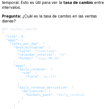
temporal. Esto es útil para ver la
tasa de cambio
entre
intervalos.
Pregunta:
¿Cuál es la tasa de cambio en las ventas
diarias?
{
"size"
:
0
,
"aggs"
:
{
"sales_per_day"
:
{
"date_histogram"
:
{
"field"
:
"timestamp"
,
"calendar_interval"
:
"1d"
,
"format"
:
"yyyy-MM-dd"
}
,
"aggs"
:
{
"daily_revenue"
:
{
"sum"
:
{
"field"
:
"price"
}
}
,
"daily_revenue_derivative"
:
{
"derivative"
:
{
"buckets_path"
:
"daily_revenue"
}
}
}