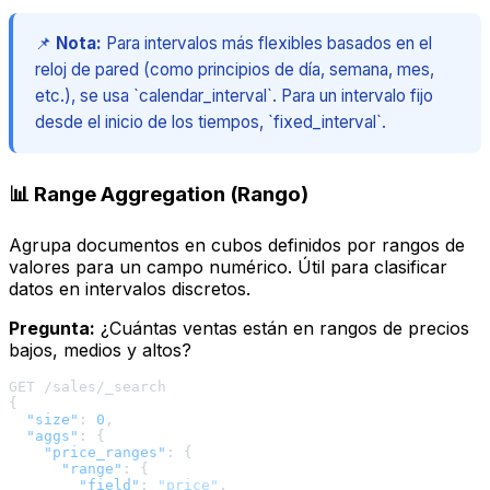
📌
Nota:
Para intervalos más flexibles basados en el
reloj de pared (como principios de día, semana, mes,
etc.), se usa `calendar_interval`. Para un intervalo fijo
desde el inicio de los tiempos, `fixed_interval`.
📊 Range Aggregation (Rango)
Agrupa documentos en cubos definidos por rangos de
valores para un campo numérico. Útil para clasificar
datos en intervalos discretos.
Pregunta:
¿Cuántas ventas están en rangos de precios
bajos, medios y altos?
{
"size"
:
0
,
"aggs"
:
{
"price_ranges"
:
{
"range"
:
{
"field"
:
"price"
,