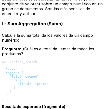
conjunto de valores) sobre un campo numérico en un
grupo de documentos. Son las más sencillas de
entender y aplicar.
📈 Sum Aggregation (Suma)
Calcula la suma total de los valores de un campo
numérico.
Pregunta:
¿Cuál es el total de ventas de todos los
productos?
{
"size"
:
0
,
"aggs"
:
{
"total_revenue"
:
{
"sum"
:
{
"field"
:
"price"
}
}
}
}
Resultado esperado (fragmento):