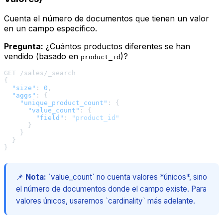
Cuenta el número de documentos que tienen un valor
en un campo específico.
Pregunta:
¿Cuántos productos diferentes se han
vendido (basado en
)?
product_id
{
"size"
:
0
,
"aggs"
:
{
"unique_product_count"
:
{
"value_count"
:
{
"field"
:
"product_id"
}
}
}
}
📌
Nota:
`value_count` no cuenta valores *únicos*, sino
el número de documentos donde el campo existe. Para
valores únicos, usaremos `cardinality` más adelante.