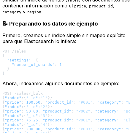
sales
contienen información como el
,
,
price
product_id
y
.
category
region
📝 Preparando los datos de ejemplo
Primero, creamos un índice simple sin mapeo explícito
para que Elasticsearch lo infiera:
{
"settings"
:
{
"number_of_shards"
:
1
}
}
Ahora, indexamos algunos documentos de ejemplo:
{
"index"
:
{
"_id"
:
"1"
}
}
{
"price"
:
100.50
,
"product_id"
:
"P001"
,
"category"
:
"El
{
"index"
:
{
"_id"
:
"2"
}
}
{
"price"
:
50.00
,
"product_id"
:
"P002"
,
"category"
:
"Boo
{
"index"
:
{
"_id"
:
"3"
}
}
{
"price"
:
75.25
,
"product_id"
:
"P001"
,
"category"
:
"Ele
{
"index"
:
{
"_id"
:
"4"
}
}
{
"price"
:
200.00
,
"product_id"
:
"P003"
,
"category"
:
"El