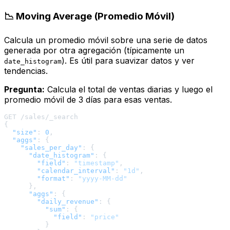
📉 Moving Average (Promedio Móvil)
Calcula un promedio móvil sobre una serie de datos
generada por otra agregación (típicamente un
). Es útil para suavizar datos y ver
date_histogram
tendencias.
Pregunta:
Calcula el total de ventas diarias y luego el
promedio móvil de 3 días para esas ventas.
{
"size"
:
0
,
"aggs"
:
{
"sales_per_day"
:
{
"date_histogram"
:
{
"field"
:
"timestamp"
,
"calendar_interval"
:
"1d"
,
"format"
:
"yyyy-MM-dd"
}
,
"aggs"
:
{
"daily_revenue"
:
{
"sum"
:
{
"field"
:
"price"
}