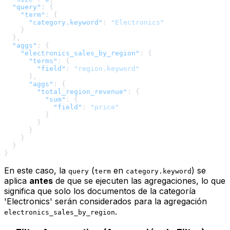
"query"
:
{
"term"
:
{
"category.keyword"
:
"Electronics"
}
}
,
"aggs"
:
{
"electronics_sales_by_region"
:
{
"terms"
:
{
"field"
:
"region.keyword"
}
,
"aggs"
:
{
"total_region_revenue"
:
{
"sum"
:
{
"field"
:
"price"
}
}
}
}
}
}
En este caso, la
(
en
) se
query
term
category.keyword
aplica
antes
de que se ejecuten las agregaciones, lo que
significa que solo los documentos de la categoría
'Electronics' serán considerados para la agregación
.
electronics_sales_by_region