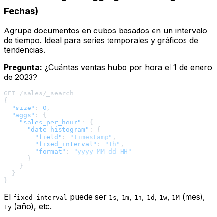
Fechas)
Agrupa documentos en cubos basados en un intervalo
de tiempo. Ideal para series temporales y gráficos de
tendencias.
Pregunta:
¿Cuántas ventas hubo por hora el 1 de enero
de 2023?
{
"size"
:
0
,
"aggs"
:
{
"sales_per_hour"
:
{
"date_histogram"
:
{
"field"
:
"timestamp"
,
"fixed_interval"
:
"1h"
,
"format"
:
"yyyy-MM-dd HH"
}
}
}
}
El
puede ser
,
,
,
,
,
(mes),
fixed_interval
1s
1m
1h
1d
1w
1M
(año), etc.
1y