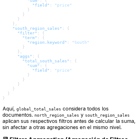
"sum"
:
{
"field"
:
"price"
}
}
}
}
,
"south_region_sales"
:
{
"filter"
:
{
"term"
:
{
"region.keyword"
:
"South"
}
}
,
"aggs"
:
{
"total_south_sales"
:
{
"sum"
:
{
"field"
:
"price"
}
}
}
}
}
}
Aquí,
considera todos los
global_total_sales
documentos.
y
north_region_sales
south_region_sales
aplican sus respectivos filtros
antes
de calcular la suma,
sin afectar a otras agregaciones en el mismo nivel.