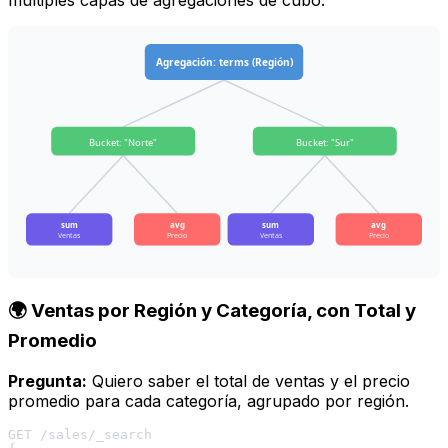
múltiples capas de agregaciones de cubo.
Agregación: terms (Región)
Bucket: "Norte"
Bucket: "Sur"
sum
avg
sum
avg
Ventas
Precio
Ventas
Precio
🌍 Ventas por Región y Categoría, con Total y
Promedio
Pregunta:
Quiero saber el total de ventas y el precio
promedio para cada categoría, agrupado por región.