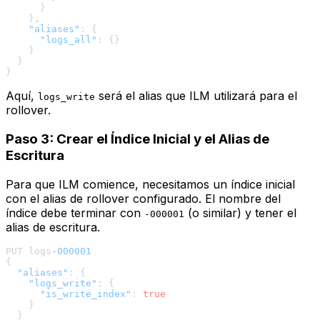
}
}
,
"aliases"
:
{
"logs_all"
:
{
}
}
}
}
Aquí,
será el alias que ILM utilizará para el
logs_write
rollover.
Paso 3: Crear el Índice Inicial y el Alias de
Escritura
Para que ILM comience, necesitamos un índice inicial
con el alias de rollover configurado. El nombre del
índice debe terminar con
(o similar) y tener el
-000001
alias de escritura.
PUT logs
-000001
{
"aliases"
:
{
"logs_write"
:
{
"is_write_index"
:
true
}
}