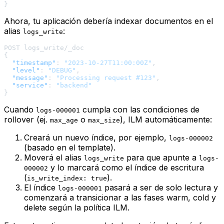
}
Ahora, tu aplicación debería indexar documentos en el
alias
:
logs_write
{
"timestamp"
:
"2023-10-27T11:00:00Z"
,
"level"
:
"DEBUG"
,
"message"
:
"Processing request #123"
,
"service"
:
"backend"
}
Cuando
cumpla con las condiciones de
logs-000001
rollover (ej.
o
), ILM automáticamente:
max_age
max_size
Creará un nuevo índice, por ejemplo,
logs-000002
(basado en el template).
Moverá el alias
para que apunte a
logs_write
logs-
y lo marcará como el índice de escritura
000002
(
).
is_write_index: true
El índice
pasará a ser de solo lectura y
logs-000001
comenzará a transicionar a las fases
warm
,
cold
y
delete
según la política ILM.