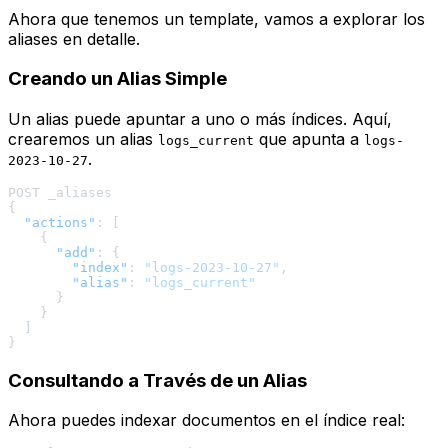
Ahora que tenemos un template, vamos a explorar los
aliases en detalle.
Creando un Alias Simple
Un alias puede apuntar a uno o más índices. Aquí,
crearemos un alias
que apunta a
logs_current
logs-
.
2023-10-27
{
"actions"
:
[
{
"add"
:
{
"index"
:
"logs-2023-10-27"
,
"alias"
:
"logs_current"
}
}
]
}
Consultando a Través de un Alias
Ahora puedes indexar documentos en el índice real: