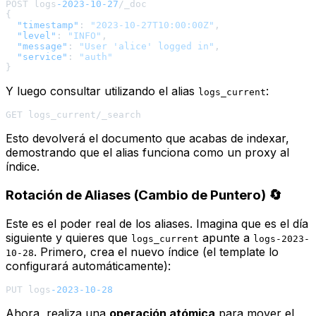
POST logs
-2023
-10
-27
{
"timestamp"
:
"2023-10-27T10:00:00Z"
,
"level"
:
"INFO"
,
"message"
:
"User 'alice' logged in"
,
"service"
:
"auth"
}
Y luego consultar utilizando el alias
:
logs_current
Esto devolverá el documento que acabas de indexar,
demostrando que el alias funciona como un proxy al
índice.
Rotación de Aliases (Cambio de Puntero) 🔄
Este es el poder real de los aliases. Imagina que es el día
siguiente y quieres que
apunte a
logs_current
logs-2023-
. Primero, crea el nuevo índice (el template lo
10-28
configurará automáticamente):
PUT logs
-2023
-10
-28
Ahora, realiza una
operación atómica
para mover el