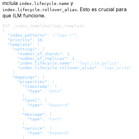
incluía
y
index.lifecycle.name
. Esto es crucial para
index.lifecycle.rollover_alias
que ILM funcione.
{
"index_patterns"
:
[
"logs-*"
]
,
"priority"
:
10
,
"template"
:
{
"settings"
:
{
"number_of_shards"
:
1
,
"number_of_replicas"
:
1
,
"index.lifecycle.name"
:
"logs_ilm_policy"
,
"index.lifecycle.rollover_alias"
:
"logs_write"
}
,
"mappings"
:
{
"properties"
:
{
"timestamp"
:
{
"type"
:
"date"
}
,
"level"
:
{
"type"
:
"keyword"
}
,
"message"
:
{
"type"
:
"text"
}
,
"service"
:
{
"type"
:
"keyword"
}