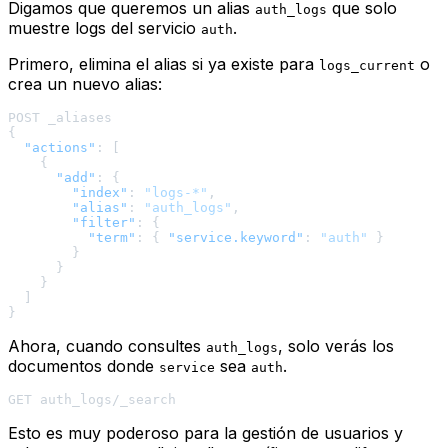
Digamos que queremos un alias
que solo
auth_logs
muestre logs del servicio
.
auth
Primero, elimina el alias si ya existe para
o
logs_current
crea un nuevo alias:
{
"actions"
:
[
{
"add"
:
{
"index"
:
"logs-*"
,
"alias"
:
"auth_logs"
,
"filter"
:
{
"term"
:
{
"service.keyword"
:
"auth"
}
}
}
}
]
}
Ahora, cuando consultes
, solo verás los
auth_logs
documentos donde
sea
.
service
auth
Esto es muy poderoso para la gestión de usuarios y