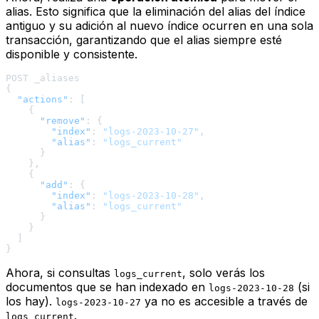
alias. Esto significa que la eliminación del alias del índice
antiguo y su adición al nuevo índice ocurren en una sola
transacción, garantizando que el alias siempre esté
disponible y consistente.
{
"actions"
:
[
{
"remove"
:
{
"index"
:
"logs-2023-10-27"
,
"alias"
:
"logs_current"
}
}
,
{
"add"
:
{
"index"
:
"logs-2023-10-28"
,
"alias"
:
"logs_current"
}
}
]
}
Ahora, si consultas
, solo verás los
logs_current
documentos que se han indexado en
(si
logs-2023-10-28
los hay).
ya no es accesible a través de
logs-2023-10-27
.
logs_current