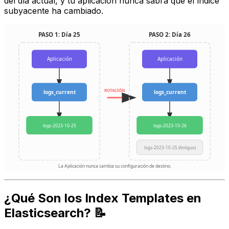
del día actual, y tu aplicación nunca sabrá que el índice
subyacente ha cambiado.
PASO 1: Día 25
PASO 2: Día 26
Aplicación
Aplicación
ROTACIÓN
logs_current
logs_current
logs-2023-10-25
logs-2023-10-26
logs-2023-10-25 (Antiguo)
La Aplicación nunca cambia su configuración de destino.
¿Qué Son los Index Templates en
Elasticsearch? 📝