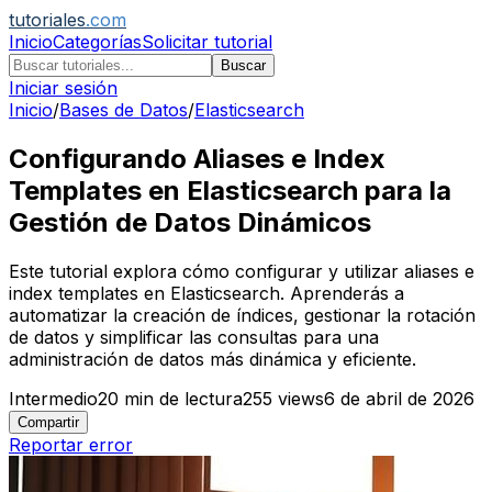
tutoriales
.com
Inicio
Categorías
Solicitar tutorial
Buscar
Iniciar sesión
Inicio
/
Bases de Datos
/
Elasticsearch
Configurando Aliases e Index
Templates en Elasticsearch para la
Gestión de Datos Dinámicos
Este tutorial explora cómo configurar y utilizar aliases e
index templates en Elasticsearch. Aprenderás a
automatizar la creación de índices, gestionar la rotación
de datos y simplificar las consultas para una
administración de datos más dinámica y eficiente.
Intermedio
20
min de lectura
255
views
6 de abril de 2026
Compartir
Reportar error