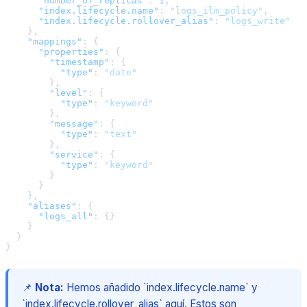
"number_of_replicas"
:
1
,
"index.lifecycle.name"
:
"logs_ilm_policy"
,
"index.lifecycle.rollover_alias"
:
"logs_write"
}
,
"mappings"
:
{
"properties"
:
{
"timestamp"
:
{
"type"
:
"date"
}
,
"level"
:
{
"type"
:
"keyword"
}
,
"message"
:
{
"type"
:
"text"
}
,
"service"
:
{
"type"
:
"keyword"
}
}
}
,
"aliases"
:
{
"logs_all"
:
{
}
}
}
}
📌
Nota:
Hemos añadido `index.lifecycle.name` y
`index.lifecycle.rollover_alias` aquí. Estos son