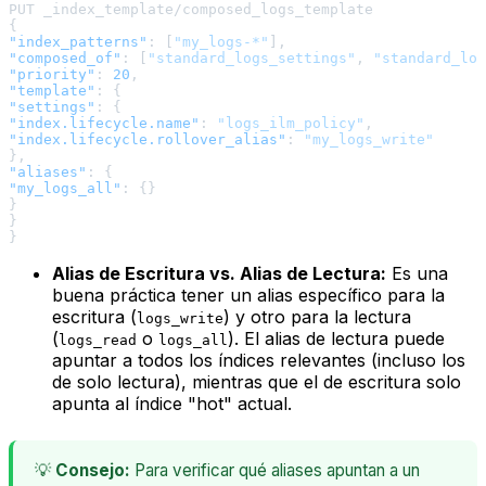
{
"index_patterns"
:
[
"my_logs-*"
]
,
"composed_of"
:
[
"standard_logs_settings"
,
"standard_log
"priority"
:
20
,
"template"
:
{
"settings"
:
{
"index.lifecycle.name"
:
"logs_ilm_policy"
,
"index.lifecycle.rollover_alias"
:
"my_logs_write"
}
,
"aliases"
:
{
"my_logs_all"
:
{
}
}
}
}
Alias de Escritura vs. Alias de Lectura:
Es una
buena práctica tener un alias específico para la
escritura (
) y otro para la lectura
logs_write
(
o
). El alias de lectura puede
logs_read
logs_all
apuntar a todos los índices relevantes (incluso los
de solo lectura), mientras que el de escritura solo
apunta al índice "hot" actual.
💡
Consejo:
Para verificar qué aliases apuntan a un