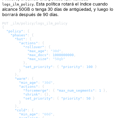
. Esta política rotará el índice cuando
logs_ilm_policy
alcance 50GB o tenga 30 días de antigüedad, y luego lo
borrará después de 90 días.
{
"policy"
:
{
"phases"
:
{
"hot"
:
{
"actions"
:
{
"rollover"
:
{
"max_age"
:
"30d"
,
"max_docs"
:
1000000000
,
"max_size"
:
"50gb"
}
,
"set_priority"
:
{
"priority"
:
100
}
}
}
,
"warm"
:
{
"min_age"
:
"30d"
,
"actions"
:
{
"forcemerge"
:
{
"max_num_segments"
:
1
}
,
"shrink"
:
{
}
,
"set_priority"
:
{
"priority"
:
50
}
}
}
,
"cold"
:
{
"min_age"
:
"60d"
,