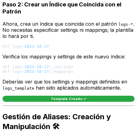
Paso 2: Crear un Índice que Coincida con el
Patrón
Ahora, crea un índice que coincida con el patrón
.
logs-*
No necesitas especificar settings ni mappings; la plantilla
lo hará por ti.
PUT logs
-2023
-10
-27
Verifica los mappings y settings de este nuevo índice:
GET logs
-2023
-10
-27
/_settings

GET logs
-2023
-10
-27
Deberías ver que los settings y mappings definidos en
han sido aplicados automáticamente.
logs_template
Template Creado ✅
Gestión de Aliases: Creación y
Manipulación 🛠️