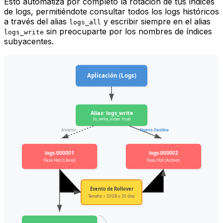
Esto automatiza por completo la rotación de tus índices
de logs, permitiéndote consultar todos los logs históricos
a través del alias
y escribir siempre en el alias
logs_all
sin preocuparte por los nombres de índices
logs_write
subyacentes.
Aplicación (Logs)
Alias: logs_write
(is_write_index: true)
Anterior
Nuevo Destino
logs-000001
logs-000002
Fase Hot (Lleno)
Fase Hot (Activo)
Evento de Rollover
Tamaño > 50GB o 30 días