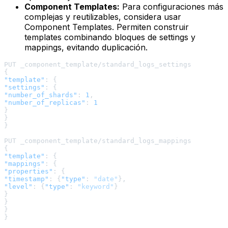
Component Templates:
Para configuraciones más
complejas y reutilizables, considera usar
Component Templates. Permiten construir
templates combinando bloques de settings y
mappings, evitando duplicación.
{
"template"
:
{
"settings"
:
{
"number_of_shards"
:
1
,
"number_of_replicas"
:
1
}
}
}
{
"template"
:
{
"mappings"
:
{
"properties"
:
{
"timestamp"
:
{
"type"
:
"date"
}
,
"level"
:
{
"type"
:
"keyword"
}
}
}
}
}