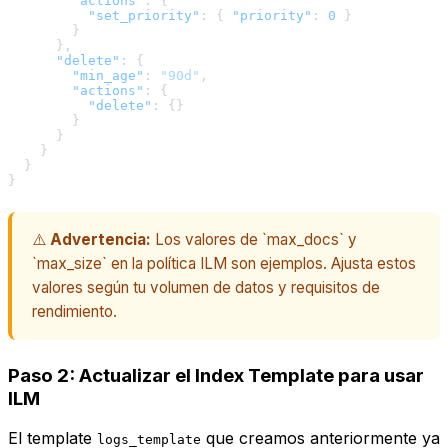
"actions"
:
{
"set_priority"
:
{
"priority"
:
0
}
}
}
,
"delete"
:
{
"min_age"
:
"90d"
,
"actions"
:
{
"delete"
:
{
}
}
}
}
}
}
⚠️
Advertencia:
Los valores de `max_docs` y
`max_size` en la política ILM son ejemplos. Ajusta estos
valores según tu volumen de datos y requisitos de
rendimiento.
Paso 2: Actualizar el Index Template para usar
ILM
El template
que creamos anteriormente ya
logs_template