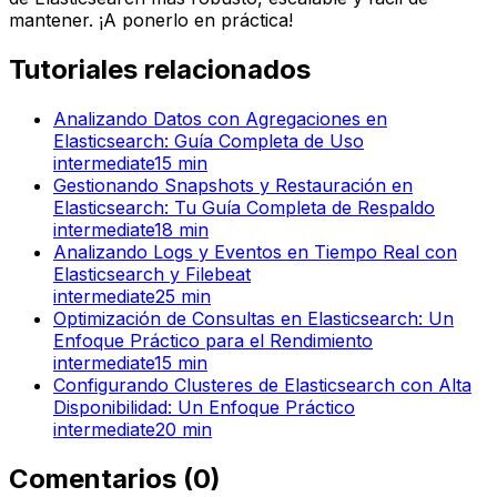
mantener. ¡A ponerlo en práctica!
Tutoriales relacionados
Analizando Datos con Agregaciones en
Elasticsearch: Guía Completa de Uso
intermediate
15
min
Gestionando Snapshots y Restauración en
Elasticsearch: Tu Guía Completa de Respaldo
intermediate
18
min
Analizando Logs y Eventos en Tiempo Real con
Elasticsearch y Filebeat
intermediate
25
min
Optimización de Consultas en Elasticsearch: Un
Enfoque Práctico para el Rendimiento
intermediate
15
min
Configurando Clusteres de Elasticsearch con Alta
Disponibilidad: Un Enfoque Práctico
intermediate
20
min
Comentarios
(
0
)