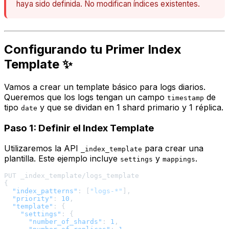
haya sido definida. No modifican índices existentes.
Configurando tu Primer Index
Template ✨
Vamos a crear un template básico para logs diarios.
Queremos que los logs tengan un campo
de
timestamp
tipo
y que se dividan en 1 shard primario y 1 réplica.
date
Paso 1: Definir el Index Template
Utilizaremos la API
para crear una
_index_template
plantilla. Este ejemplo incluye
y
.
settings
mappings
{
"index_patterns"
:
[
"logs-*"
]
,
"priority"
:
10
,
"template"
:
{
"settings"
:
{
"number_of_shards"
:
1
,